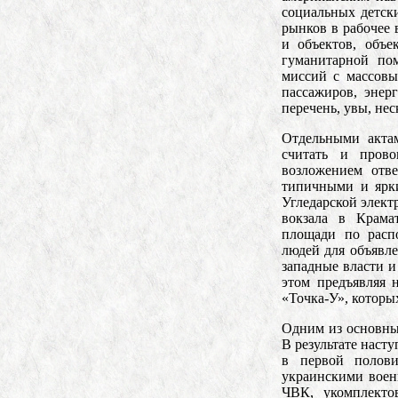
социальных детск
рынков в рабочее
и объектов, объе
гуманитарной по
миссий с массовы
пассажиров, энер
перечень, увы, нес
Отдельными акта
считать и прово
возложением отв
типичными и ярк
Угледарской элект
вокзала в Крама
площади по расп
людей для объявл
западные власти 
этом предъявляя 
«Точка-У», которы
Одним из основных
В результате наст
в первой полов
украинскими вое
ЧВК, укомплекто