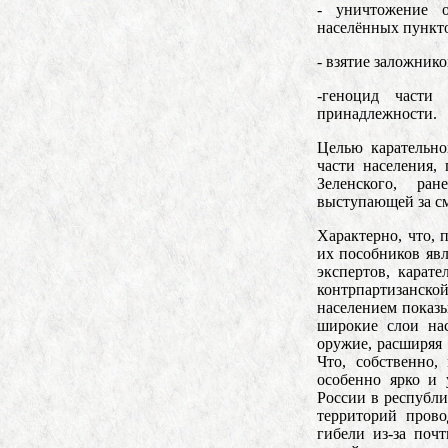
- уничтожение 
населённых пункт
- взятие заложнико
-геноцид части
принадлежности.
Целью карательно
части населения,
Зеленского, ра
выступающей за см
Характерно, что,
их пособников яв
экспертов, карат
контрпартизанск
населением показы
широкие слои нас
оружие, расширяя 
Что, собственно,
особенно ярко и 
России в республи
территорий прово
гибели из-за поч