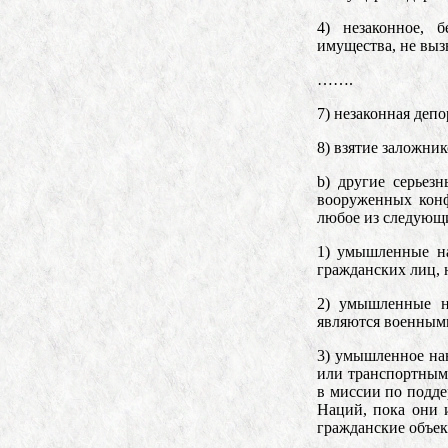
4) незаконное, 
имущества, не выз
…….
7) незаконная деп
8) взятие заложник
b) другие серьез
вооруженных конф
любое из следующ
1) умышленные на
гражданских лиц, 
2) умышленные на
являются военным
3) умышленное нан
или транспортным
в миссии по подд
Наций, пока они 
гражданские объе