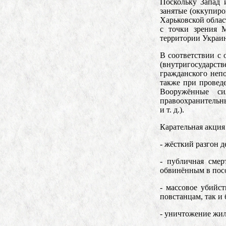
Поскольку Запад 
занятые (оккупир
Харьковской облас
с точки зрения 
территории Украи
В соответствии с
(внутригосударств
гражданского непо
также при провед
Вооружённые си
правоохранительны
и т. д.).
Карательная акция
- жёсткий разгон 
- публичная смер
обвинённым в пос
- массовое убийс
повстанцам, так и
- уничтожение жи