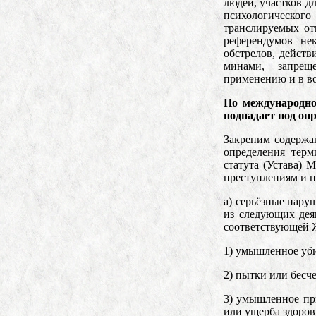
людей, участков д
психологическог
транслируемых от
референдумов не
обстрелов, дейст
минами, запре
применению и в во
По международно
подпадает под оп
Закрепим содержа
определения терм
статута (Устава)
преступлениям и п
a) серьёзные нару
из следующих дея
соответствующей 
1) умышленное уб
2) пытки или бесч
3) умышленное пр
или ущерба здоров