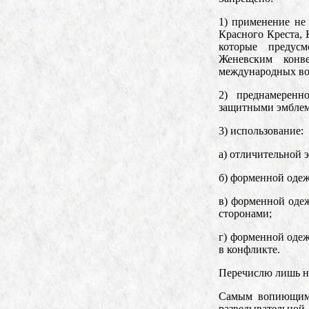
1) применение не
Красного Креста,
которые предус
Женевским конв
международных во
2) преднамеренн
защитными эмблема
3) использование:
а) отличительной
б) форменной оде
в) форменной оде
сторонами;
г) форменной одеж
в конфликте.
Перечислю лишь н
Самым вопиющим 
разведывательной