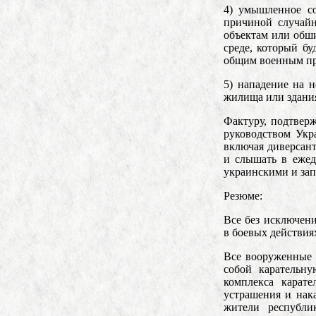
4) умышленное со
причиной случайн
объектам или обш
среде, который б
общим военным пр
5) нападение на 
жилища или здания
Фактуру, подтвер
руководством Укр
включая диверсант
и слышать в ежед
украинскими и за
Резюме:
Все без исключен
в боевых действия
Все вооруженные 
собой карательну
комплекса карате
устрашения и нак
жители республ