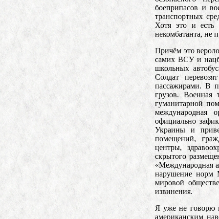
боеприпасов и во
транспортных сре
Хотя это и есть 
некомбатанта, не 
Причём это вероло
самих ВСУ и нацб
школьных автобус
Солдат перевозя
пассажирами. В п
грузов. Военная 
гуманитарной пом
международная о
официально зафик
Украины и прив
помещений, гражд
центры, здравоох
скрытого размеще
«Международная ам
нарушение норм 
мировой обществе
извинения.
Я уже не говорю 
американским нав