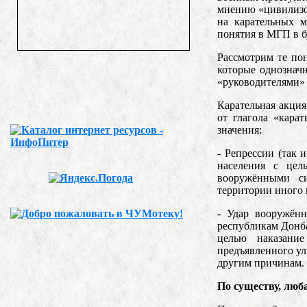
мнению «цивилизо
на карательных м
понятия в МГП в б
Рассмотрим те по
которые однознач
«руководителями»
Карательная акция
от глагола «кара
значения:
- Репрессии (так 
населения с цел
вооружёнными си
территории иного г
- Удар вооружённ
республикам Донба
целью наказание
предъявленного ул
другим причинам.
По существу, люб