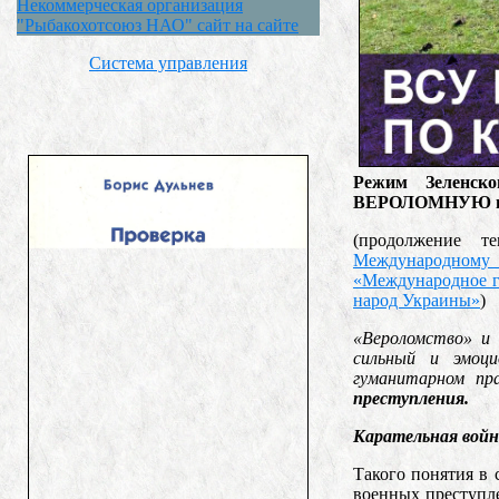
Некоммерческая организация
"Рыбакохотсоюз НАО" сайт на сайте
Система управления
Режим Зеленск
ВЕРОЛОМНУЮ и
(продолжение
Международному
«Международное г
народ Украины»
)
«Вероломство» и 
сильный и эмоц
гуманитарном пр
преступления.
Карательная войн
Такого понятия в
военных преступл