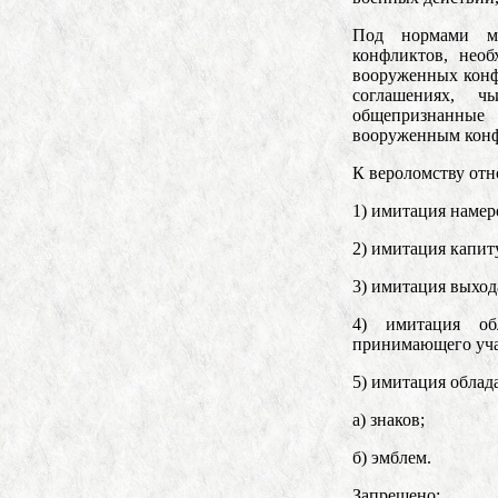
Под нормами ме
конфликтов, нео
вооруженных конф
соглашениях, 
общепризнанные
вооруженным конф
К вероломству отн
1) имитация намер
2) имитация капит
3) имитация выход
4) имитация об
принимающего уча
5) имитация облад
а) знаков;
б) эмблем.
Запрещено: