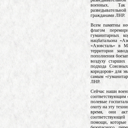
военных. Так 
разведывательн
гражданами ЛНР.
Всем памятны не
флагом перемир
гуманитарных ко
нацбатальона «А
«Азовсталь» в М
территории заво
пополнения боеза
воздуху старших
подхода Союзных
коридоров» для э
самым «гуманитар
ЛНР.
Сейчас наши воен
соответствующим о
полевые госпитал
охоту на эту техн
время, они ак
соответствующей 
помощи, которые
безопасного пе