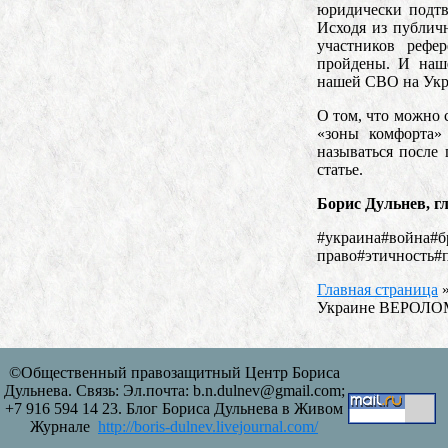
юридически подтв
Исходя из публич
участников рефе
пройдены. И наше
нашей СВО на Укр
О том, что можно 
«зоны комфорта»
называться после
статье.
Борис Дульнев, г
#украина#война#б
право#этичность#
Главная страница
Украине ВЕРОЛ
©Общественный правозащитный Центр Бориса
Дульнева. Связь: Эл.почта: b.n.dulnev@gmail.com;
+7 916 594 14 23. Блог Бориса Дульнева в Живом
Журнале
http://boris-dulnev.livejournal.com/