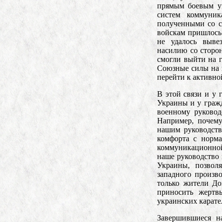
прямым боевым уп
систем коммуник
полученными со с
войскам пришлось 
не удалось выве
насилию со сторо
смогли выйти на г
Союзные силы на 
перейти к активно
В этой связи и у
Украины и у гражд
военному руковод
Например, почему
нашим руководств
комфорта с норма
коммуникационной
наше руководство 
Украины, позвол
западного произв
только жители До
приносить жертв
украинских карате
Завершившиеся н