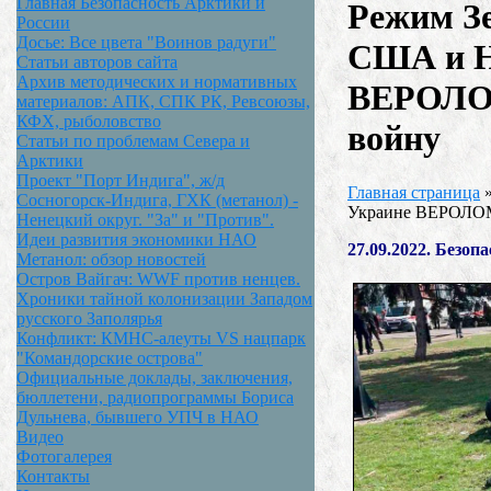
Главная Безопасность Арктики и
Режим Зе
России
Досье: Все цвета "Воинов радуги"
США и Н
Статьи авторов сайта
Архив методических и нормативных
ВЕРОЛ
материалов: АПК, СПК РК, Ревсоюзы,
КФХ, рыболовство
войну
Статьи по проблемам Севера и
Арктики
Проект "Порт Индига", ж/д
Главная страница
Сосногорск-Индига, ГХК (метанол) -
Украине ВЕРОЛ
Ненецкий округ. "За" и "Против".
Идеи развития экономики НАО
27.09.2022. Безоп
Метанол: обзор новостей
Остров Вайгач: WWF против ненцев.
Хроники тайной колонизации Западом
русского Заполярья
Конфликт: КМНС-алеуты VS нацпарк
"Командорские острова"
Официальные доклады, заключения,
бюллетени, радиопрограммы Бориса
Дульнева, бывшего УПЧ в НАО
Видео
Фотогалерея
Контакты