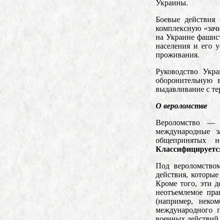
Украины.
Боевые действия
комплексную «зачи
на Украине фашист
населения и его 
проживания.
Руководство Укра
оборонительную 
выдавливание с те
О вероломстве
Вероломство — 
международные з
общепринятых н
Классифицируетс
Под вероломство
действия, которы
Кроме того, эти д
неотъемлемое пра
(например, неко
международного п
военных действий,