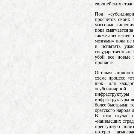
европейских стран
Под «субсидиарн
просчётов своих 
массовые лишения
пока смягчается з
также анестезией
мозгами» пока не 
и испытать ужас
государственных. 
убой все новые 
пропасть.
Оставаясь полност
схеме процесс «о
шок» для каждог
«субсидиарной 
инфраструктуры
инфраструктуры вс
более быстрыми те
братского народа
В этом случае 
«наивысших страд
преступную полит
потерю демогра