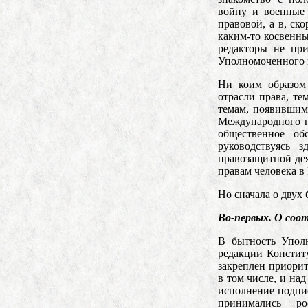
войну и военные 
правовой, а в, ск
каким-то косвенны
редакторы не при
Уполномоченного п
Ни коим образом
отрасли права, т
темам, появившим
Международного г
общественное об
руководствуясь 
правозащитной дея
правам человека в
Но сначала о двух
Во-первых. О соо
В бытность Упол
редакции Констит
закреплен приори
в том числе, и на
исполнение подпи
принимались р