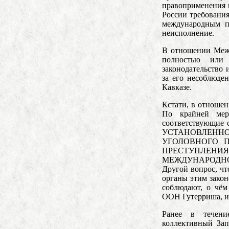
правоприменения 
России требования
международным п
неисполнение.
В отношении Межд
полностью или
законодательство
за его несоблюде
Кавказе.
Кстати, в отношен
По крайней мер
соответствующи
УСТАНОВЛЕНН
УГОЛОВНОГО ПР
ПРЕСТУПЛЕНИ
МЕЖДУНАРОДНО
Другой вопрос, чт
органы этим зако
соблюдают, о чём
ООН Гутерриша, и
Ранее в течени
коллективный Зап