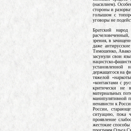
(насилием). Особе
стороны и разорва
голышом с топоро
уговоры не подейс
Братский народ
расчеловеченный,
зрения, в зачищен
даже антирусские
Тимошенко, Аваков
засунули свои яз
нацистско-фашист
установленной 
держащегося на фи
тяжелой «наркот
«контактами с рус
критически не 
материальных поте
манипулятивной п
ненависти к Росси
России, старающ
ситуацию, пока ч
проявление слабо
жестокие способы
программ Ольга Ск