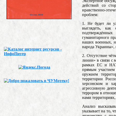
Экспертное обсуж
действий со сто
нравственно-этич
проблем:
1. Не будет ли у
выглядеть, как
подтверждённых
гуманитарного пр
наших военных, н
народа Украины», 
2. Отсутствие чёт
линии» в связи с
рамках ЕС и НАТ
прямым участием
оружием террит
территории Росси
херсонском и ха
агрессивную деят
террором в отнош
нами территориях,
Анализ высказыв
указывает на то, 
знакомство с по