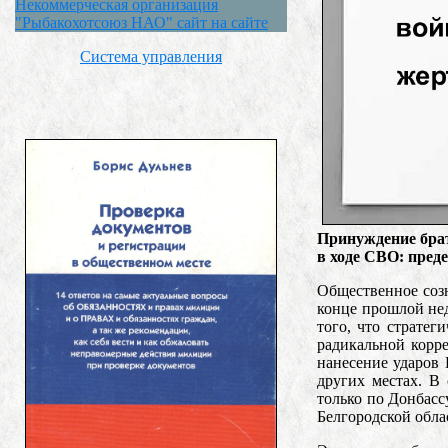
Некоммерческая организация
"Рыбакохотсоюз НАО" сайт на сайте
Система управления
Принуждение бра
в ходе СВО: пред
Общественное соз
конце прошлой не
того, что страте
радикальной корр
нанесение ударов
других местах. В
только по Донбасс
Белгородской обла