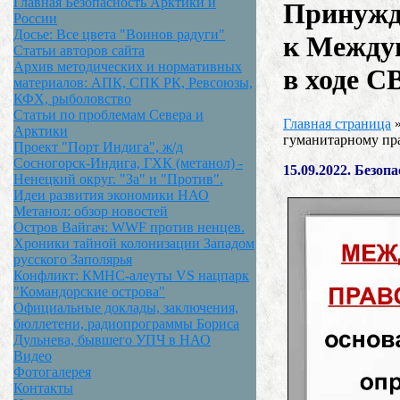
Главная Безопасность Арктики и
Принужд
России
Досье: Все цвета "Воинов радуги"
к Между
Статьи авторов сайта
Архив методических и нормативных
в ходе С
материалов: АПК, СПК РК, Ревсоюзы,
КФХ, рыболовство
Статьи по проблемам Севера и
Главная страница
Арктики
гуманитарному пра
Проект "Порт Индига", ж/д
Сосногорск-Индига, ГХК (метанол) -
15.09.2022. Безоп
Ненецкий округ. "За" и "Против".
Идеи развития экономики НАО
Метанол: обзор новостей
Остров Вайгач: WWF против ненцев.
Хроники тайной колонизации Западом
русского Заполярья
Конфликт: КМНС-алеуты VS нацпарк
"Командорские острова"
Официальные доклады, заключения,
бюллетени, радиопрограммы Бориса
Дульнева, бывшего УПЧ в НАО
Видео
Фотогалерея
Контакты