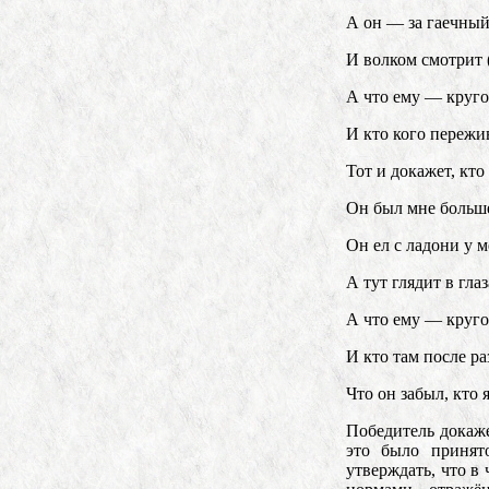
А он — за гаечный
И волком смотрит 
А что ему — круго
И кто кого пережи
Тот и докажет, кто
Он был мне больш
Он ел с ладони у м
А тут глядит в гла
А что ему — круго
И кто там после ра
Что он забыл, кто 
Победитель докаже
это было принят
утверждать, что в