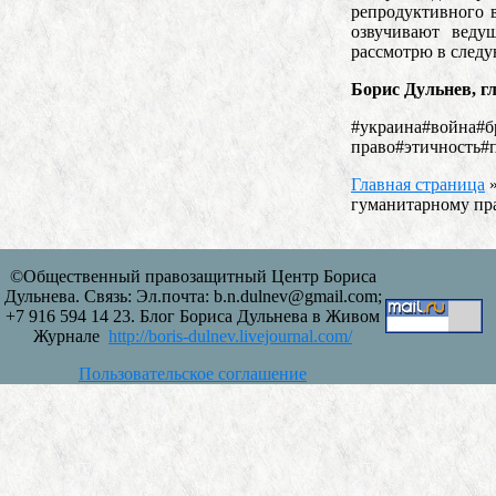
репродуктивного 
озвучивают веду
рассмотрю в следу
Борис Дульнев, г
#украина#война#б
право#этичность#
Главная страница
гуманитарному пра
©Общественный правозащитный Центр Бориса
Дульнева. Связь: Эл.почта: b.n.dulnev@gmail.com;
+7 916 594 14 23. Блог Бориса Дульнева в Живом
Журнале
http://boris-dulnev.livejournal.com/
Пользовательское соглашение