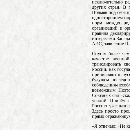
исключительно ра
других стран. В 
Подмяв под себя п
одностороннем пор
норм междунаро
организаций и о
правила декларир
интересами Запад
АЭС, заявление Па
Спустя более чем
качестве военн
транслировать св
России, как госуд
причисляют к рус
будущем последст
соблюдения-несоб
возможным. Поэтом
Союзных сил «скаж
усилий. Причём н
Россию уже назна
Здесь просто про
прямо отражающу
«Я отвечаю: «Не к