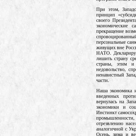
При этом, Запад
принцип «субсид
своего Президен
экономические 
прекращение возм
спровоцированн
персональные санк
живущих вне Росси
НАТО. Декларируе
лишить страну ср
страны, этим и
недовольство, сп
ненавистный Запа
части.
Наша экономика и
введенных проти
вернулась на Зап
экономики и соц
Инстинкт самосох
промышленности,
отрезвлению нас
аналогичной с Ук
Осень, зима и ве