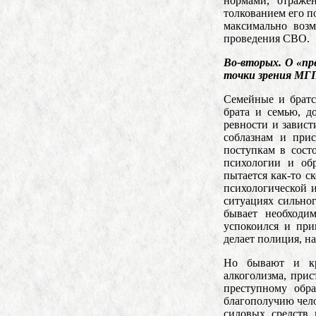
нормами, отражё
толкованием его п
максимально возм
проведения СВО.
Во-вторых. О «пр
точки зрения МГ
Семейные и братс
брата и семью, д
ревности и завис
соблазнам и при
поступкам в сост
психологии и об
пытается как-то с
психологической и
ситуациях сильно
бывает необходи
успокоился и при
делает полиция, на
Но бывают и кр
алкоголизма, прис
преступному обр
благополучию чело
силовых средств 