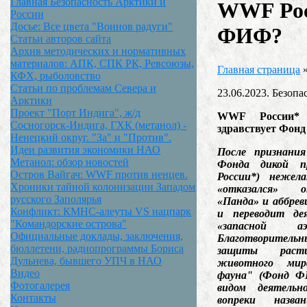
Главная Безопасность Арктики и
WWF Росс
России
Досье: Все цвета "Воинов радуги"
ФИФ?
Статьи авторов сайта
Архив методических и нормативных
материалов: АПК, СПК РК, Ревсоюзы,
Главная страница
КФХ, рыболовство
Статьи по проблемам Севера и
23.06.2023. Безоп
Арктики
Проект "Порт Индига", ж/д
WWF России*
Сосногорск-Индига, ГХК (метанол) -
здравствует Фон
Ненецкий округ. "За" и "Против".
Идеи развития экономики НАО
После признания
Метанол: обзор новостей
Фонда дикой 
Остров Вайгач: WWF против ненцев.
России*) нежел
Хроники тайной колонизации Западом
«отказался» 
русского Заполярья
«Панда» и аббрев
Конфликт: КМНС-алеуты VS нацпарк
и переводит де
"Командорские острова"
«запасной а
Официальные доклады, заключения,
Благотворит
бюллетени, радиопрограммы Бориса
защиты раст
Дульнева, бывшего УПЧ в НАО
животного ми
Видео
фауна" (Фонд Ф
Фотогалерея
видом деятельн
Контакты
вопреки назва