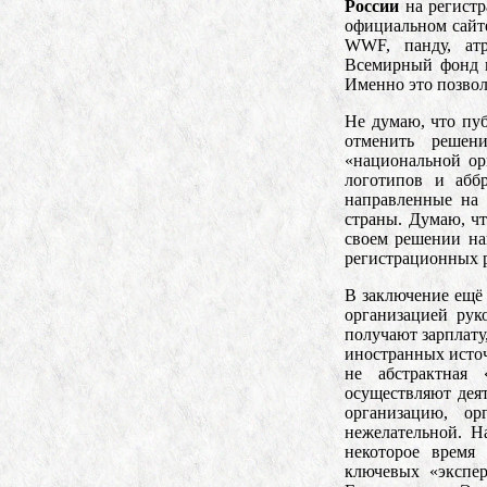
России
на регистр
официальном сайте
WWF, панду, атр
Всемирный фонд п
Именно это позвол
Не думаю, что пу
отменить решени
«национальной ор
логотипов и аббр
направленные на
страны. Думаю, чт
своем решении на
регистрационных 
В заключение ещё 
организацией рук
получают зарплату,
иностранных источ
не абстрактная 
осуществляют дея
организацию, ор
нежелательной. На
некоторое время
ключевых «экспе