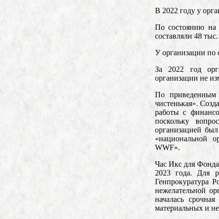
В 2022 году у орг
По состоянию на 
составляли 48 тыс.
У организации по 
За 2022 год орг
организации не из
По приведенным д
чистенькая». Созда
работы с финансо
поскольку вопр
организацией был
«национальной о
WWF».
Час Икс для Фонд
2023 года. Для 
Генпрокуратура 
нежелательной ор
началась срочная
материальных и не