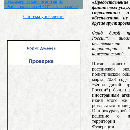
Некоммерческая организация
«Предоставл
"Рыбакохотсоюз НАО" сайт на сайте
финансовых услуг,
страхованию и
Система управления
обеспечению, не
другие группировк
Фонд дикой п
России*) – ино
деятельность
территории 
нежелательной
.
После долгих
российской эко
политической общ
марта 2023 год
«Фонд дикой п
России*) был, на
иностранным аге
июня этого же 
результатам пров
Генпрокуратурой 
решение о п
территории 
Федерации д