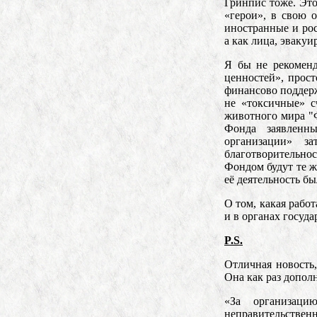
Гринпис тоже. Это
«герои», в свою 
иностранные и рос
а как лица, эваку
Я бы не рекомен
ценностей», прост
финансово поддерж
не «токсичные» с
животного мира "Ф
Фонда заявленн
организации» з
благотворительно
Фондом будут те ж
её деятельность б
О том, какая рабо
и в органах госуда
P
.
S
.
Отличная новость,
Она как раз допол
«За организаци
неправительств