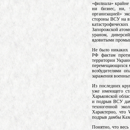
«филиала» крайне 
ни бизнес, ни, 
организацией» эк
стороны ВСУ на в
катастрофических
Запорожской атомн
ураном, диверси
ядовитыми промыш
Не было никаких
РФ фактам проти
территории Украин
перемещающихся м
возбудителями оп
заражения военных
Из последних кру
уже имеющего ста
Харьковской облас
и подрыв ВСУ дам
техногенной эколо
Характерно, что
подрыв дамбы Кахо
Понятно, что вес