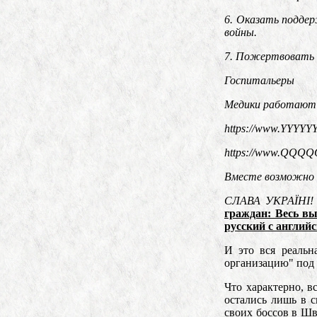
6. Оказать подде
войны.
7. Пожертвовать 
Госпитальеры
Медики работают 
https://www.YYYY
https://www.Q
Вместе возможно 
СЛАВА УКРАЇНІ!
граждан: Весь в
русский с англий
И это вся реальн
организацию" под
Что характерно, в
остались лишь в 
своих боссов в Ш