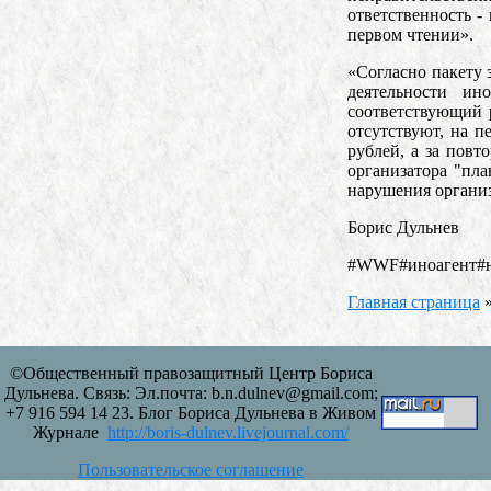
ответственность -
первом чтении».
«Согласно пакету 
деятельности и
соответствующий р
отсутствуют, на п
рублей, а за повт
организатора "пла
нарушения органи
Борис Дульнев
#WWF#иноагент#н
Главная страница
©Общественный правозащитный Центр Бориса
Дульнева. Связь: Эл.почта: b.n.dulnev@gmail.com;
+7 916 594 14 23. Блог Бориса Дульнева в Живом
Журнале
http://boris-dulnev.livejournal.com/
Пользовательское соглашение