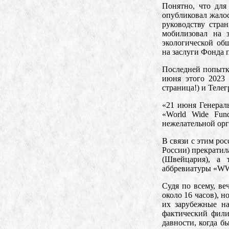
Понятно, что для
опубликовал жалос
руководству стра
мобилизовал на 
экологической об
на заслуги Фонда п
Последней попытко
июня этого 2023 
страница!) и Телег
«21 июня Генерал
«World Wide Fund
нежелательной орг
В связи с этим р
России) прекратила
(Швейцария), а 
аббревиатуры «W
Судя по всему, в
около 16 часов), 
их зарубежные на
фактический фили
давности, когда б