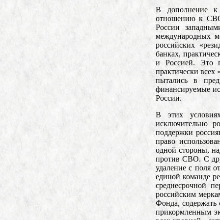
В дополнение к 
отношению к СВО 
России западным
международных м
российских «рези
банках, практиче
и Россией. Это 
практически всех 
пытались в пред
финансируемые ис
России.
В этих условия
исключительно р
поддержки россиян
право использова
одной стороны, на
против СВО. С др
удаление с поля о
единой команде р
среднесрочной пе
российским мерка
Фонда, содержать 
прикормленным эк