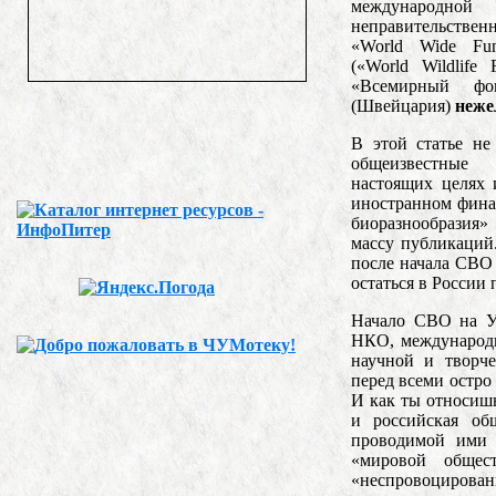
международной
неправительствен
«World Wide Fun
(«World Wildlife
«Всемирный фо
(Швейцария)
неже
В этой статье не
общеизвестн
настоящих целях 
иностранном фина
биоразнообразия»
массу публикаций.
после начала СВО 
остаться в России
Начало СВО на Ук
НКО, международн
научной и творче
перед всеми остро
И как ты относишь
и российская об
проводимой ими 
«мировой общес
«неспровоцирован