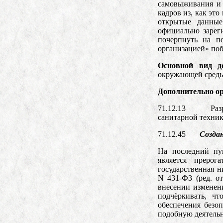
самовыживания и 
кадров из, как эт
открытые данны
официально зареги
почерпнуть на по
организацией» по
Основной вид де
окружающей среды 
Дополнительно ор
71.12.13 Разраб
санитарной техник
71.12.45
Создан
На последний пун
является прерога
государственная н
N 431-ФЗ (ред. о
внесении изменен
подчёркивать, чт
обеспечения безо
подобную деятельн