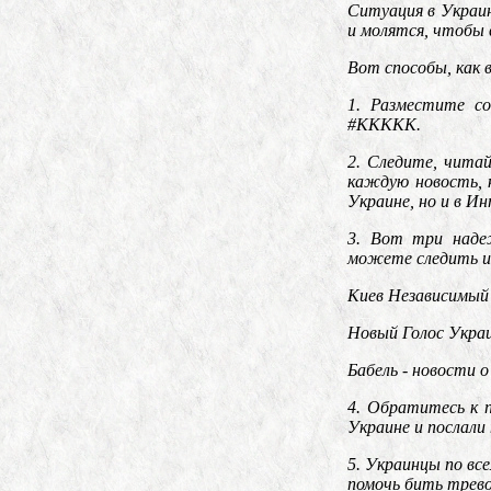
Ситуация в Украи
и молятся, чтобы 
Вот способы, как
1. Разместите со
#ККККК.
2. Следите, чита
каждую новость, 
Украине, но и в И
3. Вот три наде
можете следить и
Киев Независимый
Новый Голос Укра
Бабель - новости 
4. Обратитесь к 
Украине и послали
5. Украинцы по вс
помочь бить трев