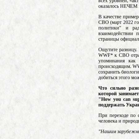
всех уровней, «ак
оказалось НЕЧЕМ и
В качестве приме
СВО (март 2022 го
политики" и рад
взаимодействии 
страницы официал
Ощутите разницу. 
WWF* к СВО отраж
упоминания как
происходящим. WW
сохранить биологи
добиться этого мо
Что сильно раз
которой занимает
"How you can su
поддержать Укра
При переходе по 
человека и приро
"Нашим зарубежны