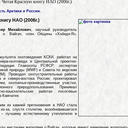
»
Читая Красную книгу НАО (2006г.)
ость Арктики и России.
нигу НАО (2006г.)
мир Михайлович
, научный руководитель
ва о. Вайгач, член Общины «Хэбидя-Я»,
акультета охотоведения КСХИ, работал на
нера-охотоведа в Центральной проектно-
спедиции Главохоты РСФСР; экспертом
икой природы (WWF) и Совета по морским
М). Проводил охотустроительные работы
а и северо-востока России, проектировал
ики, охотничье-производственные участки,
ионного природопользования. Принимал
но-изыскательских работах лососёвых
а Камчатке.
им из камней преткновения в НАО стала
 из-за, спустя столетие, возобновившегося
 – лучшему естественному утеплителю в
ду местными жителями о.Вайгач, которые имеют намерение возродить 