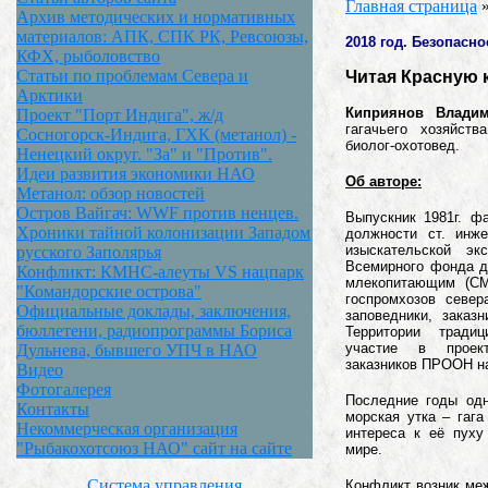
Главная страница
Архив методических и нормативных
материалов: АПК, СПК РК, Ревсоюзы,
2018 год. Безопасн
КФХ, рыболовство
Статьи по проблемам Севера и
Читая Красную к
Арктики
Киприянов Влади
Проект "Порт Индига", ж/д
гагачьего хозяйст
Сосногорск-Индига, ГХК (метанол) -
биолог-охотовед.
Ненецкий округ. "За" и "Против".
Идеи развития экономики НАО
Об авторе:
Метанол: обзор новостей
Остров Вайгач: WWF против ненцев.
Выпускник 1981г. ф
Хроники тайной колонизации Западом
должности ст. инже
изыскательской эк
русского Заполярья
Всемирного фонда д
Конфликт: КМНС-алеуты VS нацпарк
млекопитающим (СМ
"Командорские острова"
госпромхозов север
Официальные доклады, заключения,
заповедники, заказн
бюллетени, радиопрограммы Бориса
Территории традиц
участие в проект
Дульнева, бывшего УПЧ в НАО
заказников ПРООН н
Видео
Фотогалерея
Последние годы одн
Контакты
морская утка – гага
Некоммерческая организация
интереса к её пуху
"Рыбакохотсоюз НАО" сайт на сайте
мире.
Система управления
Конфликт возник меж