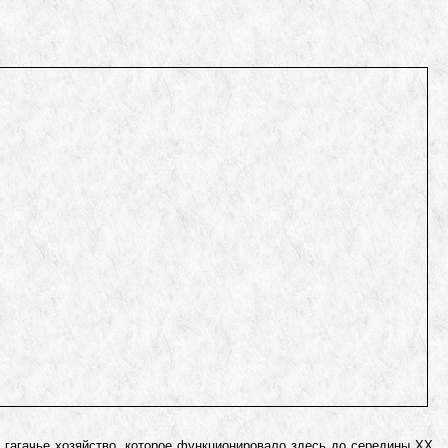
гагачье хозяйство, которое функционировало здесь до середины XX