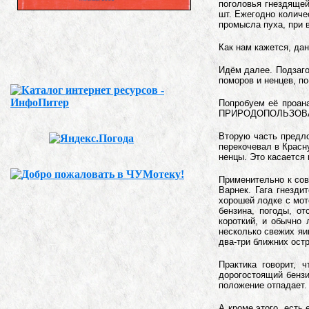
поголовья гнездящейс
шт. Ежегодно количе
промысла пуха, при 
Как нам кажется, дан
Идём далее. Подзаго
поморов и ненцев, п
Попробуем её проан
ПРИРОДОПОЛЬЗОВАНИЕ
Вторую часть предл
перекочевал в Красну
ненцы. Это касается 
Применительно к сов
Варнек. Гага гнезди
хорошей лодке с мот
бензина, погоды, о
короткий, и обычно
несколько свежих яиц
два-три ближних остр
Практика говорит, 
дорогостоящий бензи
положение отпадает
А кроме этого, есть 