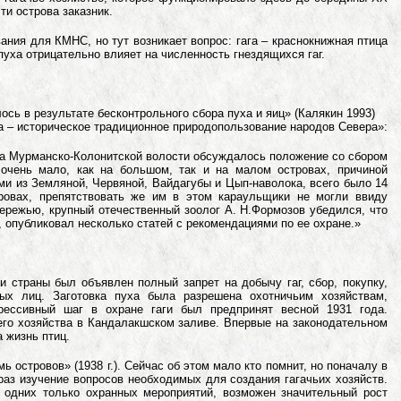
ти острова заказник.
ния для КМНС, но тут возникает вопрос: гага – краснокнижная птица
р пуха отрицательно влияет на численность гнездящихся гаг.
ось в результате бесконтрольного сбора пуха и яиц» (Калякин 1993)
ва – историческое традиционное природопользование народов Севера»:
та Мурманско-Колонитской волости обсуждалось положение со сбором
и очень мало, как на большом, так и на малом островах, причиной
и из Земляной, Червяной, Вайдагубы и Цып-наволока, всего было 14
ровах, препятствовать же им в этом караульщики не могли ввиду
ежью, крупный отечественный зоолог А. Н.Формозов убедился, что
, опубликовал несколько статей с рекомендациями по ее охране.»
и страны был объявлен полный запрет на добычу гаг, сбор, покупку,
ных лиц. Заготовка пуха была разрешена охотничьим хозяйствам,
рессивный шаг в охране гаги был предпринят весной 1931 года.
его хозяйства в Кандалакшском заливе. Впервые на законодательном
а жизнь птиц.
мь островов» (1938 г.). Сейчас об этом мало кто помнит, но поначалу в
 раз изучение вопросов необходимых для создания гагачьих хозяйств.
и одних только охранных мероприятий, возможен значительный рост