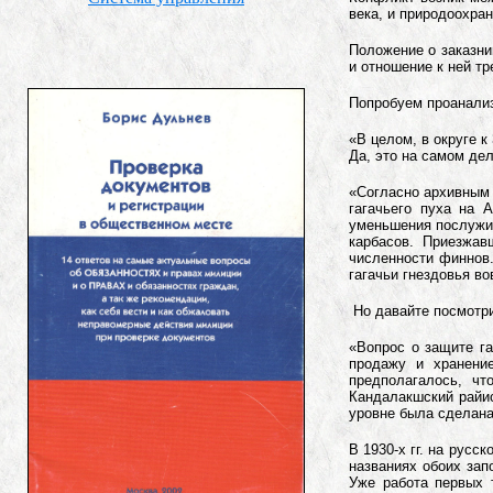
века, и природоохра
Положение о заказни
и отношение к ней тр
Попробуем проанализ
«В целом, в округе к
Да, это на самом де
«Согласно архивным 
гагачьего пуха на 
уменьшения послужил
карбасов. Приезжав
численности финнов
гагачьи гнездовья в
Но давайте посмотрим
«Вопрос о защите га
продажу и хранение
предполагалось, чт
Кандалакшский райис
уровне была сделана 
В 1930-х гг. на русс
названиях обоих зап
Уже работа первых 