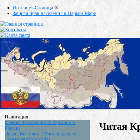
Интернет-Столица
®
Защита прав населения в Нарьян-Маре
Навигация
Главная Безопасность Арктики и
Читая Кр
России
Досье: Все цвета "Воинов радуги"
Статьи авторов сайта