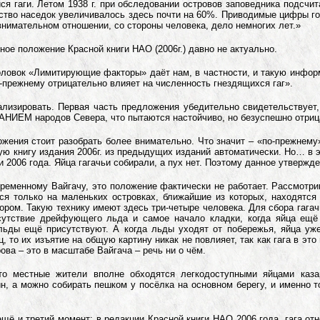
я гаги. Летом 1938 г. при обследовании островов заповедника подсчитал
ство наседок увеличивалось здесь почти на 60%. Приводимые цифры гово
внимательном отношении, со стороны человека, дело немногих лет.»
ное положение Красной книги НАО (2006г.) давно не актуально.
ловок «Лимитирующие факторы» даёт нам, в частности, и такую информ
о-прежнему отрицательно влияет на численность гнездящихся гаг».
ализировать. Первая часть предложения убедительно свидетельству
М народов Севера, что пытаются настойчиво, но безуспешно отрица
ожения стоит разобрать более внимательно.
Что значит – «по-прежнему
ю книгу издания 2006г. из предыдущих изданий автоматически. Но… в эт
и 2006 года. Яйца гагачьи собирали, а пух нет. Поэтому данное утвержд
ременному Вайгачу, это положение фактически не работает. Рассмотри
тся только на маленьких островках, ближайшие из которых, находятся
ором. Такую технику имеют здесь три-четыре человека. Для сбора гага
тсутствие дрейфующего льда и самое начало кладки, когда яйца ещё
 льды ещё присутствуют. А когда льды уходят от побережья, яйца уж
, то их изъятие на общую картину никак не повлияет, так как гага в эт
ова – это в масштабе Вайгача – речь ни о чём.
что местные жители вполне обходятся легкодоступными яйцами каза
н, а можно собирать пешком у посёлка на основном берегу, и именно т
.
ещё и третий момент: в редакции Красной книги НАО 2006 года, гага отн