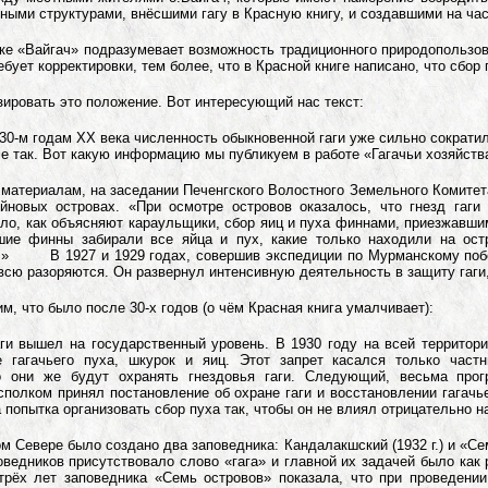
нными структурами, внёсшими гагу в Красную книгу, и создавшими на час
ке «Вайгач» подразумевает возможность традиционного природопользова
ебует корректировки, тем более, что в Красной книге написано, что сбо
ировать это положение. Вот интересующий нас текст:
 30-м годам ХХ века численность обыкновенной гаги уже сильно сократил
ле так. Вот какую информацию мы публикуем в работе «Гагачьи хозяйст
материалам, на заседании Печенгского Волостного Земельного Комите
Айновых островах. «При осмотре островов оказалось, что гнезд гаг
о, как объясняют караульщики, сбор яиц и пуха финнами, приезжавшим
шие финны забирали все яйца и пух, какие только находили на ост
.» В 1927 и 1929 годах, совершив экспедиции по Мурманскому побер
овсю разоряются. Он развернул интенсивную деятельность в защиту гаги
, что было после 30-х годов (о чём Красная книга умалчивает):
ги вышел на государственный уровень. В 1930 году на всей территори
 гагачьего пуха, шкурок и яиц. Этот запрет касался только част
о они же будут охранять гнездовья гаги. Следующий, весьма прог
полком принял постановление об охране гаги и восстановлении гагачь
попытка организовать сбор пуха так, чтобы он не влиял отрицательно н
ком Севере было создано два заповедника: Кандалакшский (1932 г.) и «Се
оведников присутствовало слово «гага» и главной их задачей было как
трёх лет заповедника «Семь островов» показала, что при проведени