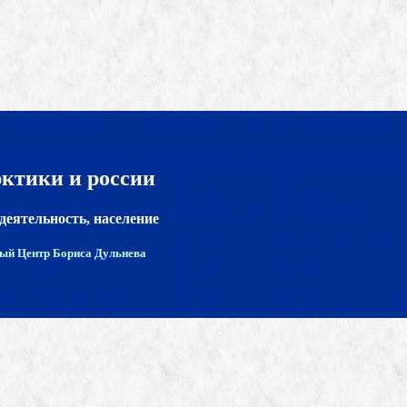
рктики и россии
деятельность, население
ый Центр Бориса Дульнева