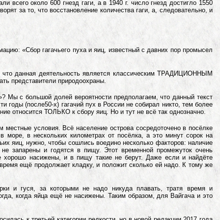
и всего около 600 гнезд гаги, а в 1940 г. число гнезд достигло 1550
рят за то, что восстановление количества гаги, а, следовательно, и
ацию: «Сбор гагачьего пуха и яиц, известный с давних пор промысел
ет, что данная деятельность является классическим ТРАДИЦИОННЫМ
ть представители природоохраны.
»? Мы с большой долей вероятности предполагаем, что данный текст
и годы (после50-х) гагачий пух в России не собирал никто, тем более
ение относится ТОЛЬКО к сбору яиц. Но и тут не всё так однозначно.
м местные условия. Всё население острова сосредоточено в посёлке
 в море, в нескольких километрах от посёлка, а это минут сорок на
чьих яиц, нужно, чтобы сошлись воедино несколько факторов: наличие
 не запарены и годятся в пищу. Этот временной промежуток очень
е хорошо насижены, и в пищу такие не берут. Даже если и найдёте
о время ещё продолжает кладку, и положит сколько ей надо. К тому же
рки и гуся, за которыми не надо никуда плавать, тратя время и
огда, когда яйца ещё не насижены. Таким образом, для Вайгача и это
осилась к третьей категории редкости, но в новой редакции 2017 года