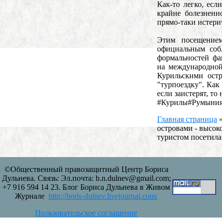
Как-то легко, есл
крайне болезненн
прямо-таки истер
Этим посещение
официальным соб
формальностей ф
на международной
Курильскими ост
"турпоездку". Как 
если заистерят, то
#Курилы#Румыния#
Главная страница
островами - высо
туристом посетил
©Общественный правозащитный Центр Бориса
Дульнева. Связь: Эл.почта: b.n.dulnev@gmail.com;
+7 916 594 14 23. Блог Бориса Дульнева в Живом
Журнале
http://boris-dulnev.livejournal.com/
Пользовательское соглашение