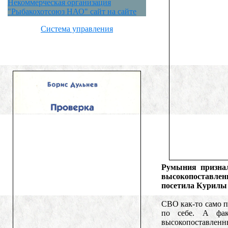
Некоммерческая организация
"Рыбакохотсоюз НАО" сайт на сайте
Система управления
Румыния признал
высокопоставлен
посетила Курилы
СВО как-то само п
по себе. А фак
высокопоставленн