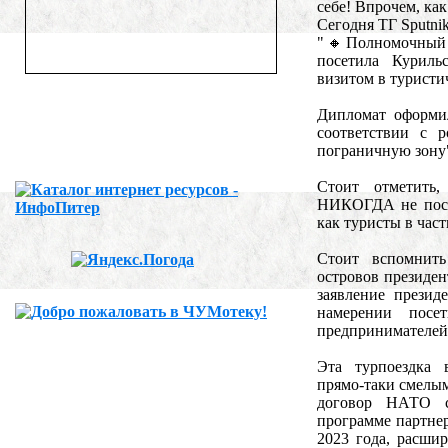
себе! Впрочем, ка
Сегодня ТГ Sputni
"🔸Полномочный 
посетила Куриль
визитом в туристи
Дипломат оформи
соответствии с р
пограничную зону".
Стоит отметить
НИКОГДА не посе
как туристы в час
Стоит вспомнит
островов президе
заявление презид
намерении посе
предпринимателей 
Эта турпоездка 
прямо-таки смелы
договор НАТО с
программе партнер
2023 года, расши