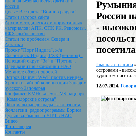
Главная Безопасность Арктики и
Румыния
России
Досье: Все цвета "Воинов радуги"
России н
Статьи авторов сайта
Архив методических и нормативных
- высоко
материалов: АПК, СПК РК, Ревсоюзы,
КФХ, рыболовство
посольс
Статьи по проблемам Севера и
Арктики
посетил
Проект "Порт Индига", ж/д
Сосногорск-Индига, ГХК (метанол) -
Ненецкий округ. "За" и "Против".
Главная страница
Идеи развития экономики НАО
островами - высо
Метанол: обзор новостей
туристом посетил
Остров Вайгач: WWF против ненцев.
Хроники тайной колонизации Западом
12.07.2024.
Говори
русского Заполярья
Конфликт: КМНС-алеуты VS нацпарк
"Командорские острова"
Официальные доклады, заключения,
бюллетени, радиопрограммы Бориса
Дульнева, бывшего УПЧ в НАО
Видео
Фотогалерея
Контакты