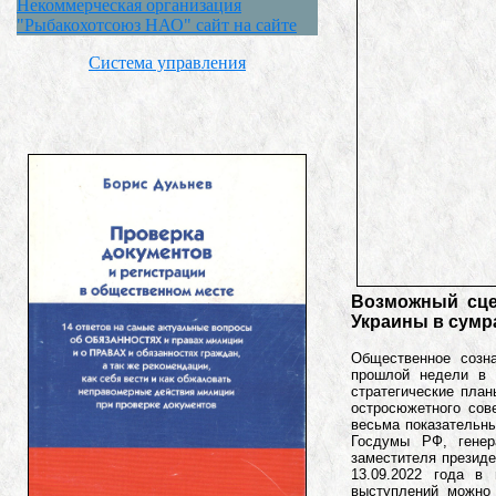
Некоммерческая организация
"Рыбакохотсоюз НАО" сайт на сайте
Система управления
Возможный сце
Украины в сумр
Общественное созн
прошлой недели в 
стратегические пла
остросюжетного сов
весьма показательны
Госдумы РФ, генер
заместителя президе
13.09.2022 года в
выступлений можно