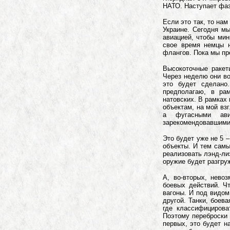
НАТО. Наступает фаз
Если это так, то на
Украине. Сегодня м
авиацией, чтобы мин
свое время немцы 
флангов. Пока мы пр
Высокоточные ракет
Через неделю они во
это будет сделано
предполагаю, в ра
натовских. В рамках
объектам, на мой вз
а фугасными ави
зарекомендовавшими 
Это будет уже не 5 –
объекты. И тем самы
реализовать лэнд-ли
оружие будет разгруж
А, во-вторых, нево
боевых действий. Ч
вагоны. И под видом
другой. Танки, боев
где классифицирова
Поэтому переброски 
первых, это будет н