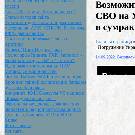
Главная Безопасность Арктики и
Возможн
России
Досье: Все цвета "Воинов радуги"
СВО на 
Статьи авторов сайта
Архив методических и нормативных
в сумрак
материалов: АПК, СПК РК, Ревсоюзы,
КФХ, рыболовство
Статьи по проблемам Севера и
Главная страница
Арктики
«Погружение Укра
Проект "Порт Индига", ж/д
Сосногорск-Индига, ГХК (метанол) -
14.09.2022. Безопасн
Ненецкий округ. "За" и "Против".
Идеи развития экономики НАО
Метанол: обзор новостей
Остров Вайгач: WWF против ненцев.
Хроники тайной колонизации Западом
русского Заполярья
Конфликт: КМНС-алеуты VS нацпарк
"Командорские острова"
Официальные доклады, заключения,
бюллетени, радиопрограммы Бориса
Дульнева, бывшего УПЧ в НАО
Видео
Фотогалерея
Контакты