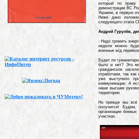
который по праву
демонстрации ВС Рос
Украине, в первую о
Ниже дано изложен
следующего этапа С
Андрей Гурулёв, де
- Надо громить энер
недели можно буде
военные ж/д перевоз
Будет ли гуманитарн
было и нет? Это мо
гражданское насел
отработаем, так как
уже выступило про
коммуникации. А ес
наше высшее руково
территории.
Но прежде мы всё 
получится! Будем,
организации боевых
участках.