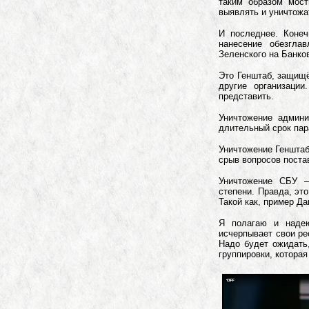
таким образом мос
выявлять и уничтожа
И последнее. Конеч
нанесение обезгла
Зеленского на Банков
Это Генштаб, защищё
другие организаци
представить.
Уничтожение админи
длительный срок пар
Уничтожение Генштаб
срыв вопросов поста
Уничтожение СБУ –
степени. Правда, это
Такой как, пример Да
Я полагаю и надею
исчерпывает свои ре
Надо будет ожидать
группировки, которая