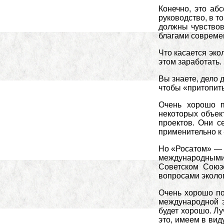
Конечно, это аб
руководство, в т
должны чувствов
благами совреме
Что касается эко
этом заработать.
Вы знаете, дело 
чтобы «притопить
Очень хорошо п
некоторых объек
проектов. Они с
применительно к 
Но «Росатом» — 
международными 
Советском Союзе
вопросами эколог
Очень хорошо по
международной э
будет хорошо. Лу
это, имеем в вид