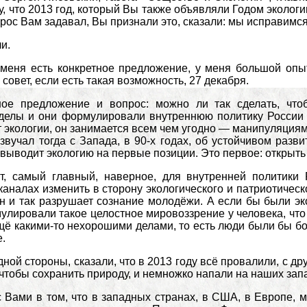
, что 2013 год, который Вы также объявляли Годом экологи
прос Вам задавал, Вы признали это, сказали: мы исправимся;
и.
меня есть конкретное предложение, у меня большой опыт
совет, если есть такая возможность, 27 декабря.
ное предложение и вопрос: можно ли так сделать, что
тделы и они формулировали внутреннюю политику России 
т экологии, он занимается всем чем угодно — манипуляциям
звучал тогда с Запада, в 90-х годах, об устойчивом разви
 выводит экологию на первые позиции. Это первое: открыть
т, самый главный, наверное, для внутренней политики
каналах изменить в сторону экологического и патриотическ
он и так разрушает сознание молодёжи. А если бы были эк
улировали такое целостное мировоззрение у человека, чт
ё какими-то нехорошими делами, то есть люди были бы бол
.
дной стороны, сказали, что в 2013 году всё провалили, с др
 чтобы сохранить природу, и немножко напали на наших запа
с Вами в том, что в западных странах, в США, в Европе, 