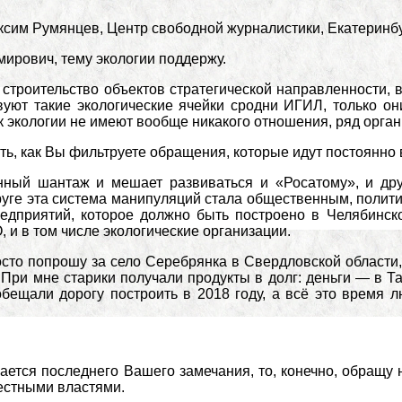
сим Румянцев, Центр свободной журналистики, Екатеринбу
ирович, тему экологии поддержу.
 строительство объектов стратегической направленности,
вуют такие экологические ячейки сродни ИГИЛ, только 
к экологии не имеют вообще никакого отношения, ряд орг
ать, как Вы фильтруете обращения, которые идут постоянн
ный шантаж и мешает развиваться и «Росатому», и др
уге эта система манипуляций стала общественным, полити
едприятий, которое должно быть построено в Челябинск
О, и в том числе экологические организации.
осто попрошу за село Серебрянка в Свердловской области
При мне старики получали продукты в долг: деньги — в Таг
бещали дорогу построить в 2018 году, а всё это время л
ается последнего Вашего замечания, то, конечно, обращу н
естными властями.