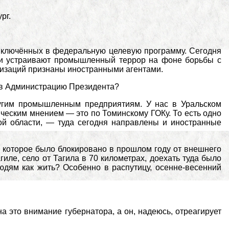
рг.
 включённых в федеральную целевую программу. Сегодня
они устраивают промышленный террор на фоне борьбы с
анизаций признаны иностранными агентами.
о в Администрацию Президента?
угим промышленным предприятиям. У нас в Уральском
ческим мнением — это по Томинскому ГОКу. То есть одно
ой области, — туда сегодня направлены и иностранные
, которое было блокировано в прошлом году от внешнего
иле, село от Тагила в 70 километрах, доехать туда было
юдям как жить? Особенно в распутицу, осенне-весенний
а это внимание губернатора, а он, надеюсь, отреагирует