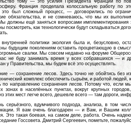
ельство тому — это усилия Президента Франции по по
осферу. Франция проделала колоссальную работу по эт
 это был сложный процесс, — договорились по огранич
кие обязательства, и не сомневаюсь, что мы их выполни
 Мы должны ещё заняться вопросами имплементирования э
ы посмотреть, как технологически будут складываться до
ать.
внутренней политики экология была и, безусловно, ос
ны будущим поколениям оставить процветающую в смысле 
 огромные свалки. Мы совсем недавно на форуме Общеросс
час не буду занимать время у всех собравшихся — и др
н у Правительства, мы будем всё это осуществлять.
ние — сохранение лесов. Здесь точно не обойтись без и
ехнический комплекс обеспечить сырьём, и работой людей, 
 по направлению сохранения лесов. Потому что, если мы 
х зонах в населённых пунктах, вокруг крупных городов,
из этих мест легче всего, дешевле всего — там дороги, инф
нь серьёзного, вдумчивого подхода, анализа, в том чис
ации. Я вам очень благодарен — и Вам, и Вашим колле
я. Это такая боевая, на самом деле, работа. Очень наде
едание Госсовета. Дмитрий Сергеевич, пометьте, пожалуйс