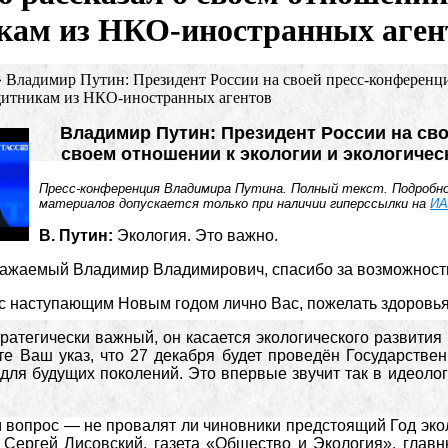
кам из НКО-иностранных аген
»
Владимир Путин: Президент России на своей пресс-конференции
щитникам из НКО-иностранных агентов
Владимир Путин: Президент России на сво
своем отношении к экологии и экологиче
Пресс-конференция Владимира Путина. Полный текст. Подробн
материалов допускается только при наличии гиперссылки на
ИА
В. Путин:
Экология. Это важно.
ажаемый Владимир Владимирович, спасибо за возможность
с наступающим Новым годом лично Вас, пожелать здоровья 
ратегически важный, он касается экологического развития
те Ваш указ, что 27 декабря будет проведён Государстве
 для будущих поколений. Это впервые звучит так в идеоло
 вопрос — не провалят ли чиновники предстоящий Год эколо
 Сергей Лисовский, газета «Общество и Экология», главн