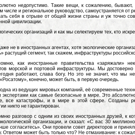
солютно недопустимо. Такие вещи, к сожалению, бывают, 
ом числе и региональное руководство, самоустраняется от 
ать себя в отрыве от общей жизни страны и уж точно с
нной цивилизации.
логических организаций и как мы селектируем тех, кто искре
даже не в иностранных агентах, хотя экологические органи
» растущий сегмент, так скажем, инфраструктуры российской
омню, как иностранные правительства «заряжали» неко
тов морской и портовой инфраструктуры. Мы достоверно 
егодня работают, слава богу. Но это не значит, что мы
«Росатому», конечно, может быть, в первую очередь.
одна из ведущих мировых компаний, её современные техн
экспертами как самые безопасные в мире. Это абсолютно 
, все катастрофы, и в мире в этой сфере. Созданы ре
ии никто не гарантирован.
мню разговор с одним из своих иностранных друзей, к ко
кологической организации, и сказал: «С вас 30 миллион
чше согласитесь». Они провели совет директоров и принял
у. Ответом может быть только что? Не отмахивание: к сожа