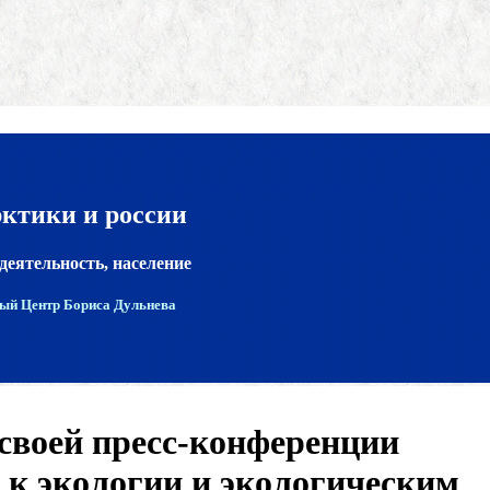
рктики и россии
деятельность, население
ый Центр Бориса Дульнева
своей пресс-конференции
и к экологии и экологическим