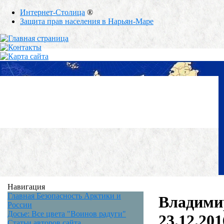
Интернет-Столица
®
Защита прав населения в Нарьян-Маре
Навигация
Главная Безопасность Арктики и
Владимир
России
Досье: Все цвета "Воинов радуги"
23.12.20
Статьи авторов сайта