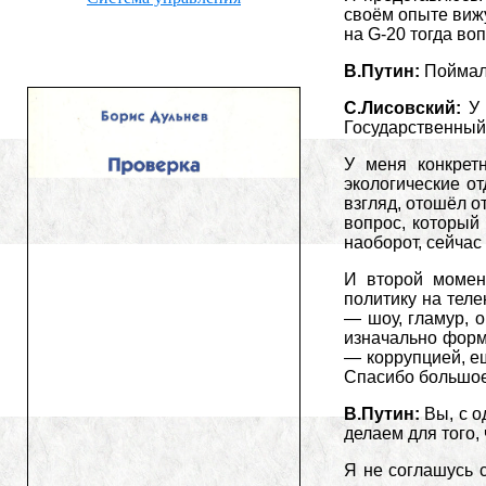
своём опыте вижу
на G-20 тогда во
В.Путин:
Поймал
С.Лисовский:
У 
Государственный 
У меня конкрет
экологические о
взгляд, отошёл о
вопрос, который 
наоборот, сейчас
И второй момен
политику на теле
— шоу, гламур, 
изначально форм
— коррупцией, ещ
Спасибо большое
В.Путин:
Вы, с о
делаем для того,
Я не соглашусь 