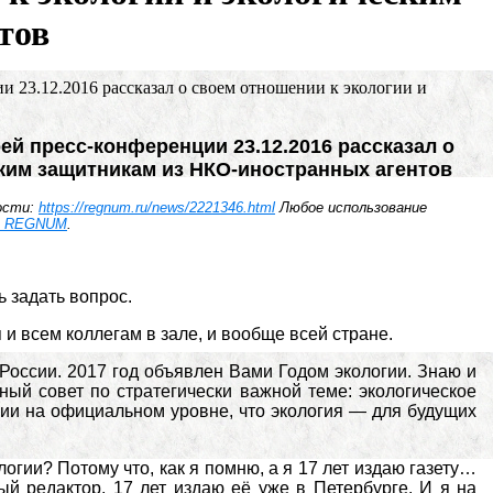
тов
 23.12.2016 рассказал о своем отношении к экологии и
ей пресс-конференции 23.12.2016 рассказал о
ским защитникам из НКО-иностранных агентов
ости:
https://regnum.ru/news/2221346.html
Любое использование
 REGNUM
.
 задать вопрос.
и всем коллегам в зале, и вообще всей стране.
 России. 2017 год объявлен Вами Годом экологии. Знаю и
нный совет по стратегически важной теме: экологическое
гии на официальном уровне, что экология — для будущих
гии? Потому что, как я помню, а я 17 лет издаю газету…
ый редактор, 17 лет издаю её уже в Петербурге. И я на