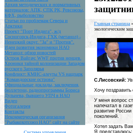
Архив методических и нормативных
защитни
материалов: АПК, СПК РК, Ревсоюзы,
КФХ, рыболовство
Статьи по проблемам Севера и
Главная страница
Арктики
экологическим за
Проект "Порт Индига", ж/д
Сосногорск-Индига, ГХК (метанол) -
Ненецкий округ. "За" и "Против".
Идеи развития экономики НАО
Метанол: обзор новостей
Остров Вайгач: WWF против ненцев.
Хроники тайной колонизации Западом
русского Заполярья
Конфликт: КМНС-алеуты VS нацпарк
"Командорские острова"
С.Лисовский:
Ув
Официальные доклады, заключения,
Хочу поздравить 
бюллетени, радиопрограммы Бориса
Дульнева, бывшего УПЧ в НАО
У меня вопрос ст
Видео
напечатал в газе
Фотогалерея
развитие России
Контакты
поколений.
Некоммерческая организация
"Рыбакохотсоюз НАО" сайт на сайте
Хотел задать Вам
Я представлюсь:
Система управления