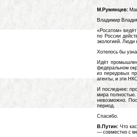
М.Румянцев:
Мак
Владимир Владим
«Росатом» ведёт
по России дейст
экологией. Люди 
Хотелось бы узн
Идёт промышлен
федеральном окр
из передовых пр
агенты, и эти НК
И последнее: пр
мира полностью. 
невозможно. Поо
период.
Спасибо.
В.Путин:
Что кас
— совместно с м