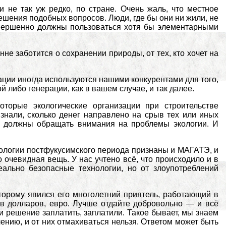
и не так уж редко, по стране. Очень жаль, что местное
решения подобных вопросов. Люди, где бы они ни жили, не
овершенно должны пользоваться хотя бы элементарными
нне заботится о сохранении природы, от тех, кто хочет на
зации иногда используются нашими конкурентами для того,
 либо генерации, как в вашем случае, и так далее.
торые экологические организации при строительстве
знали, сколько денег направлено на срыв тех или иных
 не должны обращать внимания на проблемы экологии. И
ологии постфукусимского периода признаны и МАГАТЭ, и
очевидная вещь. У нас учтено всё, что происходило и в
ально безопасные технологии, но от злоупотреблений
торому явился его многолетний приятель, работающий в
ов долларов, евро. Лучше отдайте добровольно — и всё
и решение заплатить, заплатили. Такое бывает, мы знаем
лению, и от них отмахиваться нельзя. Ответом может быть