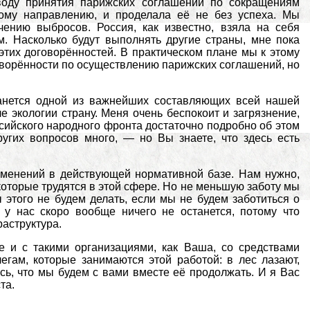
воду принятия парижских соглашений по сокращениям
ому направлению, и проделала её не без успеха. Мы
ению выбросов. Россия, как известно, взяла на себя
м. Насколько будут выполнять другие страны, мне пока
тих договорённостей. В практическом плане мы к этому
говорённости по осуществлению парижских соглашений, но
танется одной из важнейших составляющих всей нашей
экологии страну. Меня очень беспокоит и загрязнение,
ийского народного фронта достаточно подробно об этом
угих вопросов много, — но Вы знаете, что здесь есть
зменений в действующей нормативной базе. Нам нужно,
которые трудятся в этой сфере. Но не меньшую заботу мы
этого не будем делать, если мы не будем заботиться о
 у нас скоро вообще ничего не останется, потому что
раструктура.
ле и с такими организациями, как Ваша, со средствами
гам, которые занимаются этой работой: в лес лазают,
юсь, что мы будем с вами вместе её продолжать. И я Вас
та.