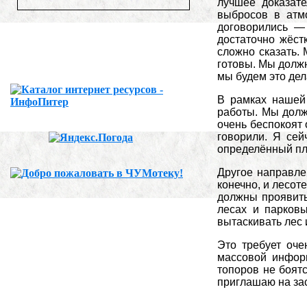
лучшее доказат
выбросов в атм
договорились —
достаточно жёст
сложно сказать.
готовы. Мы должн
мы будем это дел
В рамках нашей 
работы. Мы долж
очень беспокоят
говорили. Я сей
определённый пла
Другое направле
конечно, и лесот
должны проявить
лесах и парковы
вытаскивать лес 
Это требует оче
массовой информ
топоров не боятс
приглашаю на зас