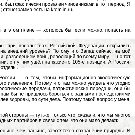
и, был фактически провален чиновниками в тот период. Я
 стенограмма есть на kremlin.ru.
 в этом плане — хотелось бы, если можно, попасть на
бы при посольствах Российской Федерации открылись
на внешний уровень? Потому что Запад сейчас, на мой
и, разведением войн, революций по всему миру, — но тот
тии, он у них ушёл на какие-то 105-е позиции. А Россия,
 отделы.
 России — о том, чтобы информационно-экологическую
ого изменения. Потому что там можно увидеть что угодно
ологические передачи, патриотические передачи, они бы
о нам бы не пришлось бороться с разными последствиями
ее здоровы, по сути дела. Поэтому такой вопрос у меня.
угой стороны — тут же, только что, сказали, что мы многое
дных партнёров в связи с тем, что они мало делают.
меньше, чем раньше, заботятся о сохранении природы. И