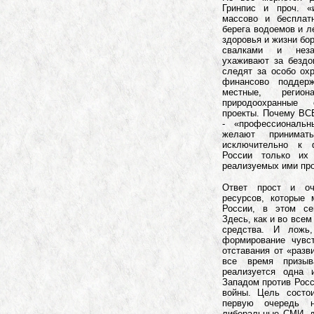
Гринпис и проч. «
массово и бесплат
берега водоемов и л
здоровья и жизни бо
свалками и неза
ухаживают за бездо
следят за особо ох
финансово поддер
местные, регио
природоохранные
проекты. Почему В
- «профессиональ
желают принима
исключительно к 
России только их 
реализуемых ими пр
Ответ прост и оч
ресурсов, которые 
России, в этом сег
Здесь, как и во всем
средства. И ложь,
формирование чувст
отставания от «разв
все время призыв
реализуется одна 
Западом против Рос
войны. Цель состо
первую очередь 
либеральные СМИ, д