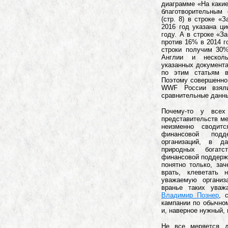
диаграмме «На каки
благотворительным 
(стр. 8) в строке 
2016 год указана ц
году. А в строке «З
против 16% в 2014 г
строки получим 30%
Англии и нескол
указанных документа
по этим статьям в
Поэтому совершенно 
WWF России взя
сравнительные данны
Почему-то у всех 
представительств м
неизменно своди
финансовой подд
организаций, в 
природных богатст
финансовой поддержк
понятно только, за
врать, клеветать 
уважаемую организ
вранье таких уваж
Владимир Познер
, 
кампании по обычн
и, наверное нужный, 
Не все меряется 