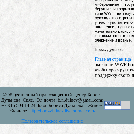
либеральные гос
берущие информаци
типа WWF «на веру», 
руководство страны 
у нас чувство непо
нам свои ценност
желательно раскручи
же сами еще и опла
очернение и вранье.
Борис Дульнев
Главная страница
экологии WWF Рос
чтобы «раскрутить
поддержку своих 
©Общественный правозащитный Центр Бориса
Дульнева. Связь: Эл.почта: b.n.dulnev@gmail.com;
+7 916 594 14 23. Блог Бориса Дульнева в Живом
Журнале
http://boris-dulnev.livejournal.com/
Пользовательское соглашение