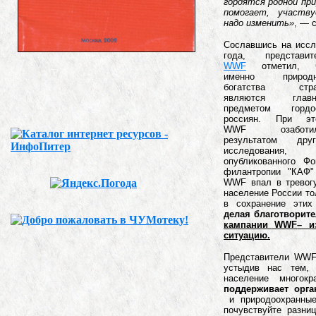
гордятся родной при
помогает, участв
надо изменить»
, — 
Сославшись на иссл
года, представит
WWF
отметил, ч
именно природ
богатства стр
являются глав
предметом гордо
россиян. При эт
WWF озаботил
результатом друг
исследования,
опубликованного Ф
филантропии "КАФ" 
WWF впал в тревогу
население России то
в сохранение этих
делая благотворит
кампании
WWF
– и
ситуацию.
Представители WWF 
устыдив нас тем,
население многок
поддерживает орга
и природоохранные 
почувствуйте разни