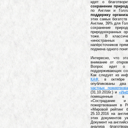
идет о благотвор
сохранение природ
по Англии и Голл
поддержку органи
этих самых богатст
Англии, 39% для Гол
сохранение прир
природоохранных ор
тоже. В классиче
«иностранных 
напёрсточников прям
подмена одного понят
Интересно, что эт
внимание от откров
Вопрос идет о
поддерживающих сох
Как следует из ин
КАФ
, в октябре
опубликованы дв
частных пожертвов
(31.10.2016г.) и
«Инф
помещенные в 
«Сострадание и
пожертвования в Р
«Мировой рейтинг б
25.10.2016 на англ
этих документов у
Документ на английс
анализа благотво