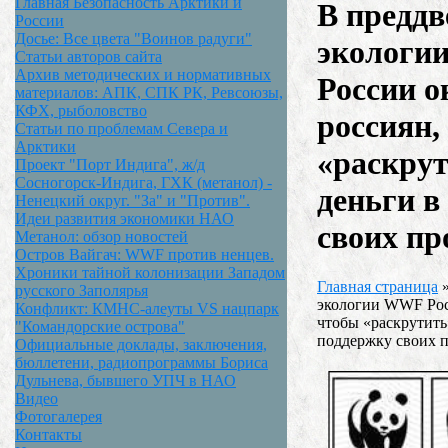
Главная Безопасность Арктики и
В преддв
России
Досье: Все цвета "Воинов радуги"
экологи
Статьи авторов сайта
Архив методических и нормативных
России о
материалов: АПК, СПК РК, Ревсоюзы,
КФХ, рыболовство
россиян,
Статьи по проблемам Севера и
Арктики
«раскрут
Проект "Порт Индига", ж/д
Сосногорск-Индига, ГХК (метанол) -
деньги в
Ненецкий округ. "За" и "Против".
Идеи развития экономики НАО
своих пр
Метанол: обзор новостей
Остров Вайгач: WWF против ненцев.
Хроники тайной колонизации Западом
Главная страница
русского Заполярья
экологии WWF Рос
Конфликт: КМНС-алеуты VS нацпарк
чтобы «раскрутить
"Командорские острова"
поддержку своих 
Официальные доклады, заключения,
бюллетени, радиопрограммы Бориса
Дульнева, бывшего УПЧ в НАО
Видео
Фотогалерея
Контакты