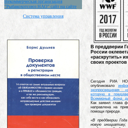
Некоммерческая организация
"Рыбакохотсоюз НАО" сайт на сайте
Система управления
В преддверии Г
России оклевет
«раскрутить» их
своих проектов
Сегодня РИА НО
опубликовало
инфо
экопросвещения «
которую в преддв
Всемирный фонд д
Как заявил глава ф
направлена на прив
помощи природе.
«В преддверии Года
новую инициативу,