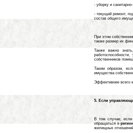
- уборку и санитарн
- текущий ремонт, п
состав общего имуще
При этом собственни
также размер их фин
Также важно знать
работоспособности,
собственников поме
Таким образом, ес
имущества собственн
Эффективнее всего к
5. Если управляюща
В том случае, если
обращаться в
регио
жилищных отношений