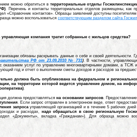
ением можно обратиться в
территориальные отделы Госжилинспекци
РФ)
. Перечень и контакты территориальных отделов размещены, как п
дел «Справочник контактов». Образцы заявлений доступны посетителям
бразца можно воспользоваться
соответствующим разделом сайта Госжил
что управляющая компания тратит собранные с жильцов средства?
анизации обязаны раскрывать данные о себе и своей деятельности. Г
авительства РФ от 23.09.2010 № 731
)
. В частности, управляющ
 с оказанием услуг по управлению многоквартирными домами, а ТСЖ 
ующий год и отчет о выполнении сметы доходов и расходов за предшес
ельно должна быть опубликована на федеральном и региональном
ации, на территории которой ведется управление домом, на инфо
ооператива)
.
ация должна предоставляться
на основании запросов
. Предоставлени
ступления
. Если запрос отправлен в электронном виде, ответ предоста
ления запроса
управляющей организацией и в течение 5 рабочих дней
доходах и расходах,
надо обращаться в свою региональную Госж
раздел «Документы», вкладка «Гражданам»). Для образца можно во