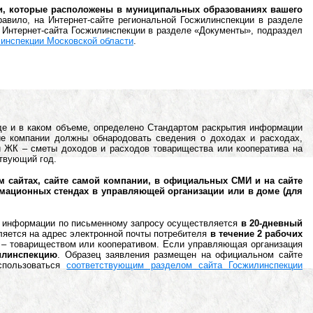
и, которые расположены в муниципальных образованиях вашего
равило, на Интернет-сайте региональной Госжилинспекции в разделе
 Интернет-сайта Госжилинспекции в разделе «Документы», подраздел
инспекции Московской области
.
де и в каком объеме, определено Стандартом раскрытия информации
ие компании должны обнародовать сведения о доходах и расходах,
и ЖК – сметы доходов и расходов товарищества или кооператива на
твующий год.
 сайтах, сайте самой компании, в официальных СМИ и на сайте
рмационных стендах в управляющей организации или в доме (для
е информации по письменному запросу осуществляется
в 20-дневный
вляется на адрес электронной почты потребителя
в течение 2 рабочих
 – товариществом или кооперативом. Если управляющая организация
илинспекцию
. Образец заявления размещен на официальном сайте
спользоваться
соответствующим разделом сайта Госжилинспекции