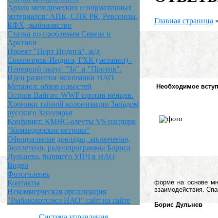
Архив методических и нормативных
материалов: АПК, СПК РК, Ревсоюзы,
Главная страница
КФХ, рыболовство
Статьи по проблемам Севера и
Арктики
Проект "Порт Индига", ж/д
Сосногорск-Индига, ГХК (метанол) -
Ненецкий округ. "За" и "Против".
Идеи развития экономики НАО
Метанол: обзор новостей
Необходимое всту
Остров Вайгач: WWF против ненцев.
Хроники тайной колонизации Западом
русского Заполярья
Конфликт: КМНС-алеуты VS нацпарк
"Командорские острова"
Официальные доклады, заключения,
бюллетени, радиопрограммы Бориса
Дульнева, бывшего УПЧ в НАО
Видео
Фотогалерея
форме на основе мн
Контакты
взаимодействия. Спа
Некоммерческая организация
"Рыбакохотсоюз НАО" сайт на сайте
Борис Дульнев
Система управления