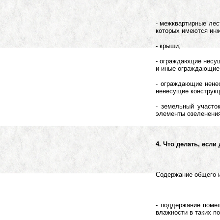
- межквартирные лес
которых имеются инж
- крыши;
- ограждающие несущ
и иные ограждающие 
- ограждающие нене
ненесущие конструкц
- земельный участо
элементы озеленения
4. Что делать, есл
Содержание общего и
- поддержание поме
влажности в таких п