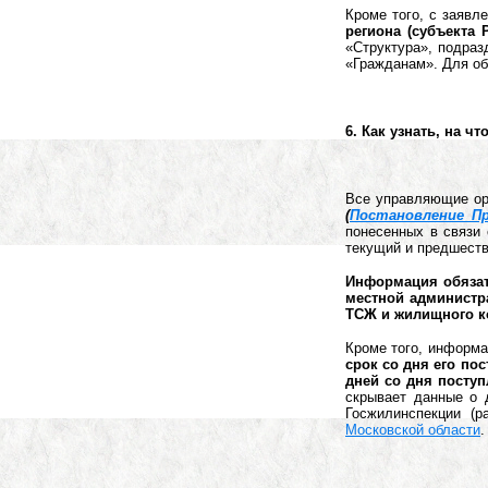
Кроме того, с заявл
региона (субъекта 
«Структура», подраз
«Гражданам». Для о
6. Как узнать, на 
Все управляющие орг
(
Постановление Пр
понесенных в связи
текущий и предшеств
Информация обязат
местной администр
ТСЖ и жилищного к
Кроме того, информ
срок со дня его по
дней со дня поступ
скрывает данные о 
Госжилинспекции (
Московской области
.