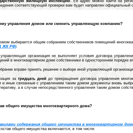
ударственную жилищную инспекцию
. Её адрес можно найти на реги
ведения соответствующей проверки вам будет направлен официальный о
орму управления домом или сменить управляющую компанию?
омом выбирается общим собранием собственников помещений многоквар
61 ЖК РФ)
.
 управляющая организация не выполняет условия договора управлен
ений в многоквартирном доме собственники в одностороннем порядке впр
обрание вправе принять решение о выборе иной управляющей организаци
изация за
тридцать дней
до прекращения договора управления мног
м и иные связанные с управлением таким домом документы вновь выбр
еративу, а в случае непосредственного управления таким домом собст
став общего имущества многоквартирного дома?
авилами содержания общего имущества в многоквартирном дом
 состав общего имущества включаются, в том числе: