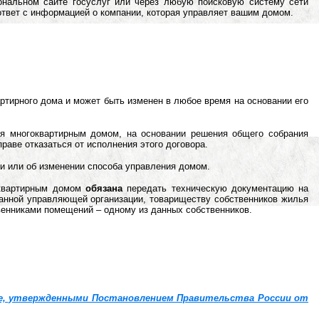
ональном сайте госуслуг или через любую поисковую систему сети
твет с информацией о компании, которая управляет вашим домом.
тирного дома и может быть изменен в любое время на основании его
ия многоквартирным домом, на основании решения общего собрания
аве отказаться от исполнения этого договора.
и или об изменении способа управления домом.
оквартирным домом
обязана
передать техническую документацию на
анной управляющей организации, товариществу собственников жилья
венниками помещений – одному из данных собственников.
е, утвержденными Постановлением Правительства России от