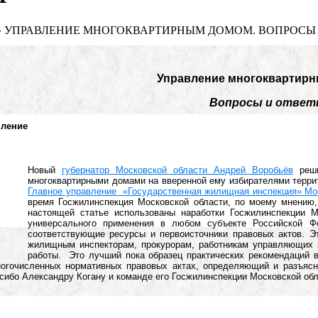
»
УПРАВЛЕНИЕ МНОГОКВАРТИРНЫМ ДОМОМ. ВОПРОСЫ 
Управление
многоквартир
Вопросы и отве
пление
Новый
губернатор Московской области Андрей Воробьёв
реши
многоквартирными домами на вверенной ему избирателями терр
Главное управление «Государственная жилищная инспекция» Мо
время Госжилинспекция Московской области, по моему мнению,
настоящей статье использованы наработки Госжилинспекции М
универсального применения в любом субъекте Российской Ф
соответствующие ресурсы и первоисточники правовых актов. Э
жилищным инспекторам, прокурорам, работникам управляющих 
работы. Это лучший пока образец практических рекомендаций 
огочисленных нормативных правовых актах, определяющий и разъясн
сибо Александру Когану и команде его Госжилинспекции Московской обл