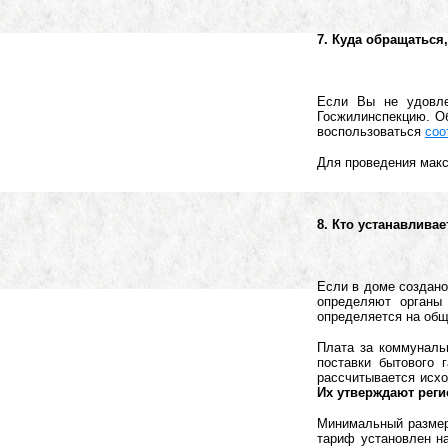
7. Куда обращатьс
Если Вы не удовле
Госжилинспекцию. О
воспользоваться
соо
Для проведения мак
8. Кто устанавлива
Если в доме создано
определяют органы
определяется на общ
Плата за коммунальн
поставки бытового 
рассчитывается исхо
Их утверждают рег
Минимальный размер 
тариф установлен н