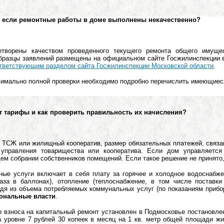
я, если ремонтные работы в доме выполнены некачественно?
творены качеством проведенного текущего ремонта общего имущес
бразцы заявлений размещены на официальном сайте Госжилинспекции 
тветствующим разделом сайта Госжилинспекции Московской области
.
симально полной проверки необходимо подробно перечислить имеющиес
ет тарифы и как проверить правильность их начисления?
 ТСЖ или жилищный кооператив, размер обязательных платежей, связа
 управления товарищества или кооператива. Если дом управляетс
ем собрании собственников помещений. Если такое решение не принято,
ые услуги включает в себя плату за горячее и холодное водоснабжен
газа в баллонах), отопление (теплоснабжение, в том числе поставк
дя из объема потребляемых коммунальных услуг (по показаниям приборо
иональные власти
.
взноса на капитальный ремонт установлен в Подмосковье постановлени
а уровне 7 рублей 30 копеек в месяц на 1 кв. метр общей площади ж