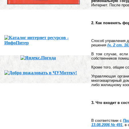
региональную Гос
Интернет. После про
2. Как поменять ф
Способ управления д
решения
(ч. 2 ст. 1
В том случае, если
собственников помещ
Кроме того, общее с
Управляющая орган
многоквартирный до
либо жилищному кооп
3. Что входит в со
В соответствии с
Пр
13.08.2006 № 491
, в