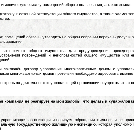
о-гигиеническую очистку помещений общего пользования, а также земель
одготовку к сезонной эксплуатации общего имущества, а также элемент
ства.
ки помещений обязаны утвердить на общем собрании перечень услуг и р
ансирования.
, что ремонт общего имущества для предупреждения преждеврем
 устранения повреждений и неисправностей общего имущества или 
щений.
ли заключён договор управления многоквартирным домом с управля
иков многоквартирных домов претензии необходимо адресовать именно
онтроль за деятельностью управляющей организации осуществлять с по
я компания не реагирует на мои жалобы, что делать и куда жалова
 управляющая организации игнорирует обращения жильцов и не прин
нальную Государственную жилищную инспекцию
, которая уполномо
.