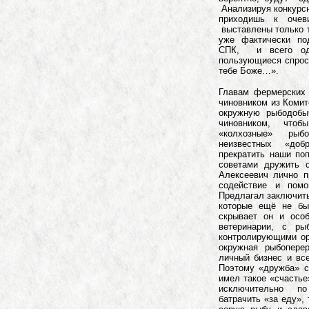
Анализируя конкурс
приходишь к очев
выставлены только т
уже фактически по
СПК, и всего од
пользующиеся спросо
тебе Боже…».
Главам фермерских 
чиновником из Комит
окружную рыбодобы
чиновником, что
«колхозные» рыб
неизвестных «доб
прекратить наши поп
советами дружить 
Алексеевич лично п
содействие и пом
Предлагал заключить
которые ещё не бы
скрывает он и осо
ветеринарии, с ры
контролирующими орг
окружная рыбопере
личный бизнес и все
Поэтому «дружба» с
имел такое «счастье
исключительно п
батрачить «за еду», 