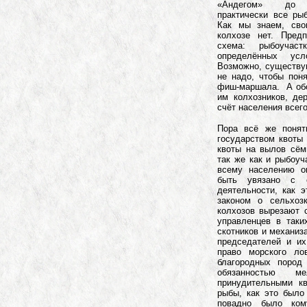
«Андегом» до 2
практически все ры
Как мы знаем, сво
колхозе нет. Пред
схема: рыбоуча
определённых ус
Возможно, существу
не надо, чтобы пон
фиш-маршала. А обо
им колхозников, де
счёт населения всего
Пора всё же понят
государством квоты
квоты на вылов сём
так же как и рыбоуч
всему населению о
быть увязано с 
деятельности, как 
законом о сельхоз
колхозов вырезают
управленцев в таки
скотников и механиз
председателей и их
право морского ло
благородных пород
обязанностью м
принудительными к
рыбы, как это было
повадно было ком