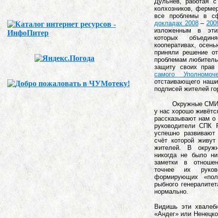
Дульнев, работая 
колхозников, фермер
все проблемы в с
докладах 2008
–
200
изложенным в этих
которых объеди
кооперативах, осень
приняли решение о
проблемам любительс
защиту своих прав
самого Уполномоч
отстаивающего наши
подписей жителей го
Окружные СМИ уси
у нас хорошо живётс
рассказывают нам о 
руководители СПК 
успешно развивают
счёт которой живу
жителей. В окруж
никогда не было ни
заметки в отношен
точнее их руков
формирующих «пол
рыбного генералитет
нормально.
Видишь эти хвалеб
«Андег» или Ненецко