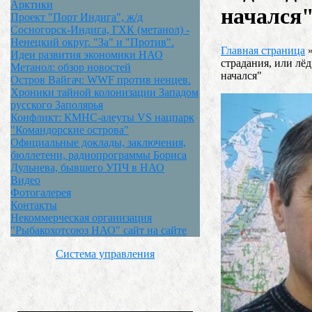
Арктики
начался
Проект "Порт Индига", ж/д
Сосногорск-Индига, ГХК (метанол) -
Ненецкий округ. "За" и "Против".
Главная страница
Идеи развития экономики НАО
страдания, или лёд
Метанол: обзор новостей
начался"
Остров Вайгач: WWF против ненцев.
Хроники тайной колонизации Западом
русского Заполярья
Конфликт: КМНС-алеуты VS нацпарк
"Командорские острова"
Официальные доклады, заключения,
бюллетени, радиопрограммы Бориса
Дульнева, бывшего УПЧ в НАО
Видео
Фотогалерея
Контакты
Некоммерческая организация
"Рыбакохотсоюз НАО" сайт на сайте
Система управления