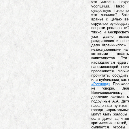
что читаешь некр
усопшими. Никто
существуют такие не
это значило? Зака
враньё с целью вв
окружное руководств
вопреки реальности
тяжко и беспросвет
уже давно вызыв
раздражения и неп
дело ограничилось
незаслуженными наг
которыми власт
капиталистов. Эти
насаждаются едва л
напоминающей псих
пресекаются любые
прочитать, обсудит
или публикации, как
«Руснорд»
. Про жал
не говорю. Зн
Великовисочному.
давление оказали 
подручные А.А. Дит
населенных пунктов 
города «крамольны
могут быть жалобы 
если даже за чте
критических статей
сыплются угрозы 