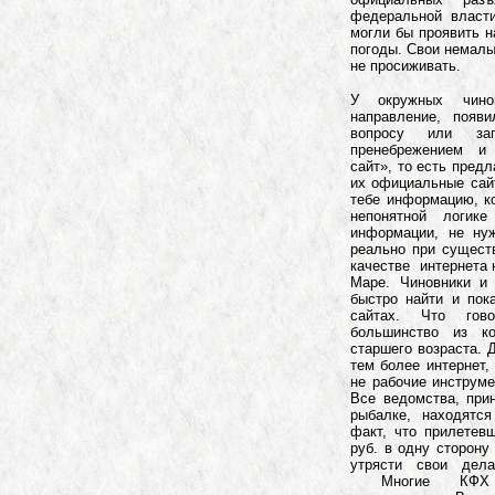
федеральной власт
могли бы проявить н
погоды. Свои немалы
не просиживать.
У окружных чино
направление, появ
вопросу или за
пренебрежением и
сайт», то есть пред
их официальные сай
тебе информацию, к
непонятной логик
информации, не ну
реально при сущест
качестве интернета н
Маре. Чиновники и
быстро найти и пок
сайтах. Что гово
большинство из к
старшего возраста. 
тем более интернет,
не рабочие инструме
Все ведомства, пр
рыбалке, находятс
факт, что прилетевш
руб. в одну сторон
утрясти свои дел
Многие КФХ вын