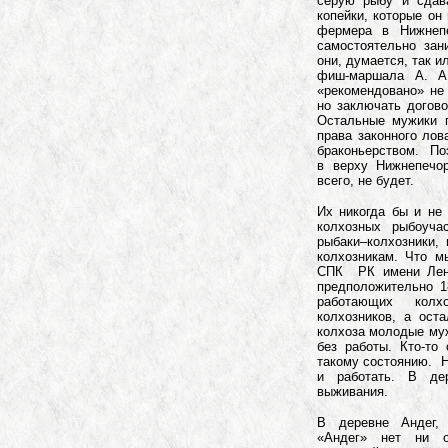
серую рыбу и сдав
копейки, которые он
фермера в Нижнепе
самостоятельно за
они, думается, так 
фиш-маршала А. А.
«рекомендовано» не 
но заключать догов
Остальные мужики п
права законного ло
браконьерством. По
в верху Нижнепечо
всего, не будет.
Их никогда бы и не
колхозных рыбоуча
рыбаки–колхозники,
колхозникам. Что 
СПК РК имени Лени
предположительно 1
работающих колх
колхозников, а ос
колхоза молодые муж
без работы. Кто-то 
такому состоянию. Н
и работать. В де
выживания.
В деревне Андег,
«Андег» нет ни 