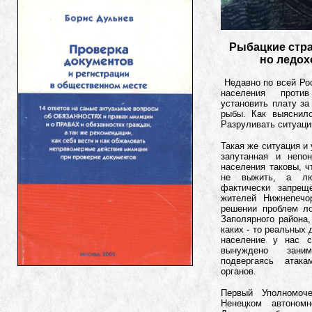
Рыбацкие стра
но ледох
Недавно по всей Ро
населения проти
установить плату за
рыбы. Как выяснило
Разруливать ситуаци
Такая же ситуация и 
запутанная и непо
населения таковы, ч
не выжить, а лю
фактически запре
жителей Нижнепечо
решении проблем л
Заполярного района,
каких - то реальных
население у нас с
вынуждено зани
подвергаясь атак
органов.
Первый Уполномоч
Ненецком автоном