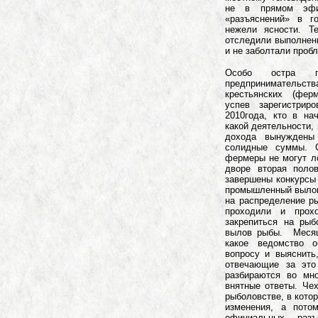
не в прямом эфи
«разъяснений» в г
нежели ясности. Т
отследили выполнен
и не заболтали пробл
Особо остра пр
предпринимательств
крестьянских (фер
успев зарегистрир
2010года, кто в на
какой деятельности,
дохода вынуждены
солидные суммы. С
фермеры не могут ло
дворе вторая поло
завершены конкурсы 
промышленный вылов
на распределение ры
проходили и прохо
закрепиться на рыб
вылов рыбы. Месяц
какое ведомство 
вопросу и выяснить,
отвечающие за это
разбираются во мн
внятные ответы. Че
рыболовстве, в кото
изменения, а пото
официальных ра