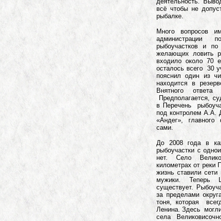
деятельность. Выво
всё чтобы не допуст
рыбалке.
Много вопросов им
администрации 
рыбоучастков и по
желающих ловить р
входило около 70 е
осталось всего 30 у
пояснил один из чи
находится в резерв
Внятного ответ
Предполагается, суд
в Перечень рыбоуча
под контролем А.А.
«Андег», главного
сами.
До 2008 года в ка
рыбоучастки с одно
нет. Село Велик
километрах от реки 
жизнь ставили сети
мужики. Теперь 
существует. Рыбоуч
за пределами округ
тоня, которая всег
Ленина. Здесь могли
села Великовисоч