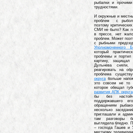
рыбалки и прочими
трудностями.
И окружные и местны
проблем с рыболо
поэтому критических
СМИ не было? Как го
в прессе, нет жало
проблем. Может поэт
с рыбными предсе
Уполномоченного 
который практиче
проблемы и портил
картину, защищал
Дульнева сняли,
реагировать на об
проблема существ
округа
больше напом
это совсем не то 
которое обещал губ
развития АПК округа
бы без настойч
поддержавшего ег
обращениям рыбако
несколько заседан
приглашали и адми
там разговоры б
выглядела бледно. П
– господа Гашев и 
местному телевидени