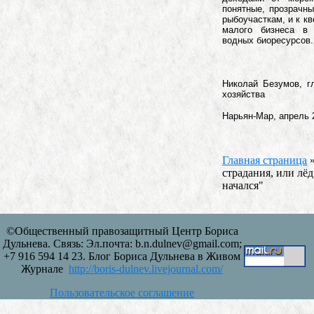
понятные, прозрачны
рыбоучасткам, и к к
малого бизнеса в
водных биоресурсов.
Николай Безумов, г
хозяйства
Нарьян-Мар, апрель 
Главная страница
страдания, или лёд
начался"
©Общественный правозащитный Центр Бориса
Дульнева. Связь: Эл.почта: b.n.dulnev@gmail.com;
+7 916 594 14 23. Блог Бориса Дульнева в Живом
Журнале
http://boris-dulnev.livejournal.com/
Пользовательское соглашение