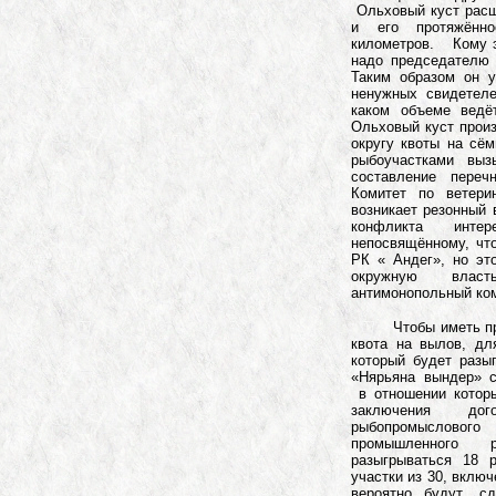
Ольховый куст расш
и его протяжённо
километров. Кому э
надо председателю 
Таким образом он у
ненужных свидетел
каком объеме ведё
Ольховый куст прои
округу квоты на сё
рыбоучастками выз
составление переч
Комитет по ветери
возникает резонный 
конфликта инт
непосвящённому, чт
РК « Андег», но эт
окружную влас
антимонопольный ком
Чтобы иметь право
квота на вылов, дл
который будет разы
«Нярьяна вындер» с
в отношении которы
заключения дог
рыбопромыслового
промышленного 
разыгрываться 18 
участки из 30, вклю
вероятно, будут сд