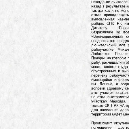
никогда не считалос
назад в результате 
так же как и не мен
стали принадлежат
выловленная наёмн
рыбцех СПК РК им
Дитятеву. Пораж
безразличие ко в
«Великовисочный 
неоднократно предл
любительский лов 
рыбоучастке Миха
Лабожское. Поясню.
Печоры, на котором 
рыбу, расчищали и о
много своего труда
обустроенным и рыб
перечень рыбоучаст
имеющейся информа
им. Ленина, а род
вопреки здравому см
этот участок не стал
не стал выставлять
участкам Мархида, 
только СКП РК «Анд
для населения дела
территории будет ме
Происходит укрупне
поглощения друг