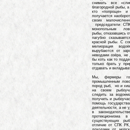
снимать все «сл
благородной рыбы, а
кто «попроще» и
получается наоборот
своих малочислен
председатели СПК
монопольным лово
рыбы, отказавшись о
пагубно сказывает
красной рыбы. С со
мелиорация вод
вырубаются от зар
неводами озёра, не 
бы хоть как то подд
только брать у при
отдавать и вклады
Мы, фермеры го
промышленным лово
пород рыб, но и хи
на своем рыбоуча
следить за водоем
получить и рыбоучас
помощь государства
деятельности, а не 
в законодательст
протекционизма 
существующих рыб
отличие от СПК РК,
доходами от морск