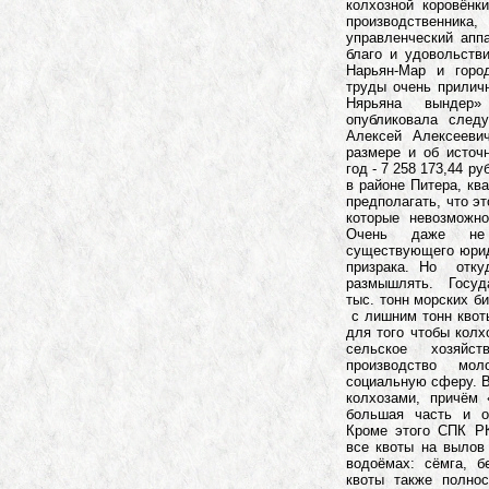
колхозной коровёнк
производственник
управленческий аппа
благо и удовольств
Нарьян-Мар и горо
труды очень приличн
Нярьяна вындер
опубликовала сле
Алексей Алексееви
размере и об источ
год - 7 258 173,44 р
в районе Питера, кв
предполагать, что э
которые невозможно
Очень даже не 
существующего юрид
призрака. Но отку
размышлять. Госуд
тыс. тонн морских би
с лишним тонн квот
для того чтобы кол
сельское хозяйс
производство мо
социальную сферу. 
колхозами, причём 
большая часть и о
Кроме этого СПК РК
все квоты на вылов
водоёмах: сёмга, б
квоты также полно