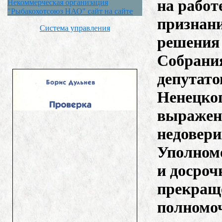
на работе
Некоммерческая организация
"Рыбакохотсоюз НАО" сайт на сайте
признан
Система управления
решения
Собрани
депутато
Ненецко
выражен
недовери
Уполном
и досроч
прекращ
полномо