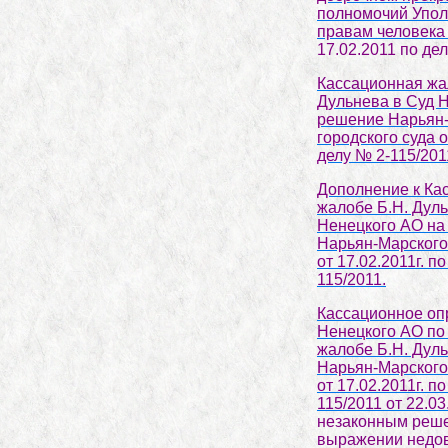
полномочий Упол
правам человека
17.02.2011 по де
Кассационная жа
Дульнева в Суд 
решение Нарьян
городского суда о
делу № 2-115/201
Дополнение к Ка
жалобе Б.Н. Дуль
Ненецкого АО на
Нарьян-Марского 
от 17.02.2011г. п
115/2011.
Кассационное оп
Ненецкого АО п
жалобе Б.Н. Дул
Нарьян-Марского 
от 17.02.2011г. п
115/2011 от 22.03
незаконным реш
выражении недо