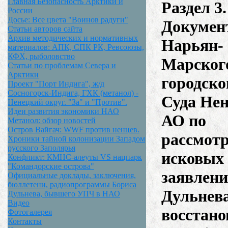
Главная Безопасность Арктики и
Раздел 3.
России
Досье: Все цвета "Воинов радуги"
Докумен
Статьи авторов сайта
Архив методических и нормативных
Нарьян-
материалов: АПК, СПК РК, Ревсоюзы,
КФХ, рыболовство
Марског
Статьи по проблемам Севера и
Арктики
городско
Проект "Порт Индига", ж/д
Сосногорск-Индига, ГХК (метанол) -
Суда Нен
Ненецкий округ. "За" и "Против".
Идеи развития экономики НАО
АО по
Метанол: обзор новостей
Остров Вайгач: WWF против ненцев.
рассмот
Хроники тайной колонизации Западом
русского Заполярья
исковых
Конфликт: КМНС-алеуты VS нацпарк
"Командорские острова"
заявлени
Официальные доклады, заключения,
бюллетени, радиопрограммы Бориса
Дульнева
Дульнева, бывшего УПЧ в НАО
Видео
восстано
Фотогалерея
Контакты