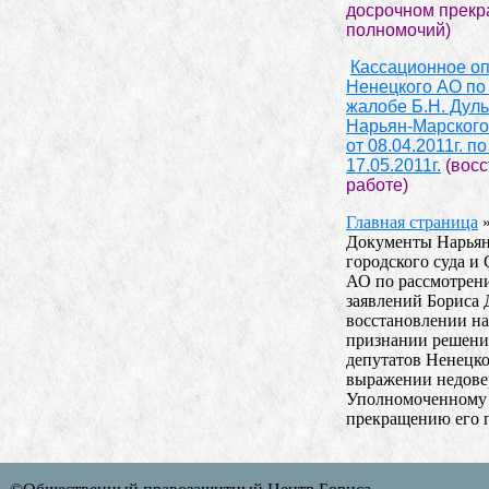
досрочном прек
полномочий)
Кассационное о
Ненецкого АО по
жалобе Б.Н. Дул
Нарьян-Марского 
от 08.04.2011г. по
17.05.2011г.
(восс
работе)
Главная страница
Документы Нарьян
городского суда и
АО по рассмотрен
заявлений Бориса 
восстановлении на
признании решени
депутатов Ненецк
выражении недове
Уполномоченному 
прекращению его 