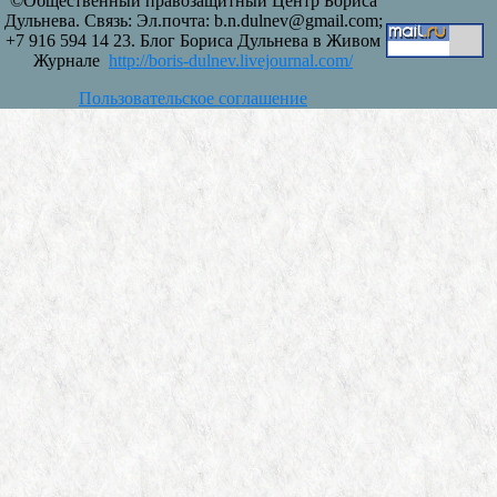
©Общественный правозащитный Центр Бориса
Дульнева. Связь: Эл.почта: b.n.dulnev@gmail.com;
+7 916 594 14 23. Блог Бориса Дульнева в Живом
Журнале
http://boris-dulnev.livejournal.com/
Пользовательское соглашение