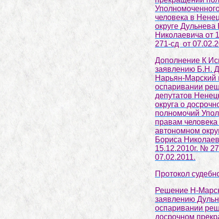
Уполномоченного
человека в Нене
округе Дульнева
Николаевича от 1
271-сд от 07.02.2
Дополнение
К Ис
заявлению Б.Н. 
Нарьян-Марский 
оспаривании ре
депутатов Ненец
округа о досроч
полномочий Упол
правам человека
автономном окру
Бориса Николаев
15.12.2010г. № 27
07.02.2011.
Протокол судебн
Решение Н-Марск
заявлению Дульн
оспаривании ре
досрочном прек