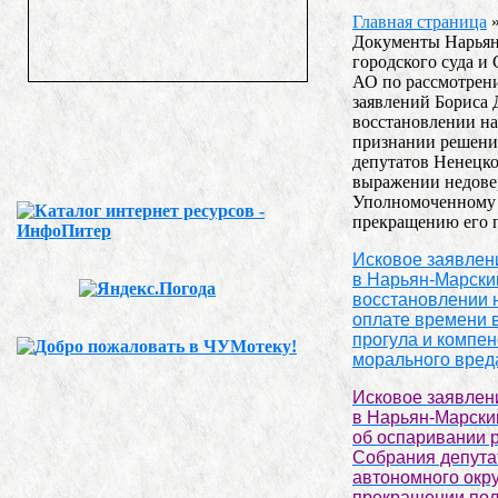
Главная страница
Документы Нарьян
городского суда и
АО по рассмотрен
заявлений Бориса 
восстановлении на
признании решени
депутатов Ненецк
выражении недове
Уполномоченному 
прекращению его 
Исковое заявлен
в Нарьян-Марски
восстановлении 
оплате времени 
прогула
и компе
морального вреда
Исковое заявлен
в Нарьян-Марский
об оспаривании 
Собрания депута
автономного окр
прекращении по