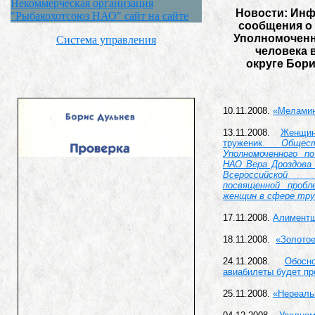
Некоммерческая организация
Новости: Ин
"Рыбакохотсоюз НАО" сайт на сайте
сообщения о
Уполномоченн
Система управления
человека 
округе
Бори
10.11.2008.
«Меламин
13.11.2008.
Женщи
труженик.
Общес
Уполномоченного п
НАО Вера Дроздова
Всероссийско
посвященной проб
женщин в сфере тру
17.11.2008.
Алиментщ
18.11.2008.
«Золотое
24.11.2008.
Обосн
авиабилеты будет пр
25.11.2008.
«Нереаль