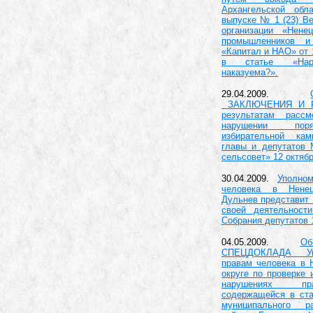
Архангельской обл
выпуске № 1 (23) В
организации «Нене
промышленников и
«Капитал и НАО» от 
в статье «Наро
наказуема?».
29.04.2009.
ЗАКЛЮЧЕНИЯ И 
результатам расс
нарушении пор
избирательной ка
главы и депутатов
сельсовет» 12 октябр
30.04.2009.
Уполно
человека в Нене
Дульнев представит
своей деятельности
Собрания депутатов 
04.05.2009.
О
СПЕЦДОКЛАДА Уп
правам человека в 
округе по проверке
нарушениях пр
содержащейся в ста
муниципального р