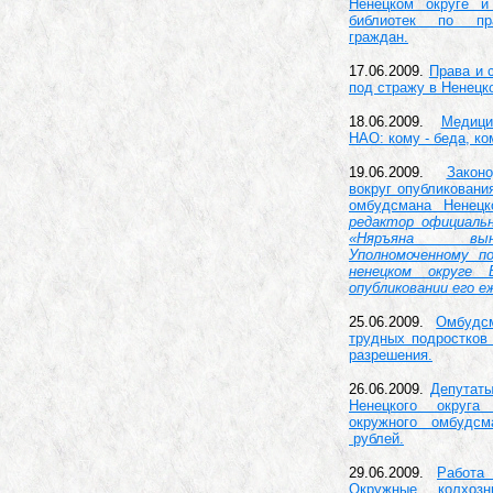
Ненецком округе и
библиотек по пр
граждан.
17.06.2009.
Права и 
под стражу в Ненец
18.06.2009.
Медици
НАО: кому - беда, ко
19.06.2009.
Закон
вокруг опубликовани
омбудсмана Ненецк
редактор официаль
«Няръяна вы
Уполномоченному п
ненецком округе 
опубликовании его е
25.06.2009.
Омбуд
трудных подростков 
разрешения.
26.06.2009.
Депутаты
Ненецкого округа
окружного омбудс
рублей.
29.06.2009.
Работа
Окружные колхоз