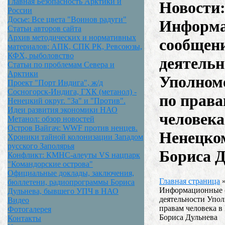
Главная Безопасность Арктики и
Новости
России
Досье: Все цвета "Воинов радуги"
Информ
Статьи авторов сайта
Архив методических и нормативных
сообщени
материалов: АПК, СПК РК, Ревсоюзы,
КФХ, рыболовство
деятельн
Статьи по проблемам Севера и
Арктики
Уполном
Проект "Порт Индига", ж/д
Сосногорск-Индига, ГХК (метанол) -
по прав
Ненецкий округ. "За" и "Против".
Идеи развития экономики НАО
человека
Метанол: обзор новостей
Остров Вайгач: WWF против ненцев.
Ненецко
Хроники тайной колонизации Западом
русского Заполярья
Бориса 
Конфликт: КМНС-алеуты VS нацпарк
"Командорские острова"
Официальные доклады, заключения,
Главная страница
бюллетени, радиопрограммы Бориса
Информационные 
Дульнева, бывшего УПЧ в НАО
деятельности Упо
Видео
правам человека в
Фотогалерея
Бориса Дульнева
Контакты