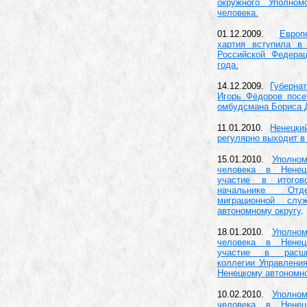
окружного Уполном
человека.
01.12.2009.
Европ
хартия вступила в
Российской Федера
года.
14.12.2009.
Губерна
Игорь Фёдоров пос
омбудсмана Бориса 
11.01.2010.
Ненецки
регулярно выходит в
15.01.2010.
Уполно
человека в Ненец
участие в итого
начальнике Отд
миграционной сл
автономному округу
.
18.01.2010.
Уполно
человека в Ненец
участие в расши
коллегии Управлени
Ненецкому автономно
10.02.2010.
Уполно
человека в Ненец