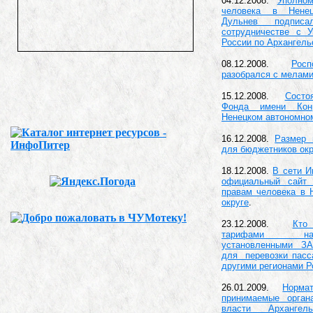
04.12.2008.
Уполно
человека в Нене
Дульнев подпис
сотрудничестве с 
России по Архангель
08.12.2008.
Рос
разобрался с мелам
15.12.2008.
Состо
Фонда имени Кон
Ненецком автономном
16.12.2008.
Размер 
для бюджетников окр
18.12.2008.
В сети И
официальный сайт 
правам человека в 
округе
.
23.12.2008.
Кто
тарифами на
установленными З
для перевозки пас
другими регионами Р
26.01.2009.
Нормат
принимаемые орган
власти Арханге