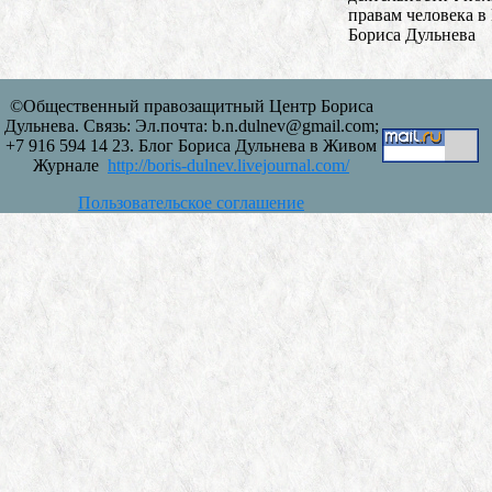
правам человека в
Бориса Дульнева
©Общественный правозащитный Центр Бориса
Дульнева. Связь: Эл.почта: b.n.dulnev@gmail.com;
+7 916 594 14 23. Блог Бориса Дульнева в Живом
Журнале
http://boris-dulnev.livejournal.com/
Пользовательское соглашение