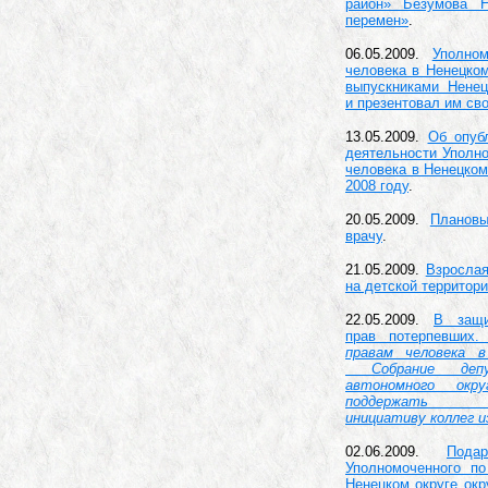
район» Безумова 
перемен»
.
06.05.2009.
Уполно
человека в Ненецком
выпускниками Ненец
и презентовал им св
13.05.2009.
Об опуб
деятельности Уполн
человека в Ненецком
2008 году
.
20.05.2009.
Плановы
врачу
.
21.05.2009.
Взрослая
на детской территор
22.05.2009.
В защи
прав потерпевших
правам человека 
Собрание депу
автономного ок
поддержать з
инициативу коллег 
02.06.2009.
Пода
Уполномоченного п
Ненецком округе ок