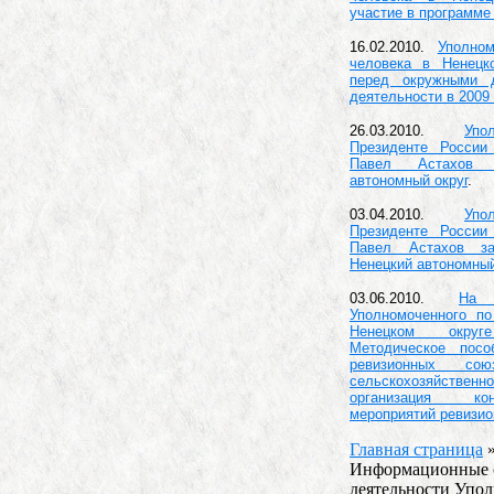
участие в программе
16.02.2010.
Уполно
человека в Ненецк
перед окружными 
деятельности в 2009 
26.03.2010.
Упо
Президенте России
Павел Астахов 
автономный округ
.
03.04.2010.
Упо
Президенте России
Павел Астахов з
Ненецкий автономный
03.06.2010.
На 
Уполномоченного п
Ненецком окр
Методическое пос
ревизионных со
сельскохозяйстве
организация конт
мероприятий ревизи
Главная страница
Информационные 
деятельности Упо