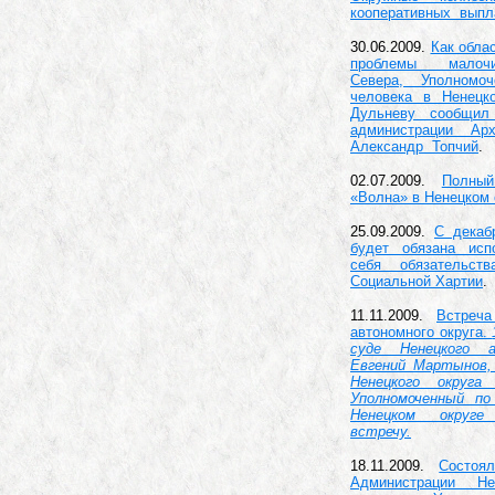
кооперативных выпла
30.06.2009.
Как обла
проблемы малоч
Севера, Уполномо
человека в Ненец
Дульневу сообщил
администрации Арх
Александр Топчий
.
02.07.2009.
Полны
«Волна» в Ненецком 
25.09.2009.
С декаб
будет обязана исп
себя обязательст
Социальной Хартии
.
11.11.2009.
Встреч
автономного округа.
суде Ненецкого а
Евгений Мартынов,
Ненецкого округа
Уполномоченный по
Ненецком округе
встречу.
18.11.2009.
Состоя
Администрации Н