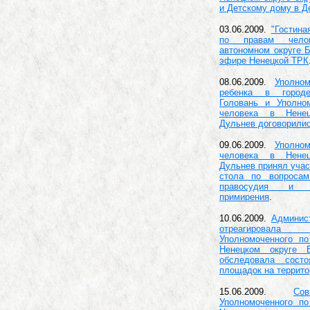
и Детскому дому в Д
03.06.2009.
"Гостина
по правам чело
автономном округе 
эфире Ненецкой ТРК
08.06.2009.
Уполно
ребенка в город
Головань и Уполно
человека в Нене
Дульнев договорилис
09.06.2009.
Уполно
человека в Нене
Дульнев принял учас
стола по вопросам
правосудия и 
примирения
.
10.06.2009.
Админис
отреагировал
Уполномоченного п
Ненецком округе 
обследовала сост
площадок на террито
15.06.2009.
Со
Уполномоченного п