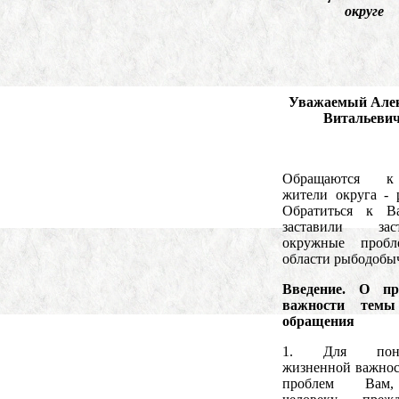
округе
Уважаемый Але
Витальевич
Обращаются 
жители округа - 
Обратиться к В
заставили заст
окружные проб
области рыбодобы
Введение. О пр
важности темы
обращения
1. Для пони
жизненной важнос
проблем Вам