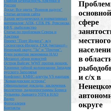
Главная Безопасность Арктики и
Проблем
России
Досье: Все цвета "Воинов радуги"
основно
Статьи авторов сайта
Архив методических и нормативных
сфере
материалов: АПК, СПК РК, Ревсоюзы,
КФХ, рыболовство
занятост
Статьи по проблемам Севера и
Арктики
местного
Проект "Порт Индига", ж/д
Сосногорск-Индига, ГХК (метанол) -
населени
Ненецкий округ. "За" и "Против".
Идеи развития экономики НАО
в област
Метанол: обзор новостей
Остров Вайгач: WWF против ненцев.
рыбодоб
Хроники тайной колонизации Западом
русского Заполярья
и с/х в
Конфликт: КМНС-алеуты VS нацпарк
"Командорские острова"
Ненецко
Официальные доклады, заключения,
бюллетени, радиопрограммы Бориса
автоном
Дульнева, бывшего УПЧ в НАО
Видео
округе
Фотогалерея
Контакты