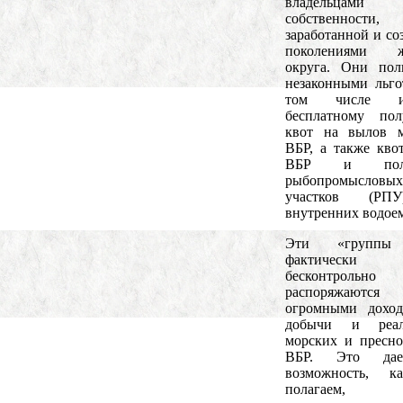
владельцами
собственности,
заработанной и со
поколениями ж
округа. Они пол
незаконными льго
том числе 
бесплатному пол
квот на вылов м
ВБР, а также кво
ВБР и полу
рыбопромысловых
участков (РП
внутренних водоем
Эти «группы
фактически
бесконтрольно
распоряжаются
огромными доход
добычи и реал
морских и пресн
ВБР. Это да
возможность, 
полагаем,