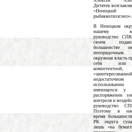
Алексей Алек
Дитятев возглавля
«Ненецкий
рыбакколхозсоюз».
В Ненецком окру
нашему мне
руководство СП
своем подавл
большинстве ока
непорядочн
окружная власть п
себя ил
компетентной
«заинтересован
недостаточном
использовании
имеющихся у 
распоряжении эл
контроля и воздей
руководство С
Поэтому в нас
время большинст
РК округа суще
лишь «на бумаге