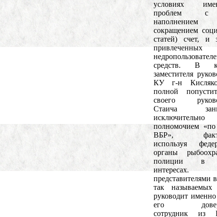
условиях име
проблем с
наполнени
сокращением соц
статей) счет, и 
привлеченн
недропользовател
средств. В ка
заместителя руков
КУ г-н Кисляк
полной попустит
своего руково
Стаича заним
исключительно
полномочием «по
ВБР», факти
используя федер
органы рыбоох
полиции в 
интересах
представителями в
так называемых 
руководит именно
его довере
сотрудник из