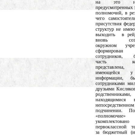
на это ник
предусмотренных 
полномочий, в рез
чего самостоятел
присутствия феде
структур не имею
выходить в рей
вновь созд
окружном учре
сформирован
сотрудников, б
часть кото
представлен
имеющейся 
информации, б
сотрудниками ми
друзьями Кисляков
родственниками,
находящимися
непосредственном
подчинении. П
«полномочи
укомплектовано
первоклассной т
за бюджетный (и