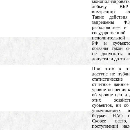
монополизировать
добычу ВБ
внутренних вод
Такие действия
запрещены 
рыболовстве» и 
государственной
исполнительной 
РФ и субъект
обязаны такой с
не допускать, 
допустили до этого
При этом в от
доступе не публ
статистичес
отчетные данные
уровне освоения к
об уровне цен и 
этих хозяйст
субъектов, ни об
уплачиваемых
бюджет НАО на
Скорее всего
поступлений нал