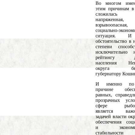
Во многом име
этим причинам в
сложилась 
напряженная, 
взрывоопасная,
социально-эконом
ситуация. 
обстоятельство в 
степени способс
исключительно н
рейтингу до
населения Нен
округа быв
губернатору Коши
И именно по
причине обесп
равных, справед
прозрачных усл
сфере рыбод
является важ
задачей власти ок
обеспечения соц
и экономич
стабильнос