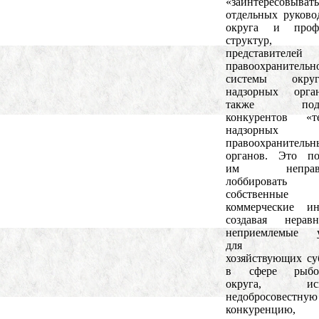
«заинтересовыват
отдельных руково
округа и проф
структур,
представителей
правоохранительн
системы окр
надзорных орга
также подве
конкурентов «те
надзорн
правоохранительн
органов. Это по
им неправо
лоббировать
собственные
коммерческие ин
создавая нера
неприемлемые у
для дру
хозяйствующих су
в сфере рыбо
округа, испо
недобросовестную
конкуренцию,