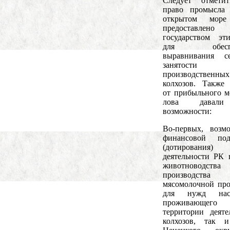
Следует отметит
право промысла
открытом мор
предоставлено
государством э
для обеспе
выравнивания се
занятости
производственных
колхозов. Также
от прибыльного м
лова давал
возможности:
Во-первых, возм
финансовой под
(дотирова
деятельности РК 
животноводс
производства
мясомолочной пр
для нужд насе
проживающего 
территории деяте
колхозов, так и