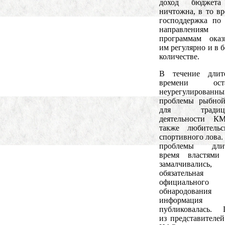
доход бюджет
ничтожна, в то вр
господдержка по
направлени
программам оказ
им регулярно и в 
количестве.
В течение длите
времени оста
неурегулированн
проблемы рыбной
для традици
деятельности К
также любительс
спортивного лова.
проблемы длит
время властями 
замалчивали
обязательна
официального
обнародования
информаци
публиковалась. 
из представителей