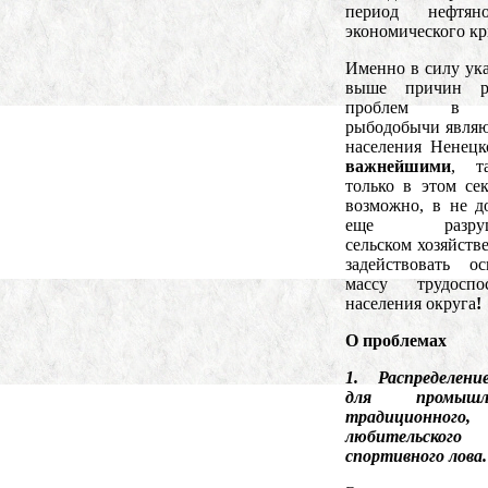
период нефтя
экономического кр
Именно в силу ук
выше причин р
проблем в 
рыбодобычи являю
населения Ненец
важнейшими
, т
только в этом сек
возможно, в не д
еще разруш
сельском хозяйств
задействовать о
массу трудоспос
населения округа
!
О проблемах
1. Распределен
для промышле
традиционного,
любительск
спортивного лова.