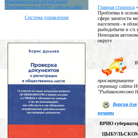
Некоммерческая организация
"Рыбакохотсоюз НАО" сайт на сайте
Главная страница
Проблемы в основ
Система управления
сфере занятости м
населения - в обла
рыбодобычи и с/х 
Ненецком автоно
округе
В
просматриваете
страницу сайта 
"Рыбакохотсоюз 
Версия для
печати
ВРИО губернато
ЦЫБУЛЬСКОМУ