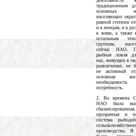
деятельности яв
традиционным дл
основных нар
населяющих округ
равной степени от
и к ненцам, и к ру
к коми, а также 
остальным этни
группам, насе
сейчас НАО. П
рыбная ловля дл
нас, живущих в ок
развлечение, не 
не активный от
основная жиз
необходимо
потребность.
2. Во времена 
НАО была выс
сбалансированная,
прозрачная и по
система рыбодо
сельскохозяйствен
производства. В