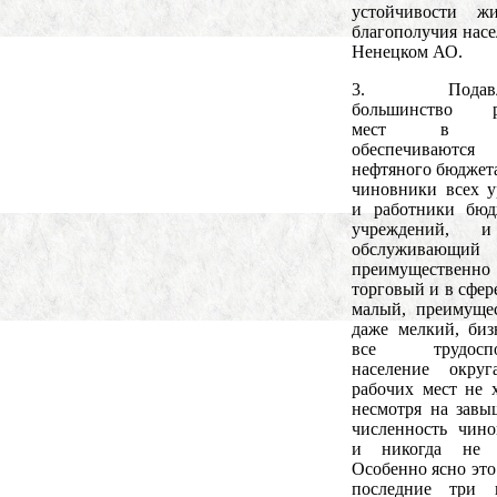
устойчивости ж
благополучия насе
Ненецком АО.
3. Подавля
большинство р
мест в ок
обеспечиваются 
нефтяного бюджета
чиновники всех у
и работники бюд
учреждений, 
обслуживающи
преимущественно
торговый и в сфер
малый, преимуще
даже мелкий, биз
все трудоспо
население округ
рабочих мест не х
несмотря на зав
численность чино
и никогда не х
Особенно ясно это
последние три 