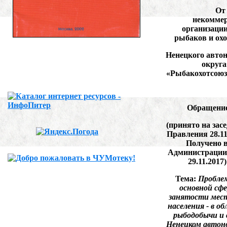
От
некомме
организаци
рыбаков и ох
Ненецкого авто
округ
«Рыбакохотсою
Обращени
(принято на зас
Правления 28.11
Получено 
Администраци
29.11.2017)
Тема:
Пробле
основной сфе
занятости мес
населения - в о
рыбодобычи и с
Ненецком автон