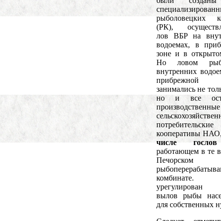
были созданы
специализирован
рыболовецких ко
(РК), осуществ
лов ВБР на внут
водоемах, в при
зоне и в открыто
Но ловом ры
внутренних водое
прибрежной
занимались не тол
но и все ост
производственны
сельскохозяйств
потребительские
кооперативы НАО
числе госло
работающем в те 
Печорском
рыбоперерабатыв
комбинате.
урегулирован
вылов рыбы насе
для собственных н