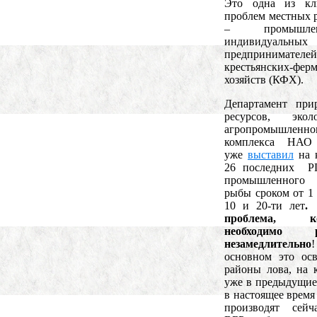
Это одна из кл
проблем местных 
– промышленн
индивидуальных
предпринимателей
крестьянских-фер
хозяйств (КФХ).
Департамент при
ресурсов, экол
агропромышленно
комплекса НАО
уже
выставил
на 
26 последних Р
промышленног
рыбы сроком от 1 
10 и 20-ти лет
.
проблема, ко
необходимо р
незамедлительно
основном это ос
районы лова, на 
уже в предыдущие
в настоящее время
производят сейч