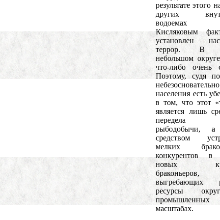
результате этого н
других внутр
водоемах г
Кисляковым факт
установлен нас
террор. В 
небольшом округе
что-либо очень 
Поэтому, судя п
небезосновател
населения есть уб
в том, что этот «
является лишь ср
передела с
рыбодобычи, а
средством устр
мелких бракон
конкурентов в 
новых кру
браконьеров,
выгребающих 
ресурсы окр
промышленных
масштабах.