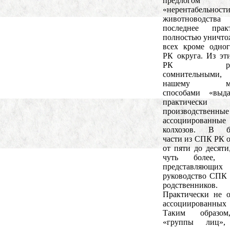
предлогом
«нерентабельност
животноводства 
последнее практ
полностью уничто
всех кроме одно
РК округа. Из э
РК разн
сомнительным
нашему мне
способами «выда
практическ
производстве
ассоциированные
колхозов. В б
части из СПК РК о
от пяти до десяти
чуть более, ч
представляющих
руководство СПК
родственников.
Практически не о
ассоциированных 
Таким образо
«группы лиц»,