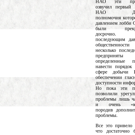
НАО эти про
озвучил первый
НАО Дуль
полномочия котор
давлением лобби
были прекр
досрочно.
последующим дав
общественнос
несколько послед
предприняты
определенные п
навести порядок
сфере добычи
обеспечении глас
доступности инфо
Но пока эти п
позволили урегул
проблемы лишь ч
и очень «кор
породив дополни
проблемы.
Все это привело 
что достаточно 