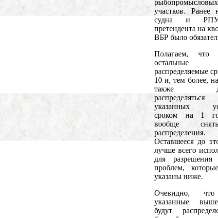
рыбопромысловых
участков. Ранее 
судна и РП
претендента на кв
ВБР было обязате
Полагаем, что
остальные 
распределяемые ср
10 и, тем более, на
также до
распределят
указанных ус
сроком на 1 г
вообще сня
распределения.
Оставшееся до эт
лучше всего испол
для разрешения 
проблем, которы
указаны ниже.
Очевидно, чт
указанные вы
будут распреде