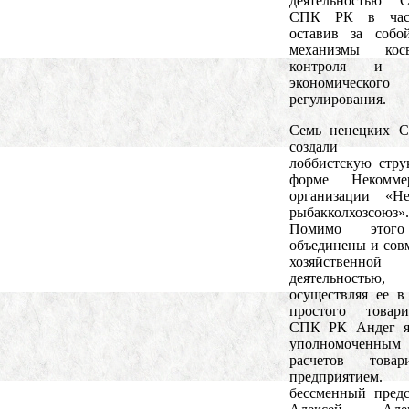
деятельностью
СПК РК в част
оставив за собо
механизмы косв
контроля и р
экономического
регулирования.
Семь ненецких 
создали 
лоббистскую стру
форме Некоммер
организации «Не
рыбакколхозсоюз».
Помимо этог
объединены и сов
хозяйственной
деятельностью,
осуществляя ее в
простого товари
СПК РК Андег яв
уполномоченн
расчетов товари
предприятием
бессменный предс