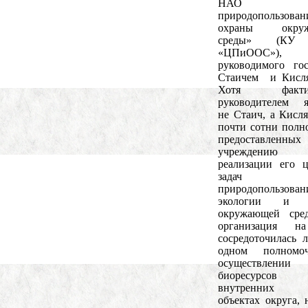
НАО «Це
природопользов
охраны окруж
среды» (КУ
«ЦПиООС»),
руководимого го
Стаичем и Кисля
Хотя фактич
руководителем я
не Стаич, а Кисля
почти сотни полн
предоставленных
учреждению
реализации его 
задач
природопользован
экологии и о
окружающей сред
организация 
сосредоточилась 
одном полном
осуществлении 
биоресурсо
внутренних в
объектах округа, 