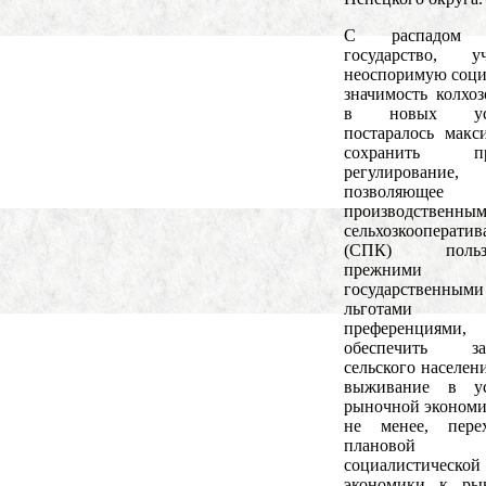
С распадом
государство, уч
неоспоримую соц
значимость колхоз
в новых усл
постаралось макс
сохранить пр
регулирование,
позволяющее
производственны
сельхозкооператив
(СПК) пользо
прежними
государственными
льготам
преференциями,
обеспечить зан
сельского населен
выживание в ус
рыночной экономи
не менее, пере
плановой
социалистической
экономики к рын