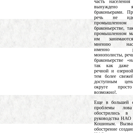
часть населения
вынуждено яв
браконьерами. П
речь не ид
промышленном
браконьерстве, та
промышленном ма
им занимаютс
мнению насел
именно ры
монополисты, речь
браконьерстве «н
так как даже 
речной и озерно
тем более свеже
доступным це
округе прос
возможно!.
Еще в большей с
проблемы лов
обострились в 
руководства НАО
Кошиным. Вызва
обострение созда