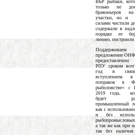
ВБР рыбаки, кот
только не доп
браконьеров н
участки, но и 
силами чистили дн
содержали в над
порядке ее бер
линию, построили
Поддерживаем
предложение ОНФ
предоставлении
РПУ сроком всег
год в связ
вступлением 
поправок в 
рыболовстве» с 1
2019 года, ко
будет разр
промышленный л
как с использован
и без использ
рыбопромысловых
а так же как при 
так без наличия