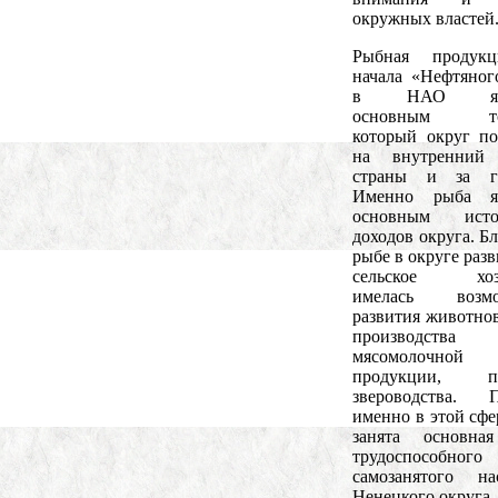
окружных властей
Рыбная продук
начала «Нефтяног
в НАО явля
основным тов
который округ по
на внутренний
страны и за гр
Именно рыба яв
основным исто
доходов округа. Б
рыбе в округе раз
сельское хозя
имелась возмо
развития животнов
производства
мясомолочной
продукции, п
звероводства. П
именно в этой сфе
занята основная
трудоспособн
самозанятого на
Ненецкого округа.