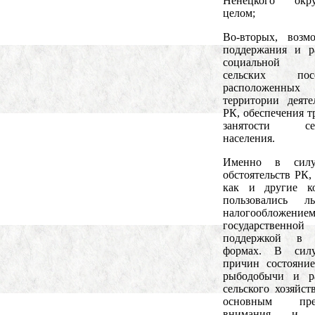
Ненецкого ок
целом;
Во-вторых, возм
поддержания и р
социальной 
сельских посе
расположенн
территории деяте
РК, обеспечения т
занятости сел
населения.
Именно в сил
обстоятельств РК,
как и другие ко
пользовались ль
налогообложе
государственной
поддержкой в 
формах. В сил
причин состояни
рыбодобычи и ра
сельского хозяйст
основным пре
внимания и з