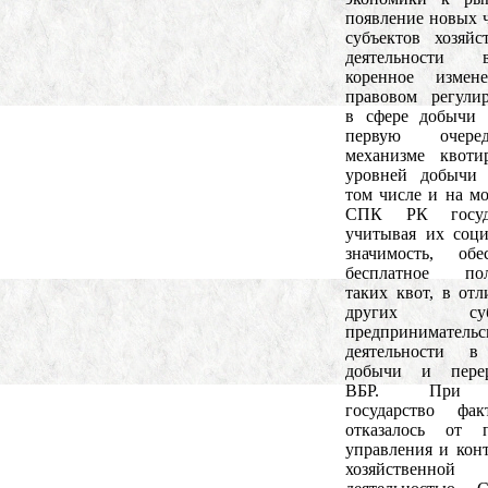
появление новых 
субъектов хозяйс
деятельности в
коренное измен
правовом регули
в сфере добычи 
первую очер
механизме квоти
уровней добычи 
том числе и на мо
СПК РК госуда
учитывая их соц
значимость, обе
бесплатное пол
таких квот, в отл
других субъ
предпринимательс
деятельности в
добычи и перер
ВБР. При 
государство фак
отказалось от п
управления и конт
хозяйственной