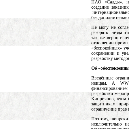
НАО «Салды», на
создание заказни
интернационально
без дополнительног
Не могу не согла
разорять гнёзда п
так же верно и о
отношении промыш
«беспокойных» уч
сохранении и уве
разработку методо
Об «обеспокоенны
Введённые ограни
ненцам. А WWF
финансированием
разработки меропр
Киприянов, «чем 
защитникам при
ограничение прав 
Поэтому, вопреки
исключительно н