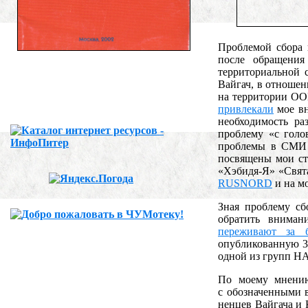
Проблемой сбора п
после обращения
территориальной 
Вайгач, в отношен
на территории ОО
привлекали
мое вн
необходимость ра
проблему «с голо
проблемы в СМИ и
посвящены мои ст
«Хэбидя-Я» «Свята
RUSNORD
и на м
Зная проблему сб
обратить внима
переживают за 
опубликованную 3
одной из групп НА
По моему мнению
с обозначенными 
ненцев Вайгача и