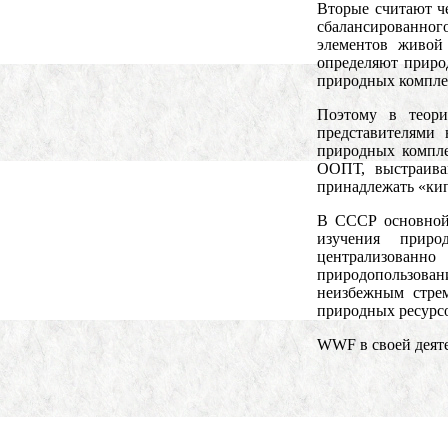
Вторые считают ч
сбалансированно
элементов живой
определяют приро
природных компле
Поэтому в теори
представителями
природных компле
ООПТ, выстраива
принадлежать «ки
В СССР основной 
изучения приро
централизован
природопользов
неизбежным стре
природных ресурсо
WWF в своей деят