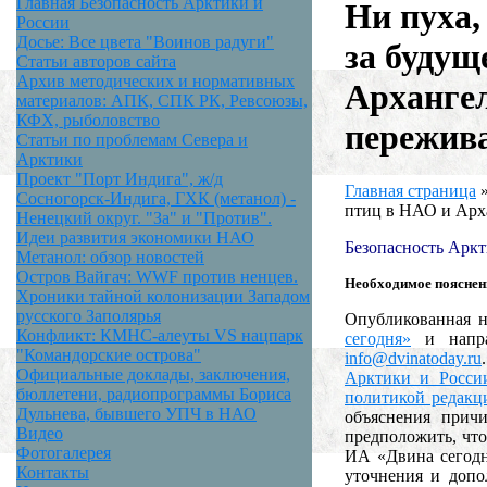
Главная Безопасность Арктики и
Ни пуха,
России
Досье: Все цвета "Воинов радуги"
за будущ
Статьи авторов сайта
Архив методических и нормативных
Архангел
материалов: АПК, СПК РК, Ревсоюзы,
КФХ, рыболовство
пережива
Статьи по проблемам Севера и
Арктики
Проект "Порт Индига", ж/д
Главная страница
Сосногорск-Индига, ГХК (метанол) -
птиц в НАО и Арха
Ненецкий округ. "За" и "Против".
Идеи развития экономики НАО
Безопасность Аркт
Метанол: обзор новостей
Остров Вайгач: WWF против ненцев.
Необходимое пояснен
Хроники тайной колонизации Западом
русского Заполярья
Опубликованная н
Конфликт: КМНС-алеуты VS нацпарк
сегодня»
и направ
"Командорские острова"
info@dvinatoday.ru
Официальные доклады, заключения,
Арктики и Росси
бюллетени, радиопрограммы Бориса
политикой редакц
Дульнева, бывшего УПЧ в НАО
объяснения прич
Видео
предположить, что
Фотогалерея
ИА «Двина сегодня
Контакты
уточнения и допо