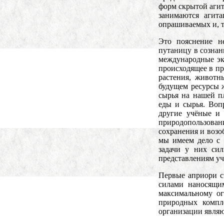
форм скрытой агита
занимаются агит
опрашиваемых и, т
Это пояснение н
путаницу в созна
международные эк
происходящее в п
растения, животн
будущем ресурсы 
сырья на нашей п
еды и сырья. Воп
другие учёные и
природопользова
сохранения и возо
мы имеем дело с 
задачи у них сил
представлениям уч
Первые априори с
силами наносящи
максимальному ог
природных компл
организации явля