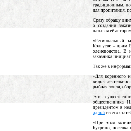
традиционным, но
для пропитания, п
Сразу обращу вни
о создании зака
называя её автором
«Региональный за
Колгуеве – прим Б
оленеводства. В 
заказника инициат
Так же в информац
«Для коренного н
видов деятельнос
рыбная ловля, сбо
Это существенн
общественника Н
президентом в не
одной
из его стате
«При этом возник
Бугрино, поселка