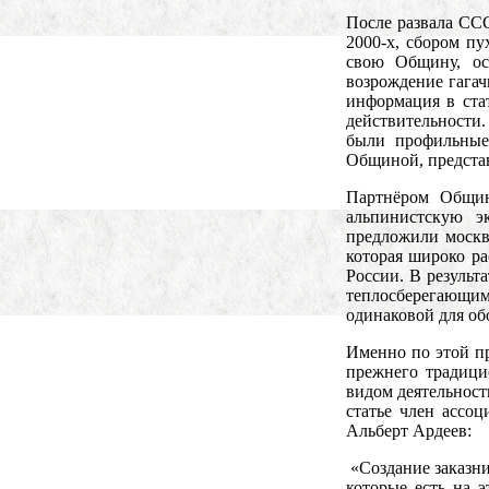
После развала ССС
2000-х, сбором пу
свою Общину, ос
возрождение гагач
информация в стат
действительности.
были профильные
Общиной, предста
Партнёром Общин
альпинистскую э
предложили москв
которая широко ра
России. В результ
теплосберегающим 
одинаковой для об
Именно по этой пр
прежнего традици
видом деятельност
статье член ассо
Альберт Ардеев:
«Создание заказни
которые есть на 