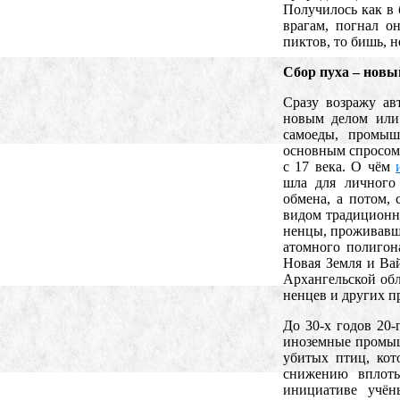
Получилось как в
врагам, погнал о
пиктов, то бишь, 
Сбор пуха – новы
Сразу возражу ав
новым делом или
самоеды, промыш
основным спросом 
с 17 века. О чём
шла для личного 
обмена, а потом,
видом традиционн
ненцы, проживавш
атомного полигон
Новая Земля и Ва
Архангельской обл
ненцев и других п
До 30-х годов 20-
иноземные промыш
убитых птиц, кот
снижению вплоть
инициативе учён