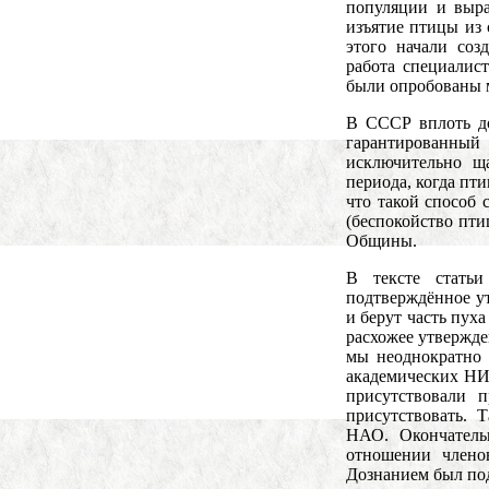
популяции и выр
изъятие птицы из 
этого начали соз
работа специалис
были опробованы м
В СССР вплоть до
гарантированны
исключительно щ
периода, когда пти
что такой способ 
(беспокойство пти
Общины.
В тексте стать
подтверждённое ут
и берут часть пух
расхожее утвержд
мы неоднократно 
академических НИИ
присутствовали 
присутствовать. 
НАО. Окончатель
отношении член
Дознанием был под