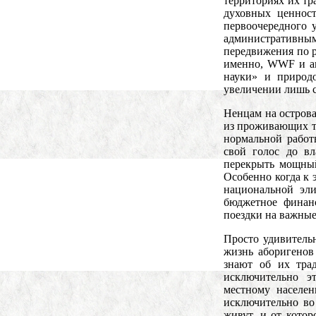
территориях их т
духовных ценност
первоочередного 
административн
передвижения по 
именно, WWF и а
науки» и природ
увеличении лишь 
Ненцам на острова
из проживающих т
нормальной работ
свой голос до вл
перекрыть мощны
Особенно когда к 
национальной эл
бюджетное финан
поездки на важные
Просто удивитель
жизнь аборигенов
знают об их тра
исключительно э
местному населе
исключительно во
живут, и от котор