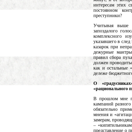
интересам этих с
постоянном кон
преступники?
Учитывая выше с
запоздалого голо
комплексного из
указавшего в сле
казарок при непр
дежурные мантры
правил сбора пух
должен проводитьс
как и остальные 
дележе бюджетного
О «градусника
«рационального 
В прошлом мне п
кампаний разного 
обязательно прим
мнения и «агитаци
замерам, проводящ
– «кипятильникам
представление о п