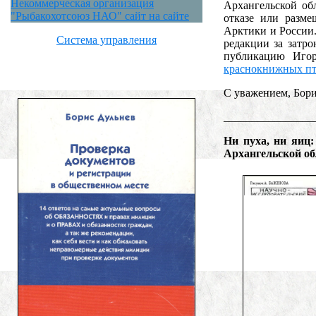
Некоммерческая организация
Архангельской об
"Рыбакохотсоюз НАО" сайт на сайте
отказе или разме
Арктики и России
Система управления
редакции за затр
публикацию Иго
краснокнижных пт
С уважением, Бор
________________
Ни пуха, ни яиц
Архангельской об