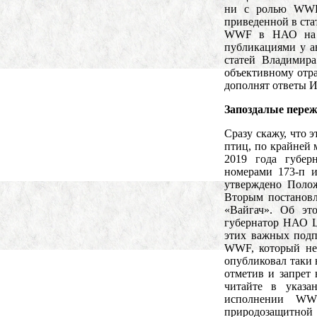
ни с ролью WWF,
приведенной в ста
WWF в НАО на К
публикациями у а
статей Владимир
объективному отр
дополнят ответы И
Запоздалые пере
Сразу скажу, что 
птиц, по крайней 
2019 года губер
номерами 173-п и
утверждено Полож
Вторым постановл
«Вайгач». Об эт
губернатор НАО Ц
этих важных под
WWF, который не 
опубликовал таки 
отметив и запрет
читайте в указ
исполнении WWF
природозащитной