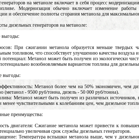
генераторов на метаноле включает в себя процесс модернизации
топливе. Модернизация обычно включает изменение работы 
ции и обеспечение полноты сгорания метанола для максимально
ты дизельных генераторов на метаноле:
е выгоды:
осов: При сжигании метанола образуется меньше твердых час
ьным топливом, что способствует улучшению качества воздуха 
 потенциал: Метанол может быть получен из экологически чист
го потенциально возобновляемым вариантом топлива для дизельны
е выгоды:
 эффективность: Метанол более чем на 50% экономичен, чем д
о (метанол - 9500 руб/тонна, дизель - 50 000 руб/тонна).
плива: Метанол может быть получен из различных источников, 
 менее чувствительными к колебаниям цен, чем дизельное топл
нные преимущества:
ность двигателя: Сжигание метанола может привести к повыш
енциально увеличивая срок службы дизельных генераторов.
ащение: Температура вспышки метанола выше, чем у дизельног