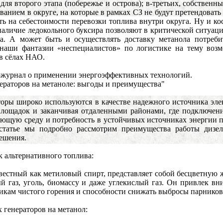
 для второго этапа (побережье и острова); в-третьих, собствен
анием в округе, на которые в рамках СЗ не будут претендовать
ть на себестоимости перевозки топлива внутри округа. Ну и к
 наличие ледокольного буксира позволяют в критической ситуации
ва. А может быть и осуществлять доставку метанола потреб
наши фантазии «неспециалистов» по логистике на тему возм
в сёлах НАО.
с-журнал о применении энергоэффективных технологий.
нераторов на метаноле: выгоды и преимущества"
торы широко используются в качестве надежного источника эл
площадок и заканчивая отдаленными районами, где подключени
ющую среду и потребность в устойчивых источниках энергии п
статье мы подробно рассмотрим преимущества работы дизел
ешения.
к альтернативного топлива:
вестный как метиловый спирт, представляет собой бесцветную 
 газ, уголь, биомассу и даже углекислый газ. Он привлек вн
икам чистого горения и способности снижать выбросы парнико
 генераторов на метанол: