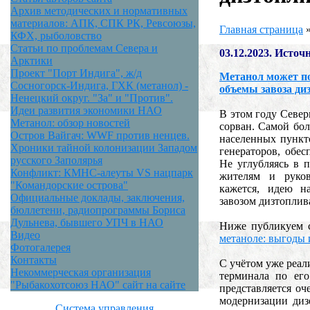
Архив методических и нормативных
материалов: АПК, СПК РК, Ревсоюзы,
Главная страница
КФХ, рыболовство
Статьи по проблемам Севера и
03.12.2023. Исто
Арктики
Проект "Порт Индига", ж/д
Метанол может п
Сосногорск-Индига, ГХК (метанол) -
объемы завоза ди
Ненецкий округ. "За" и "Против".
Идеи развития экономики НАО
В этом году Север
Метанол: обзор новостей
сорван. Самой бол
Остров Вайгач: WWF против ненцев.
населенных пункто
Хроники тайной колонизации Западом
генераторов, обе
русского Заполярья
Не углубляясь в 
Конфликт: КМНС-алеуты VS нацпарк
жителям и руко
"Командорские острова"
кажется, идею н
Официальные доклады, заключения,
завозом дизтоплив
бюллетени, радиопрограммы Бориса
Дульнева, бывшего УПЧ в НАО
Ниже публикуем 
Видео
метаноле: выгоды
Фотогалерея
Контакты
С учётом уже реал
Некоммерческая организация
терминала по ег
"Рыбакохотсоюз НАО" сайт на сайте
представляется оч
модернизации диз
Система управления