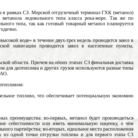
а в рамках СЗ. Морской отгрузочный терминал ГХК (метанол)
 метанола ледокольного типа класса река-море. Так же по
льного типа, так как готовый товарный метанол планируется
годично.
 высокой воде» в течение двух-трех недель проводится завоз в
ской навигации проводится завоз в населенные пункты,
льской области. Причем на обоих этапах СЗ финальная доставка
ом для дизтоплива и других грузов используются разные типы
НАО.
зтопливом:
зельное топливо, что обеспечивает потенциальную экономию
ых преимущества: во-первых, метанол будет производиться
вне себестоимости или иметь минимальную наценку, о чём
льного партнёрства; во-вторых, идеальное место расположения
ку из одной точки отгрузки топлива и для первого этапа СЗ