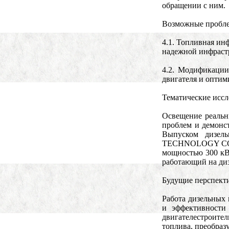
обращении с ним.
Возможные пробле
4.1. Топливная ин
надежной инфрастр
4.2. Модификации
двигателя и оптим
Тематические иссл
Освещение реальн
проблем и демонс
Выпуском дизел
TECHNOLOGY CO, L
мощностью 300 кВ
работающий на диз
Будущие перспект
Работа дизельных
и эффективности
двигателестроите
топлива, преобраз