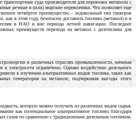
ные транспортные суда производителя для перевозки метанола с
 иные речные и (или) морские перевозчики. Что позволяет еще
освенное четвёртое преимущество – ледокольный тип танкеров
, как в этом году, безопасно доставить топливо (метанол) и в
ителям в НАО и вне периода летней навигации. Последнее
ожных преимуществ перехода на метанол с дизтоплива для
ектроэнергии в различных отраслях промышленности, начиная
е к электросети ограничено. Однако воздействие дизельного
ривели к изучению альтернативных видов топлива, таких как
ьных генераторов на метаноле, подчеркивая выгоды этого
жидкость, которую можно получать из различных видов сырья,
имание как потенциальное альтернативное топливо благодаря
вых газов по сравнению с традиционным дизельным топливом.