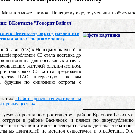
»
Метанол может помочь Ненецкому округу уменьшить объемы за
чник: ВКонтакте "Говорит Вайгач"
омочь Ненецкому округу уменьшить
зтоплива по Северному завозу
ный завоз (СЗ) в Ненецком округе был
ьшой проблемой СЗ стала доставка до
в дизтоплива для поселковых дизель-
спечивающих жителей электричеством.
причины срыва СЗ, хотим предложить
водству НАО интересную, как нам
а будущее по снижению остроты с
а.
статью
«Работа дизель-генераторов на
 и преимущества»
.
изуемого проекта по строительству в районе Красного Газохимич
о отгрузке в районе Василково и планов по дноуглублени
ень перспективной идея перевода сельских дизель-генераторо
ельных двигателей на метанол существуют и отработаны. Это