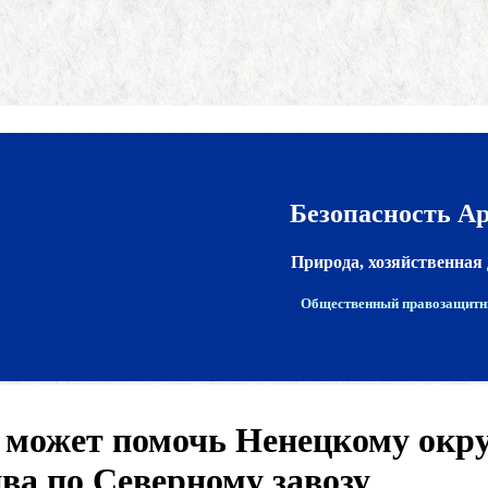
Безопасность А
Природа, хозяйственная 
Общественный правозащитн
 может помочь Ненецкому окру
ва по Северному завозу