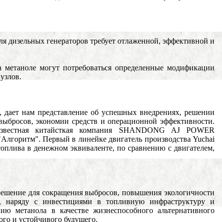
для дизельных генераторов требует отлаженной, эффективной и
на метаноле могут потребоваться определенные модификации
узлов.
, дает нам представление об успешных внедрениях, решении
выбросов, экономии средств и операционной эффективности.
я известная китайсткая компания SHANDONG AJ POWER
оритм". Первый в линейке двигатель производства Yuchai
лива в денежном эквиваленте, по сравнению с двигателем,
 решение для сокращения выбросов, повышения экологичности
и, наряду с инвестициями в топливную инфраструктуру и
ию метанола в качестве жизнеспособного альтернативного
ого и устойчивого будущего.