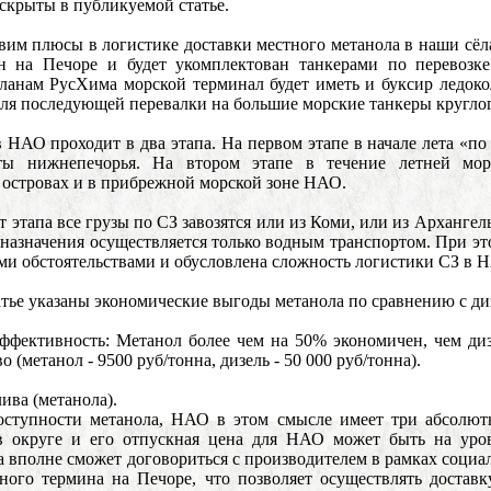
скрыты в публикуемой статье.
вим плюсы в логистике доставки местного метанола в наши сёл
н на Печоре и будет укомплектован танкерами по перевозке
ланам РусХима морской терминал будет иметь и буксир ледоко
для последующей перевалки на большие морские танкеры кругло
в НАО проходит в два этапа. На первом этапе в начале лета «по
ты нижнепечорья. На втором этапе в течение летней мор
 островах и в прибрежной морской зоне НАО.
т этапа все грузы по СЗ завозятся или из Коми, или из Арханге
 назначения осуществляется только водным транспортом. При эт
ми обстоятельствами и обусловлена сложность логистики СЗ в 
тье указаны экономические выгоды метанола по сравнению с ди
эффективность: Метанол более чем на 50% экономичен, чем ди
о (метанол - 9500 руб/тонна, дизель - 50 000 руб/тонна).
ива (метанола).
оступности метанола, НАО в этом смысле имеет три абсолютн
в округе и его отпускная цена для НАО может быть на уро
а вполне сможет договориться с производителем в рамках социа
чного термина на Печоре, что позволяет осуществлять достав