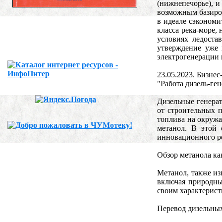
(нижнепечорье), и
возможным базиров
в идеале сэкономи
класса река-море,
условиях ледоста
утверждение уже 
электрогенерации 
23.05.2023. Бизне
"Работа дизель-ге
Дизельные генера
от строительных 
топлива на окружа
метанол. В этой 
инновационного р
Обзор метанола ка
Метанол, также из
включая природный
своим характерист
Перевод дизельных