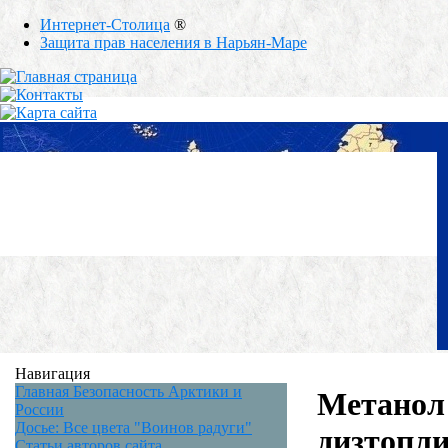
Интернет-Столица
®
Защита прав населения в Нарьян-Маре
Навигация
Главная Безопасность Арктики и
Метанол
России
Досье: Все цвета "Воинов радуги"
дизтопли
Статьи авторов сайта