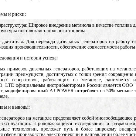
мы и риски:
фраструктура: Широкое внедрение метанола в качестве топлива 
уктуры поставок метанольного топлива.
 двигателя: Для перевода дизельных генераторов на работу 
изация производительности, обеспечение совместимости работы 
едования и истории успеха:
ых примеров дизельных генераторов, работающих на метаноле
трации преимуществ, достигнутых с точки зрения сокращения 
ьных генераторов, работающих на метаноле, занимаетс
TD официальным дистрибьютором в России является ООО "Алг
т, модифицированный AJ POWER потребляет на 50% меньше топ
еле.
ивы и выводы:
 генераторов на метаноле представляет собой многообещающее
 эксплуатации. Продолжающиеся исследования и разработк
льные технологии, проложат путь к более широкому внедрен
уя сферу производства электроэнергии в направлении более чист