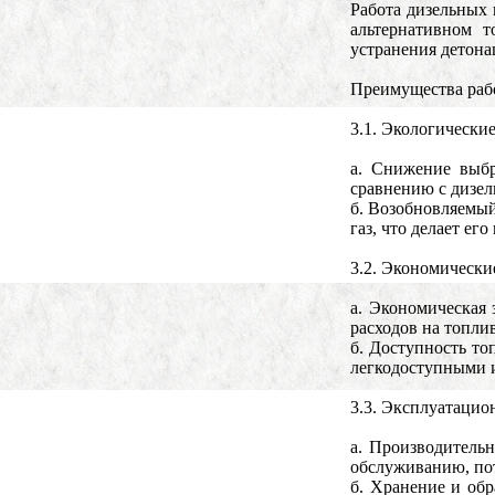
Работа дизельных 
альтернативном 
устранения детона
Преимущества рабо
3.1. Экологически
a. Снижение выбр
сравнению с дизел
б. Возобновляемый
газ, что делает е
3.2. Экономически
a. Экономическая
расходов на топлив
б. Доступность то
легкодоступными и
3.3. Эксплуатацио
a. Производитель
обслуживанию, пот
б. Хранение и обр