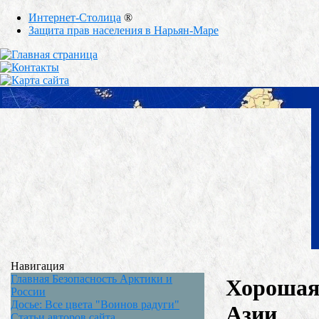
Интернет-Столица
®
Защита прав населения в Нарьян-Маре
Навигация
Главная Безопасность Арктики и
Хорошая 
России
Досье: Все цвета "Воинов радуги"
Азии
Статьи авторов сайта