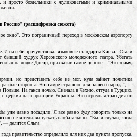
и, и просто бездельники с жуликоватыми и криминальными
 жизни.
 в Россию" (расшифровка сюжета)
ное окно". Это пограничный переход в московском аэропорту
. И на себе прочувствовал языковые стандарты Киева. "Стали
ет бывший худрук Херсонского молодежного театра. Убегать
еплыл на лодке Днепр, прихватив самое ценное. "Это знамя,
мии, но представить себе не мог, куда зайдет политика
по разные стороны. Это самое страшное для нашего народа", —
Польше. На такси ночью. Сначала в Чехию, оттуда в Турцию,
 в церкви на территории Украины. Это огромная трагедия по
ы уже давно посадили. Я все равно буду говорить только на
Россию не хотели выпускать нацбатальоны. "Были случаи, когда
, — делится Ольга.
 года правительство определило для них два пункта пропуска.