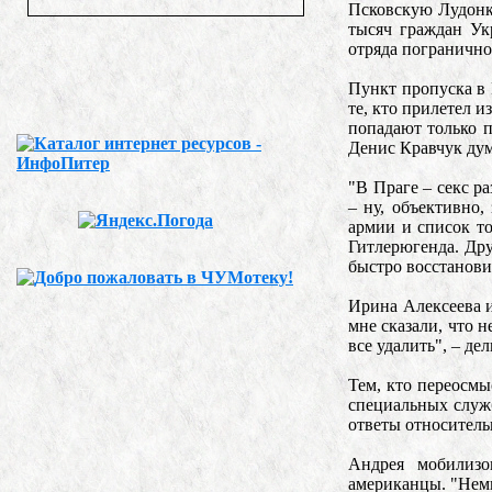
Псковскую Лудонку
тысяч граждан Ук
отряда пограничн
Пункт пропуска в 
те, кто прилетел 
попадают только п
Денис Кравчук дум
"В Праге – секс р
– ну, объективно,
армии и список то
Гитлерюгенда. Дру
быстро восстанови
Ирина Алексеева и
мне сказали, что н
все удалить", – д
Тем, кто переосмы
специальных служб
ответы относитель
Андрея мобилизо
американцы. "Немц