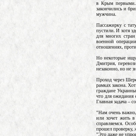
в Крым первыми. 
закончились и бри
мужчина.
Пассажирку с тат
пустили. И хотя з
для многих стран
военной операции
отношениях, прот
Но некоторые ищут
Дмитрия, перевоз
незаконно, но не з
Проход через Шере
рамках закона. Хот
граждане Украины,
что для ожидания 
Главная задача – 
"Нам очень важно,
или хочет жить в
справляемся. Особ
прошел проверку, 
"Это даже не упрощ