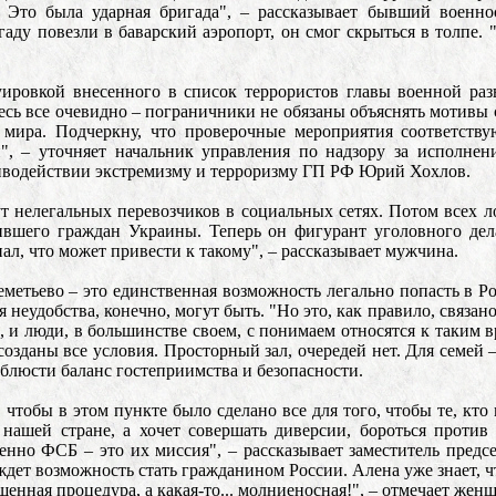
Это была ударная бригада", – рассказывает бывший военн
гаду повезли в баварский аэропорт, он смог скрыться в толпе. 
уировкой внесенного в список террористов главы военной ра
десь все очевидно – пограничники не обязаны объяснять мотивы
 мира. Подчеркну, что проверочные мероприятия соответству
", – уточняет начальник управления по надзору за исполнен
иводействии экстремизму и терроризму ГП РФ Юрий Хохлов.
 нелегальных перевозчиков в социальных сетях. Потом всех ло
ившего граждан Украины. Теперь он фигурант уголовного дела
нал, что может привести к такому", – рассказывает мужчина.
метьево – это единственная возможность легально попасть в Р
я неудобства, конечно, могут быть. "Но это, как правило, связа
 и люди, в большинстве своем, с понимаем относятся к таким 
созданы все условия. Просторный зал, очередей нет. Для семей –
соблюсти баланс гостеприимства и безопасности.
 чтобы в этом пункте было сделано все для того, чтобы те, кто
 нашей стране, а хочет совершать диверсии, бороться проти
енно ФСБ – это их миссия", – рассказывает заместитель предс
ждет возможность стать гражданином России. Алена уже знает, 
енная процедура, а какая-то... молниеносная!", – отмечает женщ