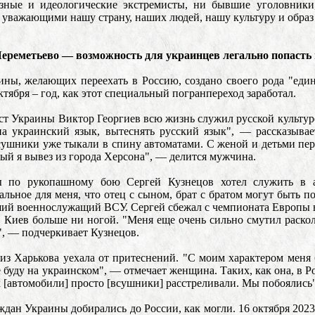
зные и идеологические экстремисты, ни бывшие уголовник
 уважающими нашу страну, наших людей, нашу культуру и образ
ереметьево — возможность для украинцев легально попасть
ины, желающих переехать в Россию, создано своего рода "еди
тября – год, как этот специальный погранпереход заработал.
т Украины Виктор Георгиев всю жизнь служил русской культуре
 на украинский язык, вытеснять русский язык", — рассказыва
сушники уже тыкали в спину автоматами. С женой и детьми пер
рый я вывез из города Херсона", — делится мужчина.
 по рукопашному бою Сергей Кузнецов хотел служить в ар
альное для меня, что отец с сыном, брат с братом могут быть 
ий военнослужащий ВСУ. Сергей сбежал с чемпионата Европы в 
 Киев больше ни ногой. "Меня еще очень сильно смутил раскол
, — подчеркивает Кузнецов.
з Харькова уехала от притеснений. "С моим характером меня б
не буду на украинском", — отмечает женщина. Таких, как она, в 
 [автомобили] просто [всушники] расстреливали. Мы побоялись"
ждан Украины добирались до России, как могли. 16 октября 2023