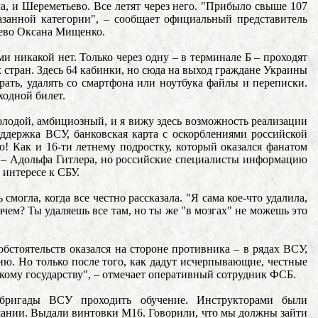
а, и Шереметьево. Все летят через него. "Прибыло свыше 107
занной категории", – сообщает официальный представитель
ево Оксана Мищенко.
и никакой нет. Только через одну – в терминале Б – проходят
х стран. Здесь 64 кабинки, но сюда на выход граждане Украины
рать, удалять со смартфона или ноутбука файлы и переписки.
ходной билет.
 молодой, амбициозный, и я вижу здесь возможность реализации
поддержка ВСУ, банковская карта с оскорблениями российской
! Как и 16-ти летнему подростку, который оказался фанатом
а – Адольфа Гитлера, но российские специалисты информацию
 интересе к СБУ.
могла, когда все честно рассказала. "Я сама кое-что удалила,
зачем? Ты удаляешь все там, но ты же "в мозгах" не можешь это
обстоятельств оказался на стороне противника – в рядах ВСУ,
ю. Но только после того, как дадут исчерпывающие, честные
кому государству", – отмечает оперативный сотрудник ФСБ.
бригады ВСУ проходить обучение. Инструкторами были
рмании. Выдали винтовки М16. Говорили, что мы должны зайти