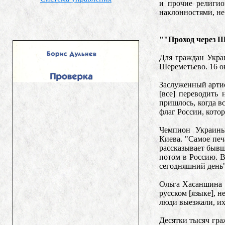
и прочие религио
наклонностями, не
""Проход через Ш
Для граждан Укра
Шереметьево. 16 ок
Заслуженный артис
[все] переводить
пришлось, когда в
флаг России, кото
Чемпион Украины
Киева. "Самое печ
рассказывает бывш
потом в Россию. В
сегодняшний день"
Ольга Хасаншина и
русском [языке], 
люди выезжали, их
Десятки тысяч гра