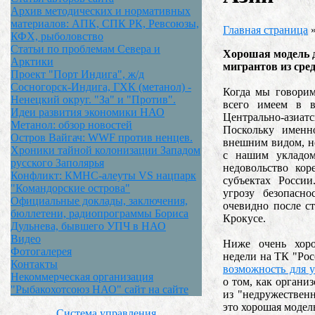
Архив методических и нормативных
материалов: АПК, СПК РК, Ревсоюзы,
Главная страница
КФХ, рыболовство
Статьи по проблемам Севера и
Хорошая модель 
Арктики
мигрантов из сре
Проект "Порт Индига", ж/д
Сосногорск-Индига, ГХК (метанол) -
Когда мы говорим
Ненецкий округ. "За" и "Против".
всего имеем в в
Идеи развития экономики НАО
Центрально-ази
Метанол: обзор новостей
Поскольку именн
Остров Вайгач: WWF против ненцев.
внешним видом, н
Хроники тайной колонизации Западом
с нашим укладом
русского Заполярья
недовольство кор
Конфликт: КМНС-алеуты VS нацпарк
субъектах Росси
"Командорские острова"
угрозу безопасн
Официальные доклады, заключения,
очевидно после ст
бюллетени, радиопрограммы Бориса
Крокусе.
Дульнева, бывшего УПЧ в НАО
Видео
Ниже очень хор
Фотогалерея
недели на ТК "Рос
Контакты
возможность для у
Некоммерческая организация
о том, как органи
"Рыбакохотсоюз НАО" сайт на сайте
из "недружествен
это хорошая модел
Система управления