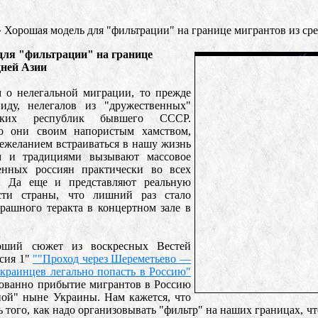
»
Хорошая модель для "фильтрации" на границе мигрантов из ср
для "фильтрации" на границе
дней Азии
 о нелегальной миграции, то прежде
иду, нелегалов из "дружественных"
атских республик бывшего СССР.
о они своим напористым хамством,
ежеланием встраиваться в нашу жизнь
 и традициями вызывают массовое
енных россиян практически во всех
и. Да еще и представляют реальную
ости страны, что лишний раз стало
рашного теракта в концертном зале в
оший сюжет из воскресных Вестей
сия 1"
""Проход через Шереметьево —
краинцев легально попасть в Россию"
зованно прибытие мигрантов в Россию
ной" ныне Украины. Нам кажется, что
ь того, как надо организовывать "фильтр" на наших границах, ч