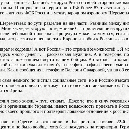
 на границе с Латвией, которую Рига со своей стороны закрыл
раины. Пропущено на территорию РФ более 83 тысяч лиц ука
ого контроля ФСБ России в международном аэропорту Шереметь
Шереметьево по сути разделен на две части. Разницы между ним
из Минска, через вторую – в терминале С – прилетевшие из други
осле небольшой проверки. Процедура может затянуться, если в
ал, что рассказы о ненависти к Европе и любви к России – его в
азврат и содомия! А вот Россия – это страна возможностей... Я
 здесь много денег!", – рассказывал мужчина. А в телефоне: 
стов с пожеланием смерти нашим бойцам. Во въезде – отказано
гой пассажир удалил с ноутбука все фотографии своего кумир
ли. Как и сообщения в телефоне Валерии Овчаровой, узнав об ее
 сама немного почистила социальные сети, но в Россию въехать с
е стоило этого делать, потому что это все восстанавливается. И 
елится Ирина.
слил свою жизнь – путь открыт. "Даже те, кто в силу тяжелых 
 и организаций Украины, имеют возможность приехать в Росси
но своего прошлого и подтвердят лояльное отношение к российс
вали в Одессе и отправили в Баварию в составе 22-й 
ев там не было вообще, хотя база находится на территории Ге