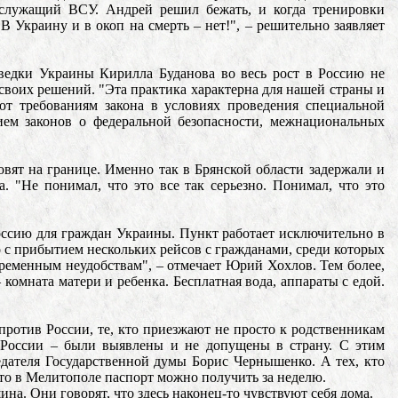
ослужащий ВСУ. Андрей решил бежать, и когда тренировки
"В Украину и в окоп на смерть – нет!", – решительно заявляет
зведки Украины Кирилла Буданова во весь рост в Россию не
 своих решений. "Эта практика характерна для нашей страны и
ют требованиям закона в условиях проведения специальной
ием законов о федеральной безопасности, межнациональных
вят на границе. Именно так в Брянской области задержали и
. "Не понимал, что это все так серьезно. Понимал, что это
оссию для граждан Украины. Пункт работает исключительно в
но с прибытием нескольких рейсов с гражданами, среди которых
временным неудобствам", – отмечает Юрий Хохлов. Тем более,
 комната матери и ребенка. Бесплатная вода, аппараты с едой.
 против России, те, кто приезжают не просто к родственникам
в России – были выявлены и не допущены в страну. С этим
едателя Государственной думы Борис Чернышенко. А тех, кто
что в Мелитополе паспорт можно получить за неделю.
ина. Они говорят, что здесь наконец-то чувствуют себя дома.