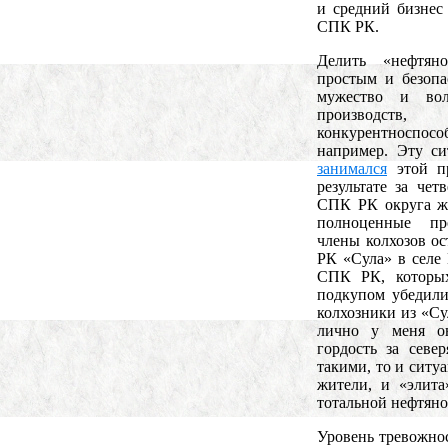
и средний бизнес
СПК РК.
Делить «нефтян
простым и безопа
мужество и во
производств,
конкурентноспос
например. Эту с
занимался
этой п
результате за че
СПК РК округа жи
полноценные пр
члены колхозов о
РК «Сула» в селе 
СПК РК, которых
подкупом убедили
колхозники из «Су
лично у меня о
гордость за севе
такими, то и ситу
жители, и «элита
тотальной нефтяно
Уровень тревожно