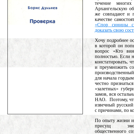
течение многи
Архангельскую об
же совпадают и 
качестве самосто
«Спор синицы с
доказать свою сос
Хочу подробнее ос
в которой он поп
вопрос «Кто вин
полностью. Если 
констатировать, 
и преумножить со
производственный
для начала гордым
честно признатьс
«залетных» губер
замов, вся остальн
НАО. Поэтому, чт
извечный русский 
с причинами, по к
По опыту жизни и 
присущ эмоци
общественного со