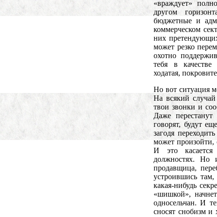
«враждует» полн
другом горизон
бюджетные и адм
коммерческом сек
них претендующих
может резко перем
охотно поддержив
тебя в качестве 
ходатая, покровите
Но вот ситуация м
На всякий случай 
твои звонки и соо
Даже перестанут 
говорят, будут ещ
загодя переходит
может произойти, 
И это касается
должностях. Но 
продавщица, пере
устроившись там,
какая-нибудь секр
«шишкой», начнет
односельчан. И те
сносят снобизм и 