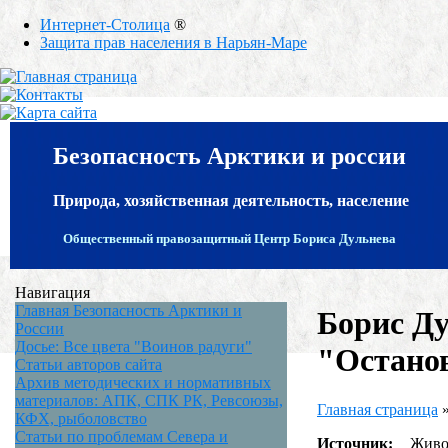
Интернет-Столица
®
Защита прав населения в Нарьян-Маре
Безопасность Арктики и россии
Природа, хозяйственная деятельность, население
Общественный правозащитный Центр Бориса Дульнева
Навигация
Главная Безопасность Арктики и
Борис Ду
России
Досье: Все цвета "Воинов радуги"
"Остано
Статьи авторов сайта
Архив методических и нормативных
материалов: АПК, СПК РК, Ревсоюзы,
Главная страница
КФХ, рыболовство
Статьи по проблемам Севера и
Источник:
Живой