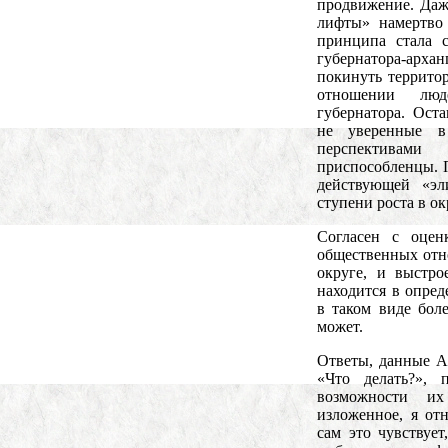
продвижение. Даж
лифты» намертво 
принципа стала 
губернатора-арх
покинуть территор
отношении люд
губернатора. Ост
не уверенные 
перспективам
приспособленцы. 
действующей «э
ступени роста в ок
Согласен с оцен
общественных отн
округе, и выстро
находится в опред
в таком виде боле
может.
Ответы, данные А
«Что делать?»,
возможности их
изложенное, я от
сам это чувствует