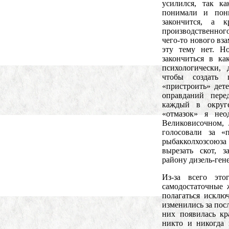
усилился, так к
понимали и пон
закончится, а 
производственного
чего-то нового вз
эту тему нет. Но
закончиться в ка
психологически, 
чтобы создать 
«пристроить» дете
оправданий пер
каждый в округе
«отмазок» я нео
Великовисочном, 
голосовали за «
рыбакколхозсоюза
вырезать скот, 
району дизель-гене
Из-за всего это
самодостаточные
полагаться исклю
изменились за пос
них появилась к
никто и никогда