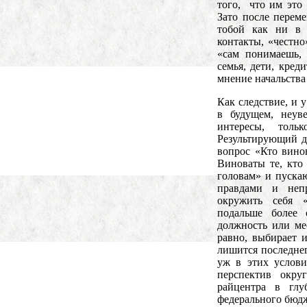
того, что им это 
Зато после переме
тобой как ни в 
контакты, «честно»
«сам понимаешь, 
семья, дети, кред
мнение начальства 
Как следствие, и 
в будущем, неув
интересы, тол
Результирующий д
вопрос «Кто вино
Виноваты те, кто
головам» и пуска
правдами и неп
окружить себя «
подальше более
должность или мес
равно, выбирает 
лишится последнег
уж в этих услови
перспектив окру
райцентра в гл
федерального бюдж