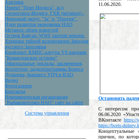
Арктики
11.06.2020.
Проект "Порт Индига", ж/д
Сосногорск-Индига, ГХК (метанол) -
Ненецкий округ. "За" и "Против".
Идеи развития экономики НАО
Метанол: обзор новостей
Остров Вайгач: WWF против ненцев.
Хроники тайной колонизации Западом
русского Заполярья
Конфликт: КМНС-алеуты VS нацпарк
"Командорские острова"
Официальные доклады, заключения,
бюллетени, радиопрограммы Бориса
Дульнева, бывшего УПЧ в НАО
Видео
Фотогалерея
Контакты
Некоммерческая организация
Остановить паден
"Рыбакохотсоюз НАО" сайт на сайте
С интересом пр
Система управления
06.06.2020 «Упаст
ВКонтакте
https:/
https://boris-dulnev
Концептуальные 
причин, по кото