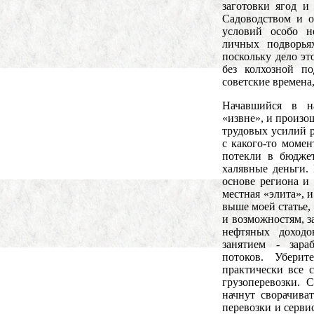
заготовки ягод и 
Садоводством и о
условий особо н
личных подворья
поскольку дело эт
без колхозной п
советские времена,
Начавшийся в н
«извне», и произо
трудовых усилий 
с какого-то моме
потекли в бюдже
халявные деньги.
основе региона и 
местная «элита», 
выше моей статье,
и возможностям, з
нефтяных доход
занятием - зар
потоков. Убери
практически все 
грузоперевозки. 
начнут сворачива
перевозки и серви