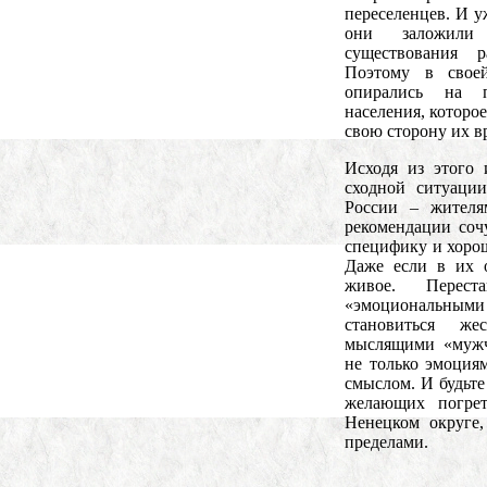
переселенцев. И у
они заложили 
существования р
Поэтому в свое
опирались на п
населения, которо
свою сторону их в
Исходя из этого
сходной ситуации
России – жителя
рекомендации со
специфику и хоро
Даже если в их о
живое. Перест
«эмоциональными
становиться ж
мыслящими «мужч
не только эмоциям
смыслом. И будьте
желающих погре
Ненецком округе,
пределами.