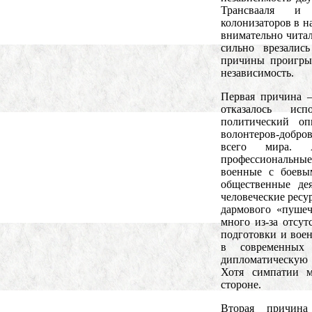
Трансвааля и 
колонизаторов в н
внимательно читал
сильно врезалис
причины проигры
независимость.
Первая причина –
отказалось ис
политический о
волонтеров-добро
всего мира.
профессиональные
военные с боевы
общественные де
человеческие ресу
дармового «пуше
много из-за отсу
подготовки и вое
в современных
дипломатическую
Хотя симпатии 
стороне.
Вторая причин