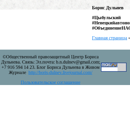
Борис Дульнев
#Цыбульс
#Ненецкийав
#ОбъединениеНАО
Главная страница
©Общественный правозащитный Центр Бориса
Дульнева. Связь: Эл.почта: b.n.dulnev@gmail.com;
+7 916 594 14 23. Блог Бориса Дульнева в Живом
Журнале
http://boris-dulnev.livejournal.com/
Пользовательское соглашение