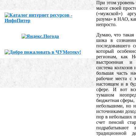
При этом уровень 
массе своей прост
(«мужской») арг
разума» в НАО, ка
непросто.
Думаю, что такая
шока в сознани
последовавшего с
который особенн
регионам, как Н
выстроенная и 
система колхозов 
большая часть на
рабочие места с 
настоящем и в бу
сфере. И вот вс
туманом неопре
бюджетная сферы, к
небольшими, но 
источниками доход
пор в небольших 
счет пенсий ста
подрабатывают
традиционной д