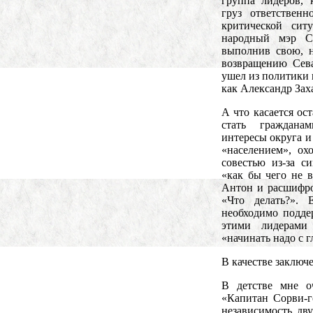
группа лидеров, 
груз ответствен
критической сит
народный мэр С
выполнив свою, 
возвращению Сев
ушел из политики 
как Александр Заха
А что касается ос
стать граждана
интересы округа и
«населением», ох
совестью из-за 
«как бы чего не 
Антон и расшифров
«Что делать?». 
необходимо поддер
этими лидерами
«начинать надо с г
В качестве заключ
В детстве мне о
«Капитан Сорви-г
независимость дв