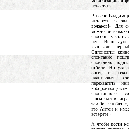
мобилизацию и ф
повестки».
В песне Владимир
интересные слова
вожаков!». Для с
можно истолкова
способных стать 
нет. Использу
выиграли перв
Оппоненты криво
спонтанно пош
спонтанно подня
отбили. Но уже 
опыт, и начали
планировать, ко
перехватить ин
«обороняющаяся
спонтанного со
Поскольку выигра
тем более в битве
это Антон и имее
эстафете».
А чтобы вести к