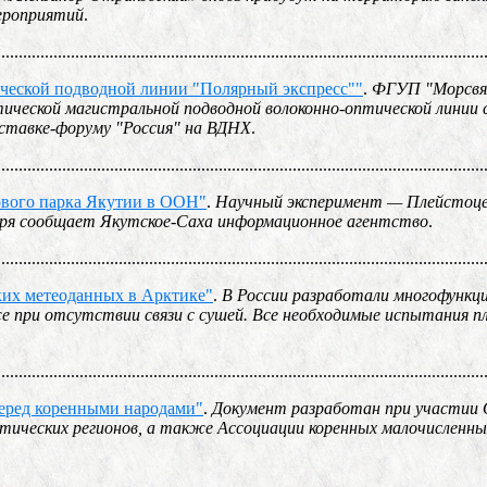
мероприятий
.
................................................................................................................
ической подводной линии "Полярный экспресс""
.
ФГУП "Морсвя
ческой магистральной подводной волоконно-оптической линии с
ыставке-форуму "Россия" на ВДНХ
.
................................................................................................................
ового парка Якутии в ООН"
.
Научный эксперимент — Плейстоце
ября сообщает Якутское-Саха информационное агентство
.
................................................................................................................
ких метеоданных в Арктике"
.
В России разработали многофункц
же при отсутствии связи с сушей. Все необходимые испытания п
................................................................................................................
перед коренными народами"
.
Документ разработан при участии
ктических регионов, а также Ассоциации коренных малочисленны
................................................................................................................