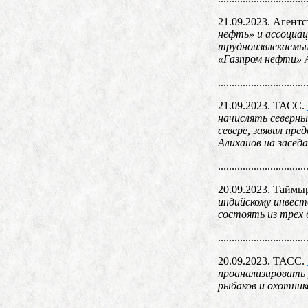
21.09.2023. Агент
нефть» и ассоциац
трудноизвлекаемы
«Газпром нефти» А
................................
21.09.2023. ТАСС.
начислять северн
севере, заявил пр
Алиханов на засед
................................
20.09.2023. Таймы
индийскому инвест
состоять из трех 
................................
20.09.2023. ТАСС.
проанализировать 
рыбаков и охотник