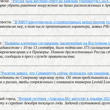
цовске.
"Россия дала жесткий ответ на хамский ультиматум США:
рме убрать ракетное вооружение на базах расположенных в А
................................................................................................................
овости.
"В МИД предупредили о превентивных мерах против у
мплексом мер, в том числе превентивного характера, заявил Р
................................................................................................................
т.
"Названы ключевые соглашения, заключенные на Восточном 
адивостоке с 10 по 13 сентября, было подписано 373 соглашения
баровском краях и в Приморье. Помимо дружественных России 
и, сообщили в пресс-службе правительства
.
................................................................................................................
"Росатом заявил, что Севморпуть сейчас безопасен для танкеров 
ледовать по Северному морскому пути. Об этом представители го
 о рисках, якобы сопряженных с плаванием танкеров Leonid Loz
................................................................................................................
ный город.
"Второй спутник «Арктика-М» запустят в декабре 202
ту в середине декабря текущего года. Задачей спутниковой гру