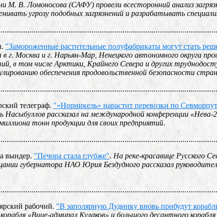
и М. В. Ломоносова (САФУ) провели всесторонний анализ загряз
енивать угрозу подобных загрязнений и разрабатывать специал
................................................................................................................
u.
"Замороженные растительные полуфабрикаты могут стать реш
а в г. Москва и г. Нарьян-Мар, Ненецкого автономного округа 
ий, в том числе Арктики, Крайнего Севера и других труднодост
улированию обеспечения продовольственной безопасности стра
................................................................................................................
рский телеграф.
"«Норникель» нарастит перевозки по Севморпути
ь Насыбуллов рассказал на международной конференции «Нева-20
миллиона тонн продукции для своих предприятий
.
................................................................................................................
на вындер.
"Печора стала глубже"
.
На реке-красавице Русского С
щании губернатора НАО Юрия Бездудного рассказал руководит
................................................................................................................
оярский рабочий.
"В заполярную Дудинку вновь прибудут корабл
корабля «Вице-адмирал Кулаков» и большого десантного корабл