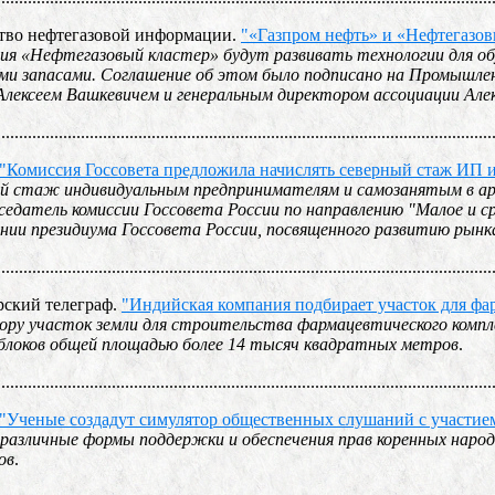
ство нефтегазовой информации.
"«Газпром нефть» и «Нефтегазов
ия «Нефтегазовый кластер» будут развивать технологии для о
ми запасами. Соглашение об этом было подписано на Промышле
лексеем Вашкевичем и генеральным директором ассоциации Але
................................................................................................................
"Комиссия Госсовета предложила начислять северный стаж ИП 
ый стаж индивидуальным предпринимателям и самозанятым в ар
едседатель комиссии Госсовета России по направлению "Малое и
ании президиума Госсовета России, посвященного развитию рынк
................................................................................................................
рский телеграф.
"Индийская компания подбирает участок для фар
ору участок земли для строительства фармацевтического компл
блоков общей площадью более 14 тысяч квадратных метров
.
................................................................................................................
"Ученые создадут симулятор общественных слушаний с участие
различные формы поддержки и обеспечения прав коренных народ
ов
.