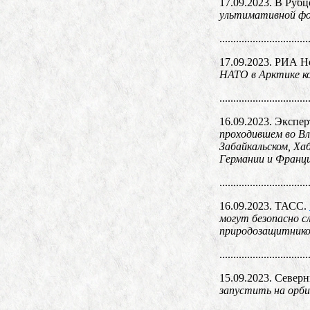
17.09.2023. В Руб
ультимативной фо
................................
17.09.2023. РИА Н
НАТО в Арктике ко
................................
16.09.2023. Экспер
проходившем во Вл
Забайкальском, Ха
Германии и Франци
................................
16.09.2023. ТАСС.
могут безопасно с
природозащитников
................................
15.09.2023. Север
запустить на орби