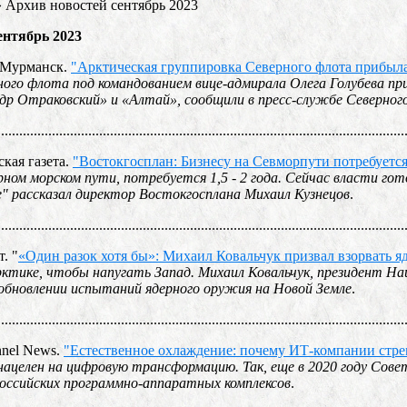
»
Архив новостей сентябрь 2023
ентябрь 2023
у-Мурманск.
"Арктическая группировка Северного флота прибыла
ного флота под командованием вице-адмирала Олега Голубева при
ндр Отраковский» и «Алтай», сообщили в пресс-службе Северно
................................................................................................................
ская газета.
"Востокгосплан: Бизнесу на Севморпути потребуется
ном морском пути, потребуется 1,5 - 2 года. Сейчас власти го
е" рассказал директор Востокгосплана Михаил Кузнецов
.
................................................................................................................
. "
«Один разок хотя бы»: Михаил Ковальчук призвал взорвать 
рктике, чтобы напугать Запад. Михаил Ковальчук, президент Н
обновлении испытаний ядерного оружия на Новой Земле
.
................................................................................................................
nnel News.
"Естественное охлаждение: почему ИТ-компании стр
ацелен на цифровую трансформацию. Так, еще в 2020 году Совет
оссийских программно-аппаратных комплексов
.