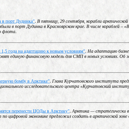
 в порт Дудинка"
.
В пятницу, 29 сентября, корабли арктической
были в порт Дудинка в Красноярском крае. В числе кораблей – «
го флота
.
................................................................................................................
 1,5 года на адаптацию к новым условиям"
.
На адаптацию бизне
товят единую финансовую модель для СМП в новых условиях. Об 
................................................................................................................
ядерную бомбу в Арктике"
.
Глава Курчатовского института пре
ационального исследовательского центра «Курчатовский инстит
................................................................................................................
емятся перенести ЦОДы в Арктику"
.
Арктика — стратегически 
 по цифровой экономике предложил создать в арктической зоне