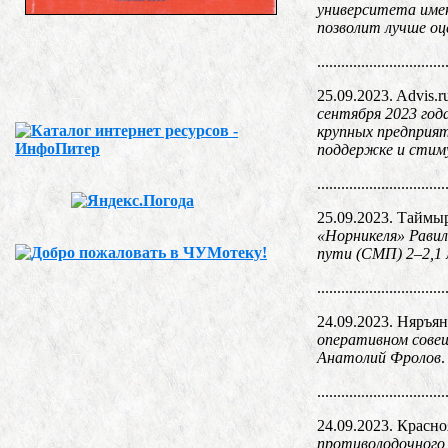
университета имен
позволит лучше оц
................................
25.09.2023. Advis.r
сентября 2023 год
крупных предприят
поддержке и стим
................................
25.09.2023. Таймы
«Норникеля» Равил
пути (СМП) 2–2,1 
................................
24.09.2023. Няръя
оперативном сове
Анатолий Фролов
.
................................
24.09.2023. Красн
противолодочного 