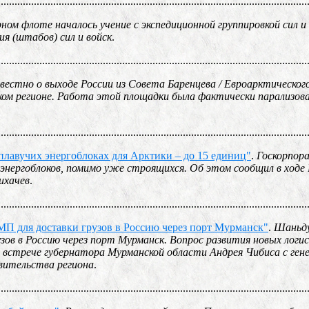
................................................................................................................
ном флоте началось учение с экспедиционной группировкой сил и 
ия (штабов) сил и войск
.
................................................................................................................
вестно о выходе России из Совета Баренцева / Евроарктическог
ском регионе. Работа этой площадки была фактически парализо
................................................................................................................
плавучих энергоблоках для Арктики – до 15 единиц"
.
Госкорпор
нергоблоков, помимо уже строящихся. Об этом сообщил в ходе
ихачев
.
................................................................................................................
МП для доставки грузов в Россию через порт Мурманск"
.
Шаньду
зов в Россию через порт Мурманск. Вопрос развития новых логи
встрече губернатора Мурманской области Андрея Чибиса с ген
вительства региона
.
................................................................................................................