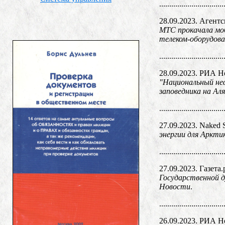
................................
28.09.2023. Агент
МТС прокачала моб
телеком-оборудова
................................
28.09.2023. РИА Н
"Национальный неф
заповедника на Ал
................................
27.09.2023. Naked 
энергии для Аркти
................................
27.09.2023. Газета.
Государственной 
Новости
.
................................
26.09.2023. РИА Н