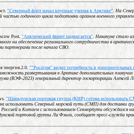
................................................................................................................
ост.
"Северный флот начал крупные учения в Арктике"
.
На Север
й частью годичного цикла подготовки органов военного управлен
................................................................................................................
scow Post.
"Арктический фронт надвигается"
.
Накануне стало из
енного на обеспечение регионального сотрудничества в арктиче
и партнерами после начала СВО
.
................................................................................................................
я энергия.2.0.
""Росатом" видит потребность в дополнительных 
можность развертывания в Арктике дополнительных плавучих э
рума (ВЭФ-2023) генеральный директор госкорпорации Алексей Л
................................................................................................................
ws.
"Шаньдунская портовая группа (КНР) готова использовать С
ва использовать Северный морской путь (СМП) для доставки гру
Россией и Китаем с использованием Севморпути обсуждался на 
унской портовой группы Ли Фэнли, сообщает пресс-служба пра
................................................................................................................