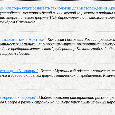
ый кластер» будут развивать технологии для месторождений Ар
бустройства месторождений в зоне вечной мерзлоты и работы 
нно-энергетическом форуме TNF директором по технологическо
ксандром Сакевичем
.
................................................................................................................
и самозанятым в Арктике"
.
Комиссия Госсовета России предлож
ктических регионах. Это простимулирует предпринимательску
 среднее предпринимательство", губернатор Калининградской об
а труда в России
.
................................................................................................................
мзавода в Заполярье"
.
Власти Мурманской области помогают п
екса и завода активных фармацевтических ингредиентов. Компл
................................................................................................................
м коренных народов"
.
Модель позволит отстраненно рассмотре
ов Севера в разных странах на примере трех вымышленных народ