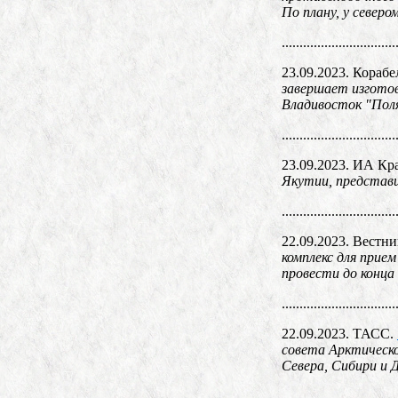
По плану, у север
................................
23.09.2023. Корабе
завершает изготов
Владивосток "Поля
................................
23.09.2023. ИА Кр
Якутии, представи
................................
22.09.2023. Вест
комплекс для прие
провести до конца
................................
22.09.2023. ТАСС.
совета Арктическо
Севера, Сибири и 
................................