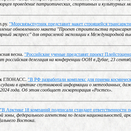
оморцев проведение патриотических, спортивных и культурных 
................................................................................................................
л.ру.
"Морсвязьспутник представит макет строящейся трансаркт
ление обновленного макета "Проект строительства трансаркти
рный экспресс" для отраслевой экспозиции к Международной в
................................................................................................................
асная весна.
"Российские ученые представят проект Плейстоцен
т российская делегация на конференции ООН в Дубае, 23 сент
................................................................................................................
ник ГЛОНАСС.
"В РФ разработали комплекс для приема космичес
м судами в арктике спутниковой информации о метеоданных, да
 2024 года. Об этом сообщает госкорпорация «Ростех»
.
................................................................................................................
"В Арктике 18 компаний подписали стандарт ответственности 
й зоны, федерального агентства по делам национальностей, ар
Дальнего Востока
.
................................................................................................................