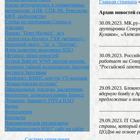
Главная страница
Архив методических и нормативных
материалов: АПК, СПК РК, Ревсоюзы,
Архив новостей с
КФХ, рыболовство
Статьи по проблемам Севера и
30.09.2023. МК.р
Арктики
группировки Север
Проект "Порт Индига", ж/д
Кулаков», «Алекса
Сосногорск-Индига, ГХК (метанол) -
Ненецкий округ. "За" и "Против".
................................
Идеи развития экономики НАО
30.09.2023. Россий
Метанол: обзор новостей
работает на Север
Остров Вайгач: WWF против ненцев.
"Российской газет
Хроники тайной колонизации Западом
русского Заполярья
................................
Конфликт: КМНС-алеуты VS нацпарк
"Командорские острова"
29.09.2023. Блокнот
Официальные доклады, заключения,
ядерную бомбу в А
бюллетени, радиопрограммы Бориса
предложение о воз
Дульнева, бывшего УПЧ в НАО
Видео
................................
Фотогалерея
Контакты
29.09.2023. IT Cha
Некоммерческая организация
страны, который н
"Рыбакохотсоюз НАО" сайт на сайте
ЦОДов на основе р
Система управления