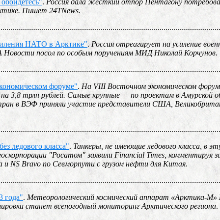
 обойдетесь"
.
Россия дала жесткий отпор Пентагону потребова
рктике. Пишет 24TNews
.
................................................................................................................
силения НАТО в Арктике"
.
Россия отреагирует на усиление воен
ИА Новости посол по особым поручениям МИД Николай Корчунов
.
................................................................................................................
экономическом форуме"
.
На VIII Восточном экономическом форум
 на 3,8 трлн рублей. Самые крупные — по проектам в Амурской о
стран в ВЭФ приняли участие представители США, Великобрита
................................................................................................................
без ледового класса"
.
Танкеры, не имеющие ледового класса, в эт
скорпорации "Росатом" заявили Financial Times, комментируя з
a и NS Bravo по Севморпути с грузом нефти для Китая
.
................................................................................................................
3 года"
.
Метеорологический космический аппарат «Арктика-М
ппировки станет всепогодный мониторинг Арктического региона
.