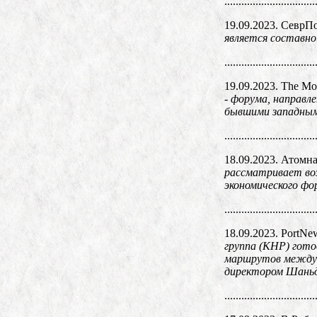
................................
19.09.2023. СеврП
является составно
................................
19.09.2023. The Mo
- форума, направл
бывшими западным
................................
18.09.2023. Атомна
рассматривает воз
экономического фо
................................
18.09.2023. PortNe
группа (КНР) гото
маршрутов между 
директором Шаньд
................................