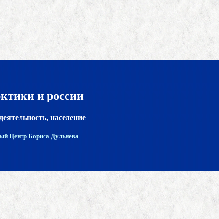
рктики и россии
деятельность, население
ый Центр Бориса Дульнева