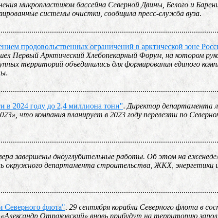
нения микропластиком бассейна Северной Двины, Белого и Барен
изированные системы очистки, сообщила пресс-служба вуза
.
................................................................................................................
ением продовольственных ограничений в арктической зоне Росс
прошел Первый Арктический Хлебопекарный Форум, на котором ру
упных территорий объединились для формирования единого компл
ны
.
................................................................................................................
 в 2024 году до 2,4 миллиона тонн"
.
Директор департамента л
23», что компания планирует в 2023 году перевезти по Северно
................................................................................................................
евера завершены дноуглубительные работы. Об этом на еженеде
ель окружного департамента строительства, ЖКХ, энергетики 
................................................................................................................
и Северного флота"
.
29 сентября корабли Северного флота в со
я «Александр Отраковский» вновь прибудут на территорию запо