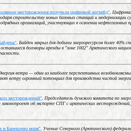
................................................................................................................
аполярное месторождения получили цифровой апгрейд"
.
Цифрова
годаря строительству новых базовых станций и модернизации 
подрядных организаций, участвующих в освоении нефтегазовых 
................................................................................................................
Байдена"
.
Байден закрыл для добычи энергоресурсов более 40% сп
оставшиеся договоры аренды в "зоне 1002" Арктического нацио
опасности
.
................................................................................................................
Энергия ветра — один из наиболее перспективных возобновляемы
дают ветру огромный потенциал для производства чистой энерг
................................................................................................................
еских месторождений"
.
Председатель думского комитета по энер
т законопроект об экспорте СПГ с арктических месторождени
................................................................................................................
е и Баренцево моря"
.
Ученые Северного (Арктического) федерал