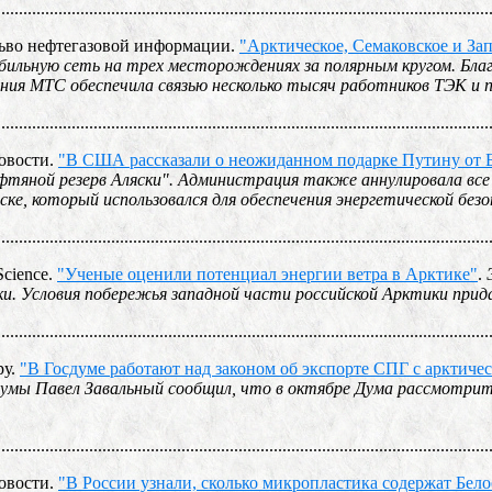
................................................................................................................
сьво нефтегазовой информации.
"Арктическое, Семаковское и З
ильную сеть на трех месторождениях за полярным кругом. Бла
ния МТС обеспечила связью несколько тысяч работников ТЭК и 
................................................................................................................
овости.
"В США рассказали о неожиданном подарке Путину от 
тяной резерв Аляски". Администрация также аннулировала все 
яске, который использовался для обеспечения энергетической без
................................................................................................................
Science.
"Ученые оценили потенциал энергии ветра в Арктике"
.
ки. Условия побережья западной части российской Арктики при
................................................................................................................
ру.
"В Госдуме работают над законом об экспорте СПГ с арктич
думы Павел Завальный сообщил, что в октябре Дума рассмотри
................................................................................................................
овости.
"В России узнали, сколько микропластика содержат Бело