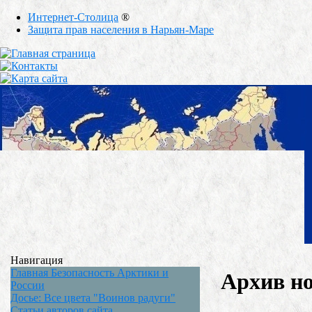
Интернет-Столица
®
Защита прав населения в Нарьян-Маре
Навигация
Главная Безопасность Арктики и
Архив но
России
Досье: Все цвета "Воинов радуги"
Статьи авторов сайта