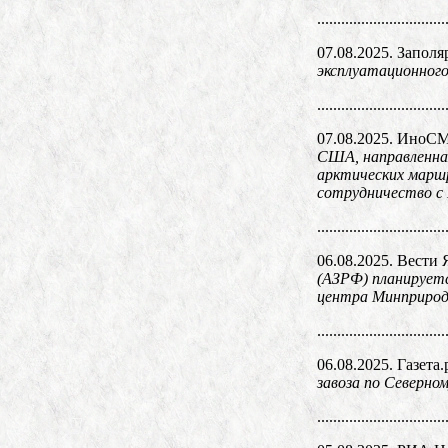
................................
07.08.2025. Заполя
эксплуатационног
................................
07.08.2025. ИноС
США, направленная
арктических маршр
сотрудничество с
................................
06.08.2025. Вести
(АЗРФ) планируетс
центра Минприрод
................................
06.08.2025. Газета.
завоза по Северно
................................