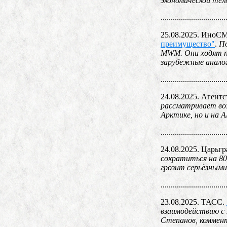
экономической те
................................
25.08.2025. ИноС
преимущество"
.
По
MWM. Они ходят по
зарубежные анало
................................
24.08.2025. Агент
рассматривает во
Арктике, но и на 
................................
24.08.2025. Царьгр
сократиться на 8
грозит серьёзными
................................
23.08.2025. ТАСС.
взаимодействию с 
Степанов, коммен