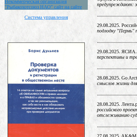
Некоммерческая организация
предупреждают: эт
"Рыбакохотсоюз НАО" сайт на сайте
................................
Система управления
29.08.2025. Россий
подлодку "Пермь" 
................................
29.08.2025. ЯСИА
перспективы и тре
................................
28.08.2025. Go Arct
смыслов жизни дл
................................
28.08.2025. Лента.
российского проек
отслеживанию суд
................................
27.08.2025. AK&M