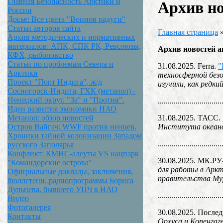
Главная Безопасность Арктики и
Архив но
России
Досье: Все цвета "Воинов радуги"
Статьи авторов сайта
Главная страница
Архив методических и нормативных
материалов: АПК, СПК РК, Ревсоюзы,
Архив новостей а
КФХ, рыболовство
Статьи по проблемам Севера и
31.08.2025. Ferra.
"
Арктики
техносферной без
Проект "Порт Индига", ж/д
изучили, как ред
Сосногорск-Индига, ГХК (метанол) -
Ненецкий округ. "За" и "Против".
................................
Идеи развития экономики НАО
31.08.2025. ТАСС.
Метанол: обзор новостей
Института океано
Остров Вайгач: WWF против ненцев.
Хроники тайной колонизации Западом
................................
русского Заполярья
Конфликт: КМНС-алеуты VS нацпарк
30.08.2025. МК.Р
"Командорские острова"
для работы в Аркт
Официальные доклады, заключения,
правительства Му
бюллетени, радиопрограммы Бориса
Дульнева, бывшего УПЧ в НАО
................................
Видео
Фотогалерея
30.08.2025. После
Контакты
Орхуса и Копенгаг