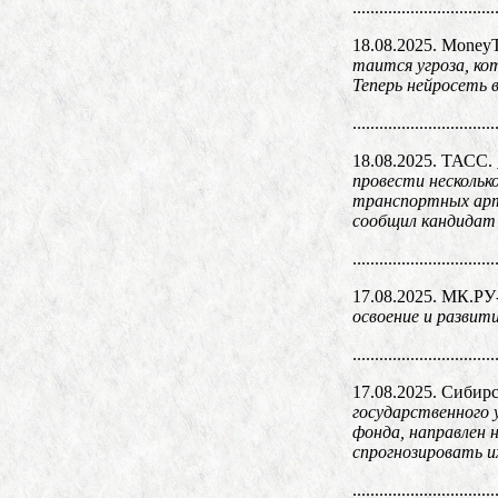
................................
18.08.2025. Money
таится угроза, ко
Теперь нейросеть 
................................
18.08.2025. ТАСС.
провести нескольк
транспортных арте
сообщил кандидат 
................................
17.08.2025. МК.РУ
освоение и развит
................................
17.08.2025. Сибир
государственного 
фонда, направлен 
спрогнозировать их
................................