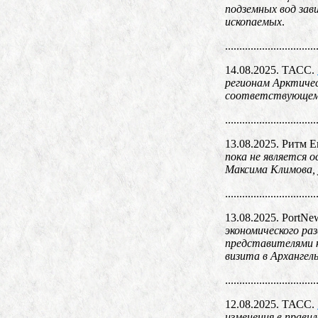
подземных вод зав
ископаемых
.
................................
14.08.2025. ТАСС.
регионам Арктичес
соответствующем 
................................
13.08.2025. Ритм 
пока не является 
Максима Климова, 
................................
13.08.2025. PortNe
экономического ра
представителями к
визита в Архангел
................................
12.08.2025. ТАСС.
изменения в прави