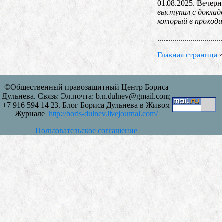
01.08.2025. Вечер
выступил с доклад
который в проходи
................................
Главная страница
©Общественный правозащитный Центр Бориса
Дульнева. Связь: Эл.почта: b.n.dulnev@gmail.com;
+7 916 594 14 23. Блог Бориса Дульнева в Живом
Журнале
http://boris-dulnev.livejournal.com/
Пользовательское соглашение