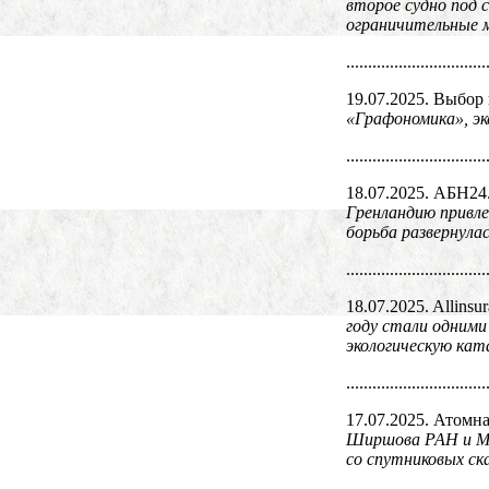
второе судно под 
ограничительные 
................................
19.07.2025. Выбор
«Графономика», э
................................
18.07.2025. АБН24
Гренландию привле
борьба развернула
................................
18.07.2025. Allinsu
году стали одними
экологическую кат
................................
17.07.2025. Атомна
Ширшова РАН и МФ
со спутниковых ск