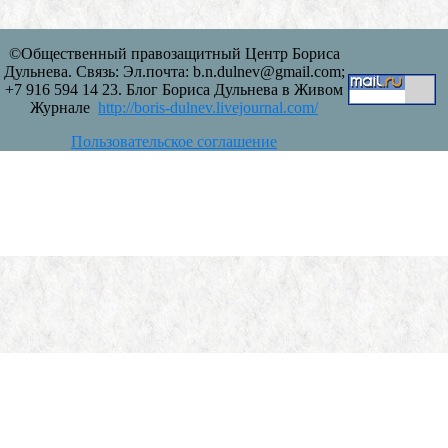
©Общественный правозащитный Центр Бориса
Дульнева. Связь: Эл.почта: b.n.dulnev@gmail.com;
+7 916 594 14 23. Блог Бориса Дульнева в Живом
Журнале
http://boris-dulnev.livejournal.com/
Пользовательское соглашение