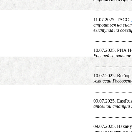
................................
11.07.2025. ТАСС.
строиться на сист
выступая на совещ
................................
10.07.2025. РИА Н
Россией за влияни
................................
10.07.2025. Выбор
комиссии Госсовет
................................
09.07.2025. EastRus
атомной станции м
................................
09.07.2025. Накану
итогам правчаса о