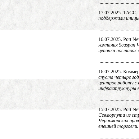
................................
17.07.2025. ТАСС.
поддержали инициа
................................
16.07.2025. Port N
компания Seaspan V
цепочки поставок 
................................
16.07.2025. Комме
спустя четыре год
центров работу с 
инфраструктуры в
................................
15.07.2025. Port N
Севморпути из стр
Черноморских прол
внешней торговли.
................................