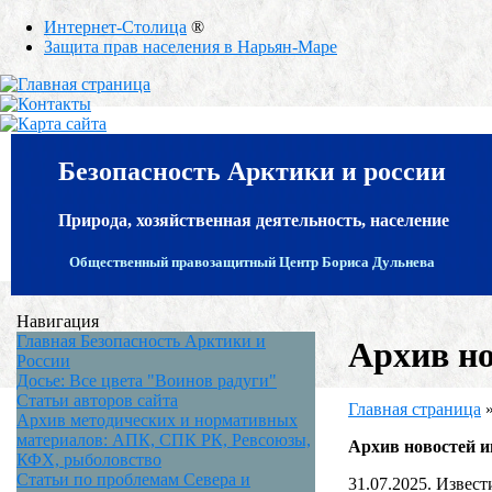
Интернет-Столица
®
Защита прав населения в Нарьян-Маре
Безопасность Арктики и россии
Природа, хозяйственная деятельность, население
Общественный правозащитный Центр Бориса Дульнева
Навигация
Главная Безопасность Арктики и
Архив но
России
Досье: Все цвета "Воинов радуги"
Статьи авторов сайта
Главная страница
Архив методических и нормативных
материалов: АПК, СПК РК, Ревсоюзы,
Архив новостей и
КФХ, рыболовство
Статьи по проблемам Севера и
31.07.2025. Извест