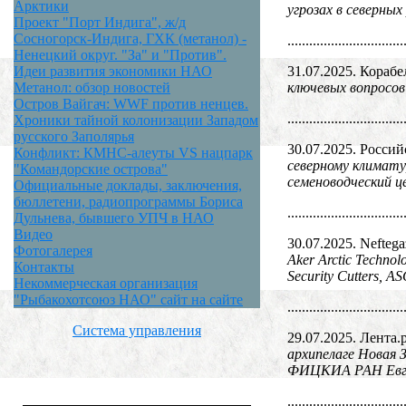
Арктики
угрозах в северных
Проект "Порт Индига", ж/д
Сосногорск-Индига, ГХК (метанол) -
................................
Ненецкий округ. "За" и "Против".
31.07.2025. Корабе
Идеи развития экономики НАО
ключевых вопросо
Метанол: обзор новостей
Остров Вайгач: WWF против ненцев.
................................
Хроники тайной колонизации Западом
русского Заполярья
30.07.2025. Россий
Конфликт: КМНС-алеуты VS нацпарк
северному климату
"Командорские острова"
семеноводческий 
Официальные доклады, заключения,
бюллетени, радиопрограммы Бориса
................................
Дульнева, бывшего УПЧ в НАО
Видео
30.07.2025. Neftega
Фотогалерея
Aker Arctic Techno
Контакты
Security Cutters, 
Некоммерческая организация
"Рыбакохотсоюз НАО" сайт на сайте
................................
Система управления
29.07.2025. Лента.
архипелаге Новая 
ФИЦКИА РАН Евген
................................