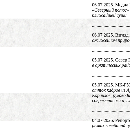
06.07.2025. Медиа
«Северный полюс» 
ближайшей суши —
................................
06.07.2025. Взгляд
сжиженном природ
................................
05.07.2025. Север 
в арктических рай
................................
05.07.2025. МК-РУ
отток кадров из А
Корнилов, руково
современными и, г
................................
04.07.2025. Репорт
резких колебаний 