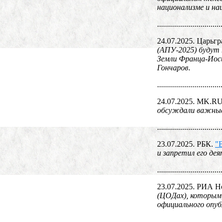
национализме и на
................................
24.07.2025. Царьгр
(АПУ-2025) будут 
Земли Франца-Иос
Гончаров
.
................................
24.07.2025. MK.R
обсуждали важные
................................
23.07.2025. РБК.
"
и запретил его де
................................
23.07.2025. РИА Н
(ЦОДах), которым
официального опуб
................................