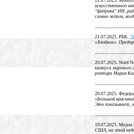
21.07.2025. Moneyt
искусственного инт
"фабрика" ИИ, ра
словно ждали, когд
................................
21.07.2025. РБК.
"
«Хвойное». Предпр
................................
20.07.2025. Nord 
кампуса мирового
ректора Мария Кня
................................
20.07.2025. Федер
«Большой красивый
Это показывает, ч
................................
19.07.2025. Медиа
США, на этой неде