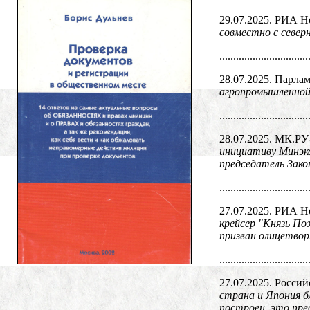
29.07.2025. РИА Н
совместно с север
................................
28.07.2025. Парлам
агропромышленной 
................................
28.07.2025. МК.Р
инициативу Минэко
председатель Зак
................................
27.07.2025. РИА Н
крейсер "Князь По
призван олицетвор
................................
27.07.2025. Россий
страна и Япония б
построен, это пре