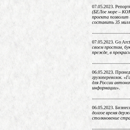
07.05.2023. Репорт
(БЕЛое море – КОМ
проекта позволит
составить 35 милл
................................
07.05.2023. Go Arct
своем простом, бу
прежде, в прекрас
................................
06.05.2023. Проне
грузоперевозок. «
для России автон
информации»
.
................................
06.05.2023. Бизнес
долгое время держ
столкновение стра
................................