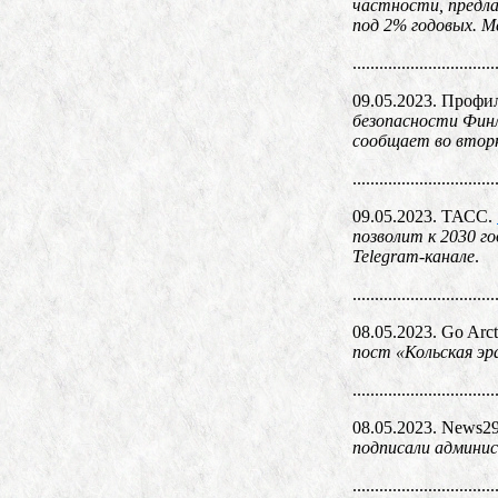
частности, предл
под 2% годовых. М
................................
09.05.2023. Профи
безопасности Финл
сообщает во вторн
................................
09.05.2023. ТАСС.
позволит к 2030 г
Telegram-канале
.
................................
08.05.2023. Go Arct
пост «Кольская эр
................................
08.05.2023. News2
подписали админис
................................