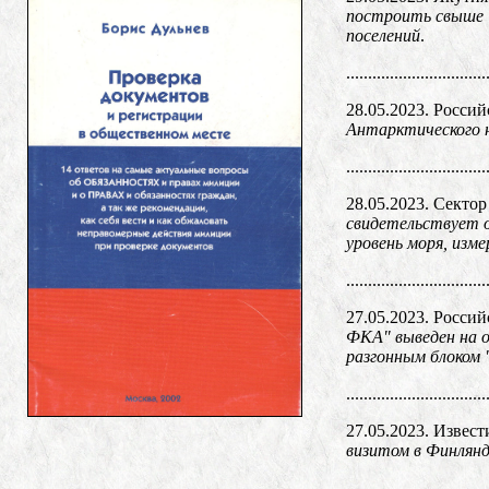
построить свыше 
поселений
.
................................
28.05.2023. Россий
Антарктического н
................................
28.05.2023. Секто
свидетельствует 
уровень моря, изм
................................
27.05.2023. Россий
ФКА" выведен на о
разгонным блоком 
................................
27.05.2023. Извест
визитом в Финлянд
................................