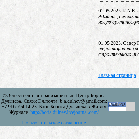
................................
01.05.2023. ИА Кр
Адмирал, начальн
новую арктическую
................................
01.05.2023. Север 
территорий техно
строительного ин
................................
Главная страница
©Общественный правозащитный Центр Бориса
Дульнева. Связь: Эл.почта: b.n.dulnev@gmail.com;
+7 916 594 14 23. Блог Бориса Дульнева в Живом
Журнале
http://boris-dulnev.livejournal.com/
Пользовательское соглашение