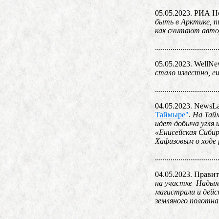
05.05.2023. РИА Н
быть в Арктике, 
как считают автор
................................
05.05.2023. WellN
стало известно, е
................................
04.05.2023. NewsL
Таймыре"
.
На Тайм
идет добыча угля 
«Енисейская Сибир
Хафизовым о ходе 
................................
04.05.2023. Прав
на участке Надым
магистрали и дей
земляного полотна
................................