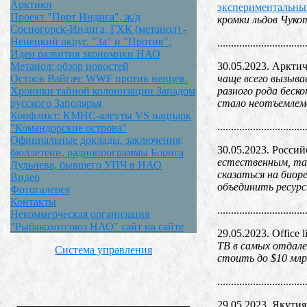
Арктики
экспериментальны
Проект "Порт Индига", ж/д
кромки льдов Чуко
Сосногорск-Индига, ГХК (метанол) -
Ненецкий округ. "За" и "Против".
................................
Идеи развития экономики НАО
30.05.2023. Аркти
Метанол: обзор новостей
чаще всего вызыва
Остров Вайгач: WWF против ненцев.
разного рода беск
Хроники тайной колонизации Западом
стало неотъемлем
русского Заполярья
Конфликт: КМНС-алеуты VS нацпарк
................................
"Командорские острова"
Официальные доклады, заключения,
30.05.2023. Россий
бюллетени, радиопрограммы Бориса
естественным, так
Дульнева, бывшего УПЧ в НАО
сказаться на биор
Видео
объединить ресурс
Фотогалерея
Контакты
................................
Некоммерческая организация
"Рыбакохотсоюз НАО" сайт на сайте
29.05.2023. Office l
ТВ в самых отдале
Система управления
стоить до $10 мл
................................
29.05.2023. Якутия 