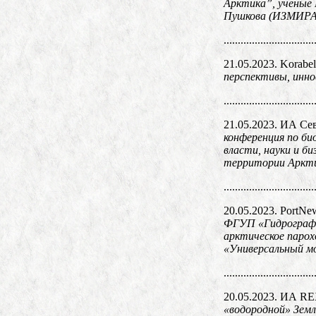
Арктика”, учёные
Пушкова (ИЗМИРАН
................................
21.05.2023. Korabel
перспективы, инно
................................
21.05.2023. ИА Се
конференция по би
власти, науки и б
территории Арктич
................................
20.05.2023. PortNe
ФГУП «Гидрографи
арктическое паро
«Универсальный м
................................
20.05.2023. ИА R
«водородной» Земл