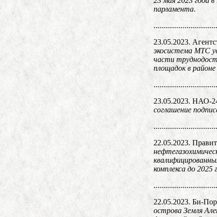
23 мая 2023 года 
парламента
.
................................
23.05.2023. Агент
экосистема МТС ув
части труднодост
площадок в районе
................................
23.05.2023. НАО-2
соглашение подпи
................................
22.05.2023. Прави
нефтегазохимическ
квалифицированных
комплекса до 2025
................................
22.05.2023. Би-Пор
острова Земля Але