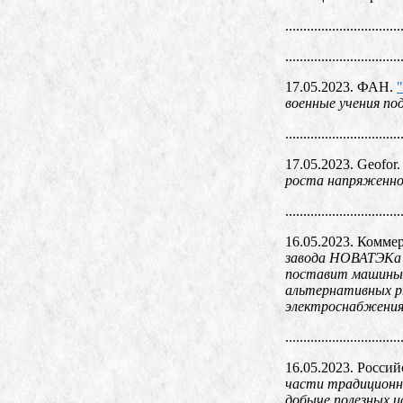
................................
................................
17.05.2023. ФАН.
военные учения по
................................
17.05.2023. Geofor
роста напряженн
................................
16.05.2023. Комме
завода НОВАТЭКа «
поставит машины 
альтернативных ры
электроснабжения
................................
16.05.2023. Россий
части традиционны
добыче полезных и