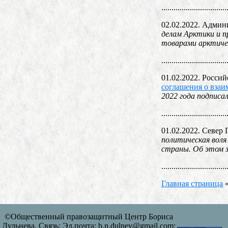
................................
02.02.2022. Админ
делам Арктики и п
товарами арктичес
................................
01.02.2022. Россий
соглашения о взаи
2022 года подписа
................................
01.02.2022. Север 
политическая воля
страны. Об этом з
................................
Главная страница
©Общественный правозащитный Центр Бориса
Дульнева. Связь: Эл.почта: b.n.dulnev@gmail.com;