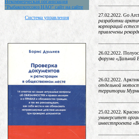
Некоммерческая организация
................................
"Рыбакохотсоюз НАО" сайт на сайте
27.02.2022. Go Arct
Система управления
разработки арктич
корпораций естест
привлечены рекор
................................
26.02.2022. Полуо
форума «Дальний В
................................
26.02.2022. Аркти
отдельной мотостр
территории Мурма
................................
25.02.2022. Красн
университет орган
инвестпроекта «Во
................................