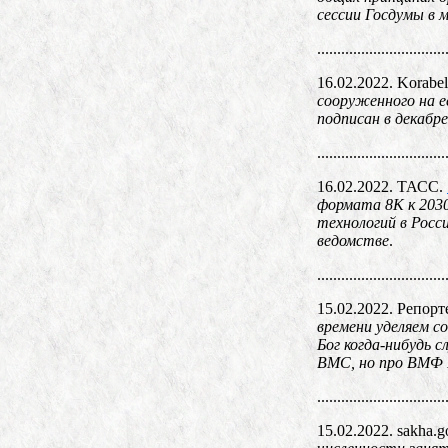
сессии Госдумы в 
................................
16.02.2022. Korabel
сооруженного на е
подписан в декабре
................................
16.02.2022. ТАСС.
формата 8К к 2030
технологий в Росс
ведомстве
.
................................
15.02.2022. Репорт
времени уделяем с
Бог когда-нибудь 
ВМС, но про ВМФ Р
................................
15.02.2022. sakha.g