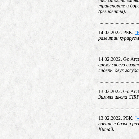
численности занят
транспорте и доро
(резиденты)
.
................................
14.02.2022. РБК.
"
развитии курируем
................................
14.02.2022. Go Arct
время своего визи
лидеры двух госуда
................................
13.02.2022. Go Arct
Зимняя школа CIRP
................................
13.02.2022. РБК.
"
военные базы и ра
Китай
.