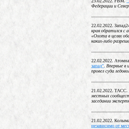
23.02.2022. FBM.
"
Федерации и Севе
................................
22.02.2022. Запад2
края обратился с 
«Охота в целях об
каких-либо разреш
................................
22.02.2022. Атомна
запад"
.
Впервые в 
провел суда ледов
................................
21.02.2022. ТАСС.
местных сообществ
заседании эксперт
................................
21.02.2022. Колыма
независимо от мес