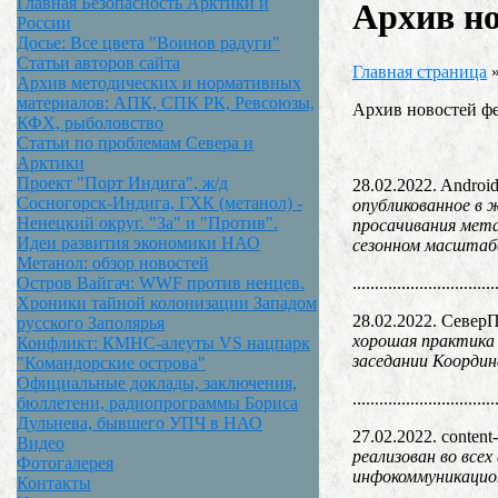
Главная Безопасность Арктики и
Архив но
России
Досье: Все цвета "Воинов радуги"
Статьи авторов сайта
Главная страница
Архив методических и нормативных
материалов: АПК, СПК РК, Ревсоюзы,
Архив новостей ф
КФХ, рыболовство
Статьи по проблемам Севера и
Арктики
Проект "Порт Индига", ж/д
28.02.2022. Androi
Сосногорск-Индига, ГХК (метанол) -
опубликованное в 
Ненецкий округ. "За" и "Против".
просачивания мета
Идеи развития экономики НАО
сезонном масштаб
Метанол: обзор новостей
................................
Остров Вайгач: WWF против ненцев.
Хроники тайной колонизации Западом
28.02.2022. СеверП
русского Заполярья
хорошая практика 
Конфликт: КМНС-алеуты VS нацпарк
заседании Координ
"Командорские острова"
Официальные доклады, заключения,
................................
бюллетени, радиопрограммы Бориса
Дульнева, бывшего УПЧ в НАО
27.02.2022. content
Видео
реализован во все
Фотогалерея
инфокоммуникацио
Контакты