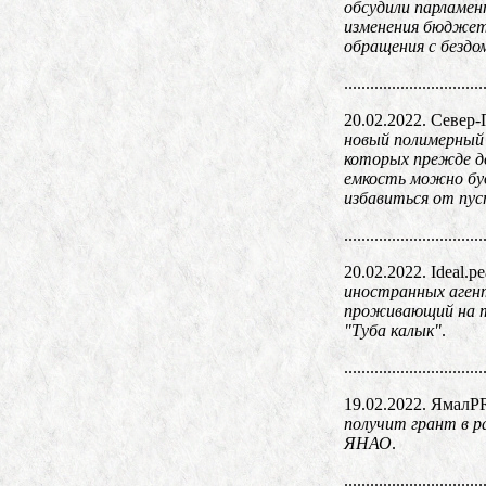
обсудили парламен
изменения бюджет
обращения с безд
................................
20.02.2022. Север
новый полимерный 
которых прежде до
емкость можно буд
избавиться от пус
................................
20.02.2022. Ideal.р
иностранных агент
проживающий на т
"Туба калык"
.
................................
19.02.2022. Ямал
получит грант в р
ЯНАО
.
................................