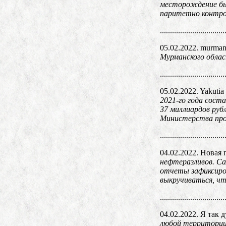
месторождение бы
паритетно контро
................................
05.02.2022. murman
Мурманского облас
................................
05.02.2022. Yakutia
2021-го года сост
37 миллиардов руб
Министерства про
................................
04.02.2022. Новая 
нефтеразливов. Са
отчеты зафиксиров
выкручиваться, чт
................................
04.02.2022. Я так 
любой территории 