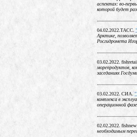
аспектах: во‑первы
которой будет раз
................................
04.02.2022.ТАСС.
Арктике, позволяе
Росгидромета Иг
................................
03.02.2022. fishretai
морепродуктов, к
заседаниях Госдум
................................
03.02.2022. СИА.
"
комплекса в экспл
операционной фазе
................................
02.02.2022. fishnew
необходимым пере