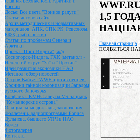
Главная Безопасность Арктики и
WWF.RU
России
Досье: Все цвета "Воинов радуги"
1,5 ГО
Статьи авторов сайта
Архив методических и нормативных
НАЦПА
материалов: АПК, СПК РК, Ревсоюзы,
КФХ, рыболовство
Статьи по проблемам Севера и
Главная страница
Арктики
ПОЯВИТЬСЯ НА
Проект "Порт Индига", ж/д
Сосногорск-Индига, ГХК (метанол) -
Ненецкий округ. "За" и "Против".
Идеи развития экономики НАО
Метанол: обзор новостей
Остров Вайгач: WWF против ненцев.
Хроники тайной колонизации Западом
русского Заполярья
Конфликт: КМНС-алеуты VS нацпарк
"Командорские острова"
Официальные доклады, заключения,
бюллетени, радиопрограммы Бориса
Дульнева, бывшего УПЧ в НАО
Видео
Фотогалерея
Контакты