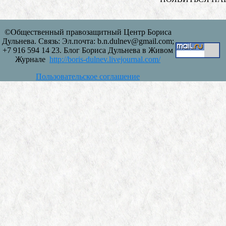
©Общественный правозащитный Центр Бориса
Дульнева. Связь: Эл.почта: b.n.dulnev@gmail.com;
+7 916 594 14 23. Блог Бориса Дульнева в Живом
Журнале
http://boris-dulnev.livejournal.com/
Пользовательское соглашение