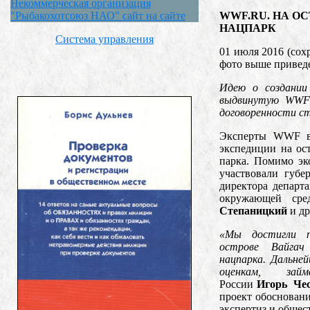
Некоммерческая организация
WWF.RU. НА О
"Рыбакохотсоюз НАО" сайт на сайте
НАЦПАРК
Система управления
01 июля 2016 (сох
фото выше приведе
Идею о создании
выдвинутую WWF
договоренности ст
Эксперты WWF в
экспедиции на ос
парка. Помимо эк
участвовали губе
директора департ
окружающей сре
Степаницкий
и др
«Мы достигли пр
острове Вайгач .
нацпарка. Дальне
оценкам, за
России
Игорь Чес
проект обосновани
экспертиз и общес