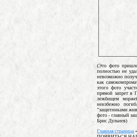
(Это фото пришло
полностью не уда
невозможно получи
как самокомпрома
этого фото участ
прямой запрет в 
лежбищем морже
неизбежно поги
"защитниками жив
фото - главный з
Брис Дульнев)
Главная страница
ПОЯВИТЬСЯ НА