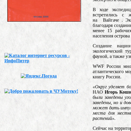
В ходе экспеди
встретились с 
на Вайгаче . Экс
благодаря создани
менее 15 рабочих
населения острова 
Создание нацио
экологический ту
фауной, а также у
WWF России мног
атлантического мо
книгу России.
«Округ уделяет б
НАО
Игорь Кош
были заведены уго
заведены, но и до
может дать импул
места для местн
растений».
Сейчас на террито